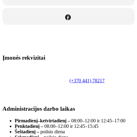
Įmonės rekvizitai
Biudžetinė įstaiga.
Šilutės rajono savivaldybės Fridricho
Bajoraičio viešoji biblioteka
Tilžės g. 10, LT-99172, Šilutė, tel.
(+370 441) 78217
,
el. paštas info@silutevb.lt, www.silutevb.lt
Duomenys kaupiami ir saugomi Juridinių asmenų
registre, įmonės kodas 190700188.
Administracijos darbo laikas
Pirmadienį–ketvirtadienį –
08:00–12:00 ir 12:45–17:00
Penktadienį –
08:00–12:00 ir 12:45–15:45
Šeštadienį –
poilsio diena