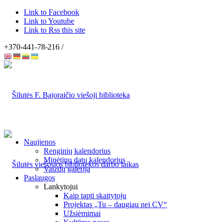
Link to Facebook
Link to Youtube
Link to Rss this site
+370-441-78-216 /
Naujienos
Renginių kalendorius
Minėtinų datų kalendorius
Vaizdų galerija
Paslaugos
Lankytojui
Kaip tapti skaitytoju
Projektas „Tu – daugiau nei CV“
Užsiėmimai