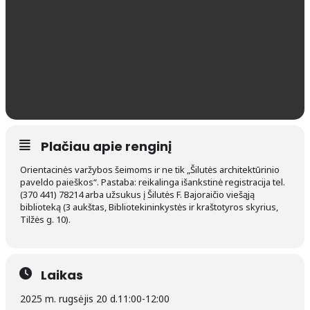
Plačiau apie renginį
Orientacinės varžybos šeimoms ir ne tik „Šilutės architektūrinio
paveldo paieškos“. Pastaba: reikalinga išankstinė registracija tel.
(370 441) 78214 arba užsukus į Šilutės F. Bajoraičio viešąją
biblioteką (3 aukštas, Bibliotekininkystės ir kraštotyros skyrius,
Tilžės g. 10).
Laikas
2025 m. rugsėjis 20 d.
11:00
-
12:00