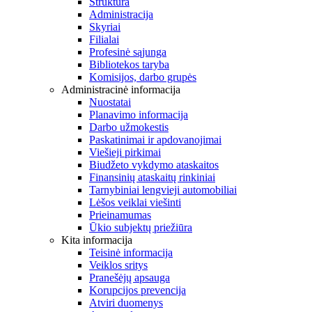
Struktūra
Administracija
Skyriai
Filialai
Profesinė sąjunga
Bibliotekos taryba
Komisijos, darbo grupės
Administracinė informacija
Nuostatai
Planavimo informacija
Darbo užmokestis
Paskatinimai ir apdovanojimai
Viešieji pirkimai
Biudžeto vykdymo ataskaitos
Finansinių ataskaitų rinkiniai
Tarnybiniai lengvieji automobiliai
Lėšos veiklai viešinti
Prieinamumas
Ūkio subjektų priežiūra
Kita informacija
Teisinė informacija
Veiklos sritys
Pranešėjų apsauga
Korupcijos prevencija
Atviri duomenys