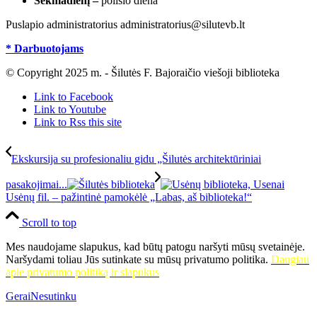
Sekmadienį –
poilsio diena
Puslapio administratorius administratorius@silutevb.lt
* Darbuotojams
© Copyright 2025 m. - Šilutės F. Bajoraičio viešoji biblioteka
Link to Facebook
Link to Youtube
Link to Rss this site
Ekskursija su profesionaliu gidu „Šilutės architektūriniai
pasakojimai...
Usėnų fil. – pažintinė pamokėlė „Labas, aš biblioteka!“
Scroll to top
Mes naudojame slapukus, kad būtų patogu naršyti mūsų svetainėje.
Naršydami toliau Jūs sutinkate su mūsų privatumo politika.
Daugiau
apie privatumo politiką ir slapukus
Gerai
Nesutinku