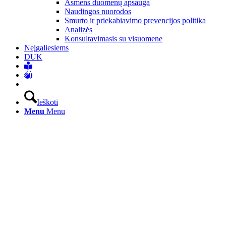
Asmens duomenų apsauga
Naudingos nuorodos
Smurto ir priekabiavimo prevencijos politika
Analizės
Konsultavimasis su visuomene
Neįgaliesiems
DUK
Ieškoti
Menu
Menu