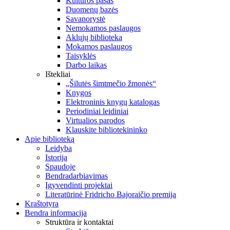
Kultūros pasas
Duomenų bazės
Savanorystė
Nemokamos paslaugos
Aklųjų biblioteka
Mokamos paslaugos
Taisyklės
Darbo laikas
Ištekliai
„Šilutės šimtmečio žmonės“
Knygos
Elektroninis knygų katalogas
Periodiniai leidiniai
Virtualios parodos
Klauskite bibliotekininko
Apie biblioteką
Leidyba
Istorija
Spaudoje
Bendradarbiavimas
Įgyvendinti projektai
Literatūrinė Fridricho Bajoraičio premija
Kraštotyra
Bendra informacija
Struktūra ir kontaktai