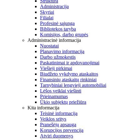
Struktūra
Administracija
Skyriai
Filialai
Profesinė sąjunga
Bibliotekos taryba
Komisijos, darbo grupės
Administracinė informacija
Nuostatai
Planavimo informacija
Darbo užmokestis
Paskatinimai ir apdovanojimai
Viešieji pirkimai
Biudžeto vykdymo ataskaitos
Finansinių ataskaitų rinkiniai
Tarnybiniai lengvieji automobiliai
Lėšos veiklai viešinti
Prieinamumas
Ūkio subjektų priežiūra
Kita informacija
Teisinė informacija
Veiklos sritys
Pranešėjų apsauga
Korupcijos prevencija
Atviri duomenys