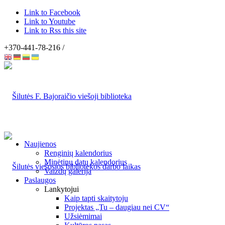
Link to Facebook
Link to Youtube
Link to Rss this site
+370-441-78-216 /
Naujienos
Renginių kalendorius
Minėtinų datų kalendorius
Vaizdų galerija
Paslaugos
Lankytojui
Kaip tapti skaitytoju
Projektas „Tu – daugiau nei CV“
Užsiėmimai