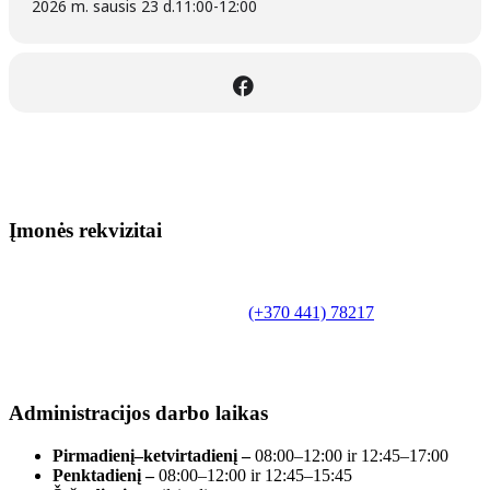
2026 m. sausis 23 d.
11:00
-
12:00
Įmonės rekvizitai
Biudžetinė įstaiga.
Šilutės rajono savivaldybės Fridricho
Bajoraičio viešoji biblioteka
Tilžės g. 10, LT-99172, Šilutė, tel.
(+370 441) 78217
,
el. paštas info@silutevb.lt, www.silutevb.lt
Duomenys kaupiami ir saugomi Juridinių asmenų
registre, įmonės kodas 190700188.
Administracijos darbo laikas
Pirmadienį–ketvirtadienį –
08:00–12:00 ir 12:45–17:00
Penktadienį –
08:00–12:00 ir 12:45–15:45