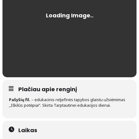
Plačiau apie renginį
Pašyšių fil.
– edukacinis reljefinės tapybos glaistu užsiėmimas
,,Iškilūs potėpiai“. Skirta Tarptautinei edukacijos dienai.
Laikas