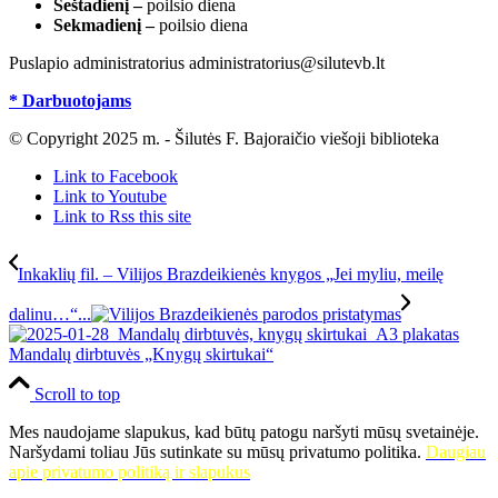
Šeštadienį –
poilsio diena
Sekmadienį –
poilsio diena
Puslapio administratorius administratorius@silutevb.lt
* Darbuotojams
© Copyright 2025 m. - Šilutės F. Bajoraičio viešoji biblioteka
Link to Facebook
Link to Youtube
Link to Rss this site
Inkaklių fil. – Vilijos Brazdeikienės knygos „Jei myliu, meilę
dalinu…“...
Mandalų dirbtuvės „Knygų skirtukai“
Scroll to top
Mes naudojame slapukus, kad būtų patogu naršyti mūsų svetainėje.
Naršydami toliau Jūs sutinkate su mūsų privatumo politika.
Daugiau
apie privatumo politiką ir slapukus