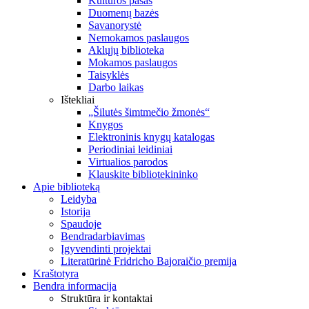
Kultūros pasas
Duomenų bazės
Savanorystė
Nemokamos paslaugos
Aklųjų biblioteka
Mokamos paslaugos
Taisyklės
Darbo laikas
Ištekliai
„Šilutės šimtmečio žmonės“
Knygos
Elektroninis knygų katalogas
Periodiniai leidiniai
Virtualios parodos
Klauskite bibliotekininko
Apie biblioteką
Leidyba
Istorija
Spaudoje
Bendradarbiavimas
Įgyvendinti projektai
Literatūrinė Fridricho Bajoraičio premija
Kraštotyra
Bendra informacija
Struktūra ir kontaktai