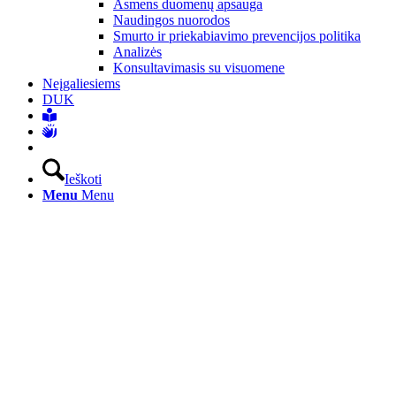
Asmens duomenų apsauga
Naudingos nuorodos
Smurto ir priekabiavimo prevencijos politika
Analizės
Konsultavimasis su visuomene
Neįgaliesiems
DUK
Ieškoti
Menu
Menu