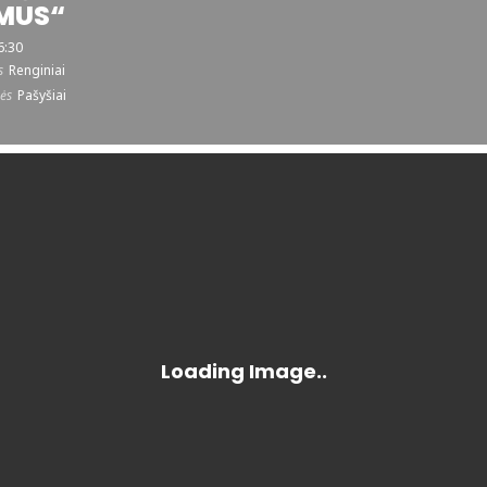
MUS“
6:30
s
Renginiai
ės
Pašyšiai