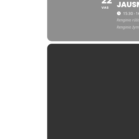
22
JAUS
VAS
15:30 - 1
Renginio rūši
Renginio žym