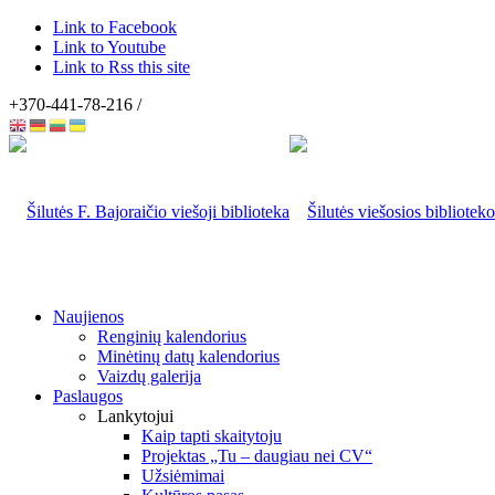
Link to Facebook
Link to Youtube
Link to Rss this site
+370-441-78-216 /
Naujienos
Renginių kalendorius
Minėtinų datų kalendorius
Vaizdų galerija
Paslaugos
Lankytojui
Kaip tapti skaitytoju
Projektas „Tu – daugiau nei CV“
Užsiėmimai