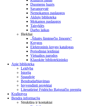
Kultūros pasas
Duomenų bazės
Savanorystė
Nemokamos paslaugos
Aklųjų biblioteka
Mokamos paslaugos
Taisyklės
Darbo laikas
Ištekliai
„Šilutės šimtmečio žmonės“
Knygos
Elektroninis knygų katalogas
Periodiniai leidiniai
Virtualios parodos
Klauskite bibliotekininko
Apie biblioteką
Leidyba
Istorija
Spaudoje
Bendradarbiavimas
Įgyvendinti projektai
Literatūrinė Fridricho Bajoraičio premija
Kraštotyra
Bendra informacija
Struktūra ir kontaktai