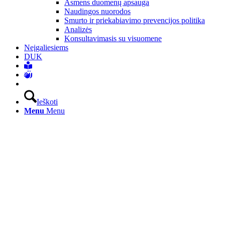
Asmens duomenų apsauga
Naudingos nuorodos
Smurto ir priekabiavimo prevencijos politika
Analizės
Konsultavimasis su visuomene
Neįgaliesiems
DUK
Ieškoti
Menu
Menu