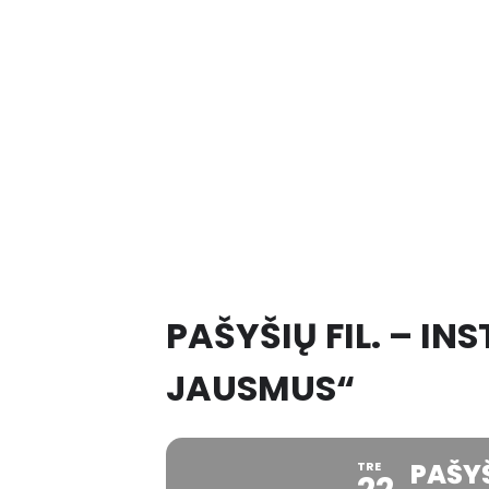
PAŠYŠIŲ FIL. – IN
JAUSMUS“
PAŠYŠ
TRE