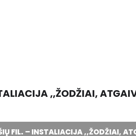
STALIACIJA ,,ŽODŽIAI, ATGA
IŲ FIL. – INSTALIACIJA ,,ŽODŽIAI, 