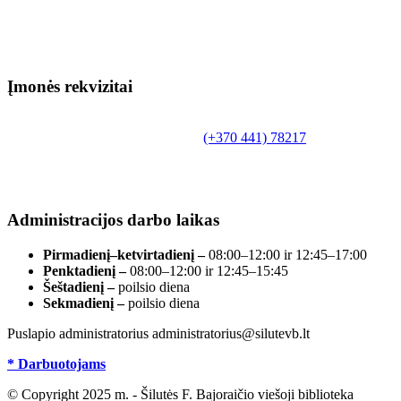
Įmonės rekvizitai
Biudžetinė įstaiga.
Šilutės rajono savivaldybės Fridricho Bajoraičio
Tilžės g. 10, LT-99172, Šilutė, tel.
(+370 441) 78217
,
el. paštas info@silutevb.lt, www.silutevb.lt
Duomenys kaupiami ir saugomi Juridinių asmenų
registre, įmonės kodas 190700188.
Administracijos darbo laikas
Pirmadienį–ketvirtadienį –
08:00–12:00 ir 12:45–17:00
Penktadienį –
08:00–12:00 ir 12:45–15:45
Šeštadienį –
poilsio diena
Sekmadienį –
poilsio diena
Puslapio administratorius administratorius@silutevb.lt
* Darbuotojams
© Copyright 2025 m. - Šilutės F. Bajoraičio viešoji biblioteka