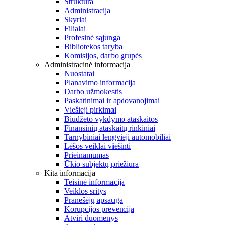
Struktūra
Administracija
Skyriai
Filialai
Profesinė sąjunga
Bibliotekos taryba
Komisijos, darbo grupės
Administracinė informacija
Nuostatai
Planavimo informacija
Darbo užmokestis
Paskatinimai ir apdovanojimai
Viešieji pirkimai
Biudžeto vykdymo ataskaitos
Finansinių ataskaitų rinkiniai
Tarnybiniai lengvieji automobiliai
Lėšos veiklai viešinti
Prieinamumas
Ūkio subjektų priežiūra
Kita informacija
Teisinė informacija
Veiklos sritys
Pranešėjų apsauga
Korupcijos prevencija
Atviri duomenys