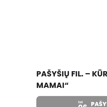
PAŠYŠIŲ FIL. – KŪ
MAMAI“
PAŠYŠ
ŠEŠ