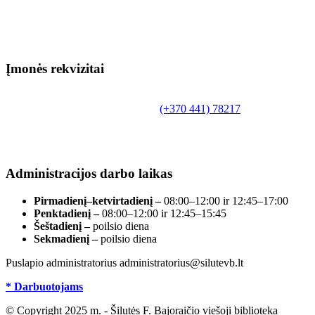
Įmonės rekvizitai
Biudžetinė įstaiga.
Šilutės rajono savivaldybės Fridricho Bajoraičio
Tilžės g. 10, LT-99172, Šilutė, tel.
(+370 441) 78217
,
el. paštas info@silutevb.lt, www.silutevb.lt
Duomenys kaupiami ir saugomi Juridinių asmenų
registre, įmonės kodas 190700188.
Administracijos darbo laikas
Pirmadienį–ketvirtadienį –
08:00–12:00 ir 12:45–17:00
Penktadienį –
08:00–12:00 ir 12:45–15:45
Šeštadienį –
poilsio diena
Sekmadienį –
poilsio diena
Puslapio administratorius administratorius@silutevb.lt
* Darbuotojams
© Copyright 2025 m. - Šilutės F. Bajoraičio viešoji biblioteka