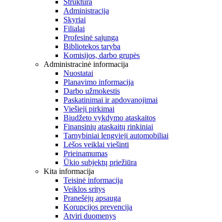
Struktūra
Administracija
Skyriai
Filialai
Profesinė sąjunga
Bibliotekos taryba
Komisijos, darbo grupės
Administracinė informacija
Nuostatai
Planavimo informacija
Darbo užmokestis
Paskatinimai ir apdovanojimai
Viešieji pirkimai
Biudžeto vykdymo ataskaitos
Finansinių ataskaitų rinkiniai
Tarnybiniai lengvieji automobiliai
Lėšos veiklai viešinti
Prieinamumas
Ūkio subjektų priežiūra
Kita informacija
Teisinė informacija
Veiklos sritys
Pranešėjų apsauga
Korupcijos prevencija
Atviri duomenys