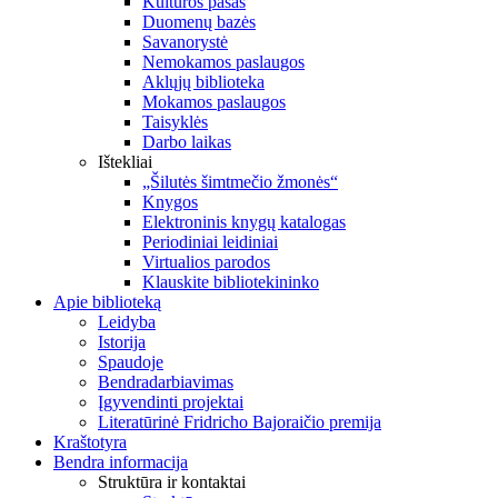
Kultūros pasas
Duomenų bazės
Savanorystė
Nemokamos paslaugos
Aklųjų biblioteka
Mokamos paslaugos
Taisyklės
Darbo laikas
Ištekliai
„Šilutės šimtmečio žmonės“
Knygos
Elektroninis knygų katalogas
Periodiniai leidiniai
Virtualios parodos
Klauskite bibliotekininko
Apie biblioteką
Leidyba
Istorija
Spaudoje
Bendradarbiavimas
Įgyvendinti projektai
Literatūrinė Fridricho Bajoraičio premija
Kraštotyra
Bendra informacija
Struktūra ir kontaktai