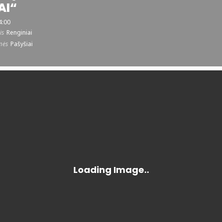
AI“
4:00
is
Renginiai
mės
Pašyšiai