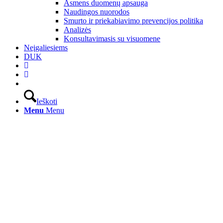
Asmens duomenų apsauga
Naudingos nuorodos
Smurto ir priekabiavimo prevencijos politika
Analizės
Konsultavimasis su visuomene
Neįgaliesiems
DUK
Ieškoti
Menu
Menu