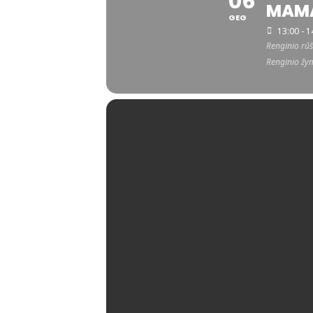
06
MAM
GEG
13:00 - 1
Renginio rūš
Renginio žy