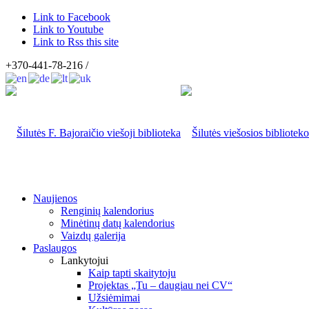
Link to Facebook
Link to Youtube
Link to Rss this site
+370-441-78-216 /
Naujienos
Renginių kalendorius
Minėtinų datų kalendorius
Vaizdų galerija
Paslaugos
Lankytojui
Kaip tapti skaitytoju
Projektas „Tu – daugiau nei CV“
Užsiėmimai