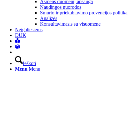
Asmens duomenų apsauga
Naudingos nuorodos
Smurto ir priekabiavimo prevencijos politika
Analizės
Konsultavimasis su visuomene
Neįgaliesiems
DUK
Ieškoti
Menu
Menu