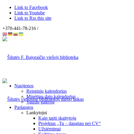
Link to Facebook
Link to Youtube
Link to Rss this site
+370-441-78-216 /
Naujienos
Renginių kalendorius
Minėtinų datų kalendorius
Vaizdų galerija
Paslaugos
Lankytojui
Kaip tapti skaitytoju
Projektas „Tu – daugiau nei CV“
Užsiėmimai