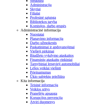
Struktūra
Administracija
Skyriai
Filialai
Profesinė sąjunga
Bibliotekos taryba
Komisijos, darbo grupės
Administracinė informacija
Nuostatai
Planavimo informacija
Darbo užmokestis
Paskatinimai ir apdovanojimai
Viešieji pirkimai
Biudžeto vykdymo ataskaitos
Finansinių ataskaitų rinkiniai
Tarnybiniai lengvieji automobiliai
Lėšos veiklai viešinti
Prieinamumas
Ūkio subjektų priežiūra
Kita informacija
Teisinė informacija
Veiklos sritys
Pranešėjų apsauga
Korupcijos prevencija
Atviri duomenys