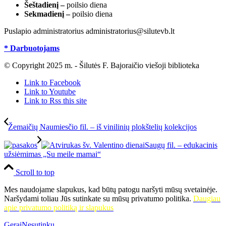
Šeštadienį –
poilsio diena
Sekmadienį –
poilsio diena
Puslapio administratorius administratorius@silutevb.lt
* Darbuotojams
© Copyright 2025 m. - Šilutės F. Bajoraičio viešoji biblioteka
Link to Facebook
Link to Youtube
Link to Rss this site
Žemaičių Naumiesčio fil. – iš vinilinių plokštelių kolekcijos
Saugų fil. – edukacinis
užsiėmimas „Su meile mamai“
Scroll to top
Mes naudojame slapukus, kad būtų patogu naršyti mūsų svetainėje.
Naršydami toliau Jūs sutinkate su mūsų privatumo politika.
Daugiau
apie privatumo politiką ir slapukus
Gerai
Nesutinku