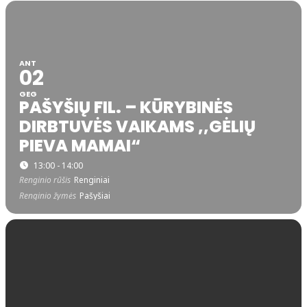
ANT
02
GEG
PAŠYŠIŲ FIL. – KŪRYBINĖS
DIRBTUVĖS VAIKAMS ,,GĖLIŲ
PIEVA MAMAI“
13:00 - 14:00
Renginio rūšis
Renginiai
Renginio žymės
Pašyšiai