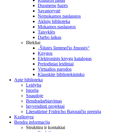
Kultūros pasas
Duomenų bazės
Savanorystė
Nemokamos paslaugos
Aklųjų biblioteka
Mokamos paslaugos
Taisyklės
Darbo laikas
Ištekliai
„Šilutės šimtmečio žmonės“
Knygos
Elektroninis knygų katalogas
Periodiniai leidiniai
Virtualios parodos
Klauskite bibliotekininko
Apie biblioteką
Leidyba
Istorija
Spaudoje
Bendradarbiavimas
Įgyvendinti projektai
Literatūrinė Fridricho Bajoraičio premija
Kraštotyra
Bendra informacija
Struktūra ir kontaktai