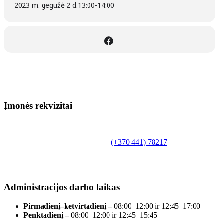
2023 m. gegužė 2 d.
13:00
-
14:00
Įmonės rekvizitai
Biudžetinė įstaiga.
Šilutės rajono savivaldybės Fridricho
Bajoraičio viešoji biblioteka
Tilžės g. 10, LT-99172, Šilutė, tel.
(+370 441) 78217
,
el. paštas info@silutevb.lt, www.silutevb.lt
Duomenys kaupiami ir saugomi Juridinių asmenų
registre, įmonės kodas 190700188.
Administracijos darbo laikas
Pirmadienį–ketvirtadienį –
08:00–12:00 ir 12:45–17:00
Penktadienį –
08:00–12:00 ir 12:45–15:45