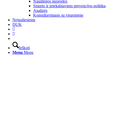
Naudingos nuorodos
Smurto ir priekabiavimo prevencijos politika
Analizės
Konsultavimasis su visuomene
Neįgaliesiems
DUK
Ieškoti
Menu
Menu