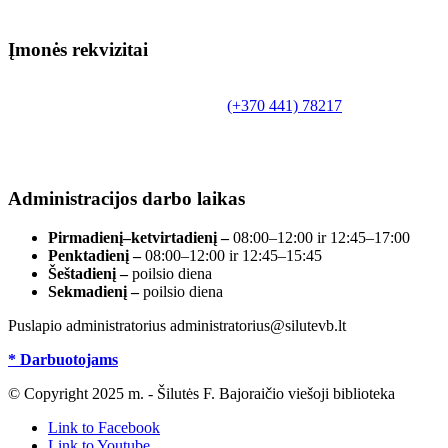
Įmonės rekvizitai
Biudžetinė įstaiga.
Šilutės rajono savivaldybės Fridricho Bajoraičio
Tilžės g. 10, LT-99172, Šilutė, tel.
(+370 441) 78217
,
el. paštas info@silutevb.lt, www.silutevb.lt
Duomenys kaupiami ir saugomi Juridinių asmenų
registre, įmonės kodas 190700188.
Administracijos darbo laikas
Pirmadienį–ketvirtadienį –
08:00–12:00 ir 12:45–17:00
Penktadienį –
08:00–12:00 ir 12:45–15:45
Šeštadienį –
poilsio diena
Sekmadienį –
poilsio diena
Puslapio administratorius administratorius@silutevb.lt
* Darbuotojams
© Copyright 2025 m. - Šilutės F. Bajoraičio viešoji biblioteka
Link to Facebook
Link to Youtube