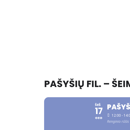
PAŠYŠIŲ FIL. – ŠE
PAŠYŠI
ŠEŠ
17
12:00 - 14:
GEG
Renginio rūšis