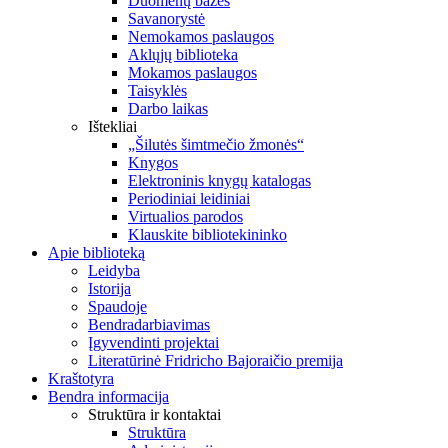
Duomenų bazės
Savanorystė
Nemokamos paslaugos
Aklųjų biblioteka
Mokamos paslaugos
Taisyklės
Darbo laikas
Ištekliai
„Šilutės šimtmečio žmonės“
Knygos
Elektroninis knygų katalogas
Periodiniai leidiniai
Virtualios parodos
Klauskite bibliotekininko
Apie biblioteką
Leidyba
Istorija
Spaudoje
Bendradarbiavimas
Įgyvendinti projektai
Literatūrinė Fridricho Bajoraičio premija
Kraštotyra
Bendra informacija
Struktūra ir kontaktai
Struktūra