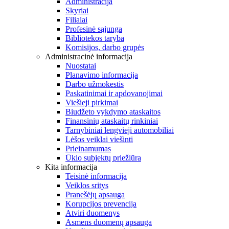
Administracija
Skyriai
Filialai
Profesinė sąjunga
Bibliotekos taryba
Komisijos, darbo grupės
Administracinė informacija
Nuostatai
Planavimo informacija
Darbo užmokestis
Paskatinimai ir apdovanojimai
Viešieji pirkimai
Biudžeto vykdymo ataskaitos
Finansinių ataskaitų rinkiniai
Tarnybiniai lengvieji automobiliai
Lėšos veiklai viešinti
Prieinamumas
Ūkio subjektų priežiūra
Kita informacija
Teisinė informacija
Veiklos sritys
Pranešėjų apsauga
Korupcijos prevencija
Atviri duomenys
Asmens duomenų apsauga