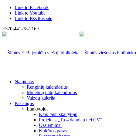
Link to Facebook
Link to Youtube
Link to Rss this site
+370-441-78-216 /
Naujienos
Renginių kalendorius
Minėtinų datų kalendorius
Vaizdų galerija
Paslaugos
Lankytojui
Kaip tapti skaitytoju
Projektas „Tu – daugiau nei CV“
Užsiėmimai
Kultūros pasas