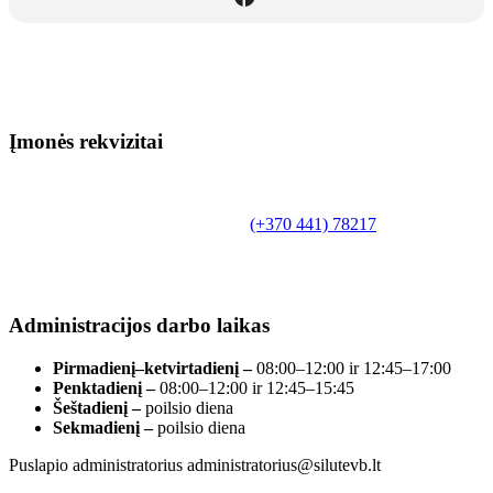
Įmonės rekvizitai
Biudžetinė įstaiga.
Šilutės rajono savivaldybės Fridricho
Bajoraičio viešoji biblioteka
Tilžės g. 10, LT-99172, Šilutė, tel.
(+370 441) 78217
,
el. paštas info@silutevb.lt, www.silutevb.lt
Duomenys kaupiami ir saugomi Juridinių asmenų
registre, įmonės kodas 190700188.
Administracijos darbo laikas
Pirmadienį–ketvirtadienį –
08:00–12:00 ir 12:45–17:00
Penktadienį –
08:00–12:00 ir 12:45–15:45
Šeštadienį –
poilsio diena
Sekmadienį –
poilsio diena
Puslapio administratorius administratorius@silutevb.lt