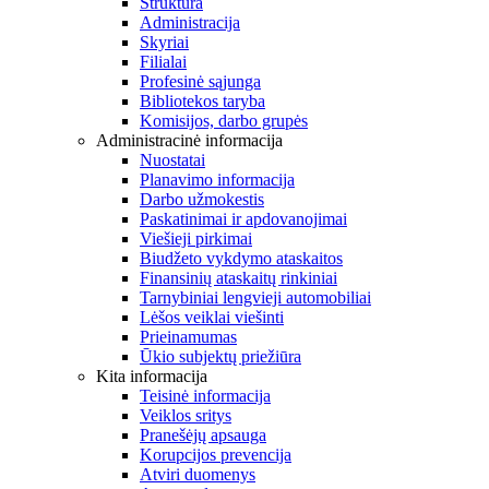
Struktūra
Administracija
Skyriai
Filialai
Profesinė sąjunga
Bibliotekos taryba
Komisijos, darbo grupės
Administracinė informacija
Nuostatai
Planavimo informacija
Darbo užmokestis
Paskatinimai ir apdovanojimai
Viešieji pirkimai
Biudžeto vykdymo ataskaitos
Finansinių ataskaitų rinkiniai
Tarnybiniai lengvieji automobiliai
Lėšos veiklai viešinti
Prieinamumas
Ūkio subjektų priežiūra
Kita informacija
Teisinė informacija
Veiklos sritys
Pranešėjų apsauga
Korupcijos prevencija
Atviri duomenys