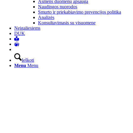
Asmens duomenų apsauga
Naudingos nuorodos
Smurto ir priekabiavimo prevencijos politika
Analizės
Konsultavimasis su visuomene
Neįgaliesiems
DUK
Ieškoti
Menu
Menu