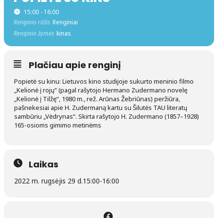
15:00 - 16:00
Renginio rūšis
Renginiai
Renginio žymės
kinas
Plačiau apie renginį
Popietė su kinu: Lietuvos kino studijoje sukurto meninio filmo
„Kelionė į rojų“ (pagal rašytojo Hermano Zudermano novelę
„Kelionė į Tilžę“, 1980 m., rež. Arūnas Žebriūnas) peržiūra,
pašnekesiai apie H. Zudermaną kartu su Šilutės TAU literatų
sambūriu „Vėdrynas“. Skirta rašytojo H. Zudermano (1857–1928)
165-osioms gimimo metinėms
Laikas
2022 m. rugsėjis 29 d.
15:00
-
16:00