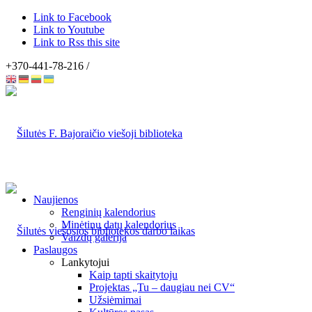
Link to Facebook
Link to Youtube
Link to Rss this site
+370-441-78-216 /
Naujienos
Renginių kalendorius
Minėtinų datų kalendorius
Vaizdų galerija
Paslaugos
Lankytojui
Kaip tapti skaitytoju
Projektas „Tu – daugiau nei CV“
Užsiėmimai