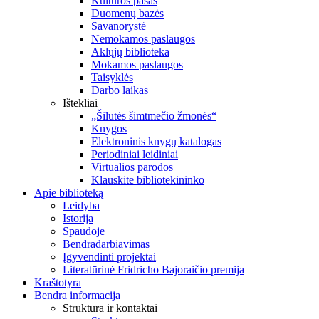
Kultūros pasas
Duomenų bazės
Savanorystė
Nemokamos paslaugos
Aklųjų biblioteka
Mokamos paslaugos
Taisyklės
Darbo laikas
Ištekliai
„Šilutės šimtmečio žmonės“
Knygos
Elektroninis knygų katalogas
Periodiniai leidiniai
Virtualios parodos
Klauskite bibliotekininko
Apie biblioteką
Leidyba
Istorija
Spaudoje
Bendradarbiavimas
Įgyvendinti projektai
Literatūrinė Fridricho Bajoraičio premija
Kraštotyra
Bendra informacija
Struktūra ir kontaktai