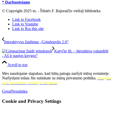
* Darbuotojams
© Copyright 2025 m. - Šilutės F. Bajoraičio viešoji biblioteka
Link to Facebook
Link to Youtube
Link to Rss this site
Interaktyvus žaidimas „Grindopolis 2.0“
Katyčių fil. – literatūros valandėlė
,,Aš ir naujos knygos“
Scroll to top
Mes naudojame slapukus, kad būtų patogu naršyti mūsų svetainėje.
Naršydami toliau Jūs sutinkate su mūsų privatumo politika.
Daugiau
apie privatumo politiką ir slapukus
Gerai
Nesutinku
Cookie and Privacy Settings