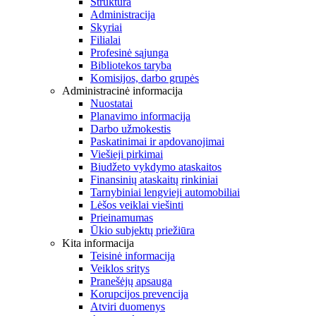
Struktūra
Administracija
Skyriai
Filialai
Profesinė sąjunga
Bibliotekos taryba
Komisijos, darbo grupės
Administracinė informacija
Nuostatai
Planavimo informacija
Darbo užmokestis
Paskatinimai ir apdovanojimai
Viešieji pirkimai
Biudžeto vykdymo ataskaitos
Finansinių ataskaitų rinkiniai
Tarnybiniai lengvieji automobiliai
Lėšos veiklai viešinti
Prieinamumas
Ūkio subjektų priežiūra
Kita informacija
Teisinė informacija
Veiklos sritys
Pranešėjų apsauga
Korupcijos prevencija
Atviri duomenys