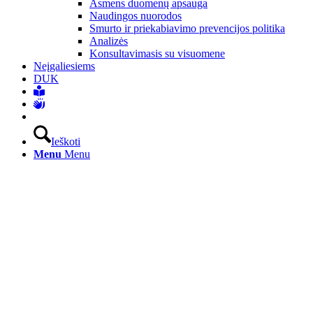
Asmens duomenų apsauga
Naudingos nuorodos
Smurto ir priekabiavimo prevencijos politika
Analizės
Konsultavimasis su visuomene
Neįgaliesiems
DUK
Ieškoti
Menu
Menu