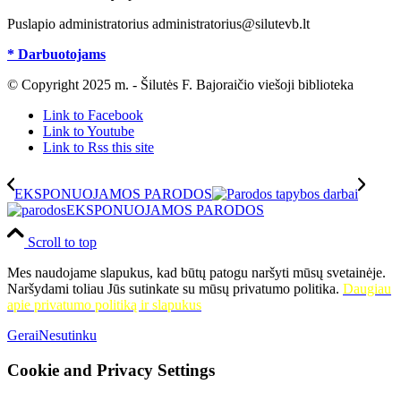
Puslapio administratorius administratorius@silutevb.lt
* Darbuotojams
© Copyright 2025 m. - Šilutės F. Bajoraičio viešoji biblioteka
Link to Facebook
Link to Youtube
Link to Rss this site
EKSPONUOJAMOS PARODOS
EKSPONUOJAMOS PARODOS
Scroll to top
Mes naudojame slapukus, kad būtų patogu naršyti mūsų svetainėje.
Naršydami toliau Jūs sutinkate su mūsų privatumo politika.
Daugiau
apie privatumo politiką ir slapukus
Gerai
Nesutinku
Cookie and Privacy Settings