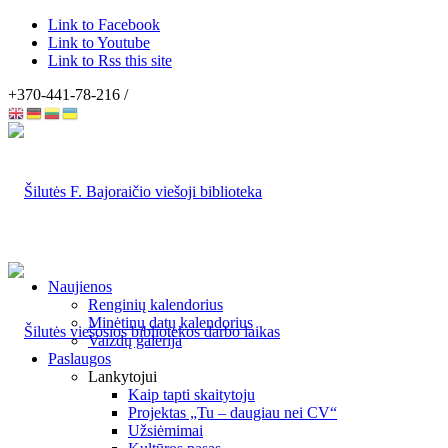
Link to Facebook
Link to Youtube
Link to Rss this site
+370-441-78-216 /
Naujienos
Renginių kalendorius
Minėtinų datų kalendorius
Vaizdų galerija
Paslaugos
Lankytojui
Kaip tapti skaitytoju
Projektas „Tu – daugiau nei CV“
Užsiėmimai