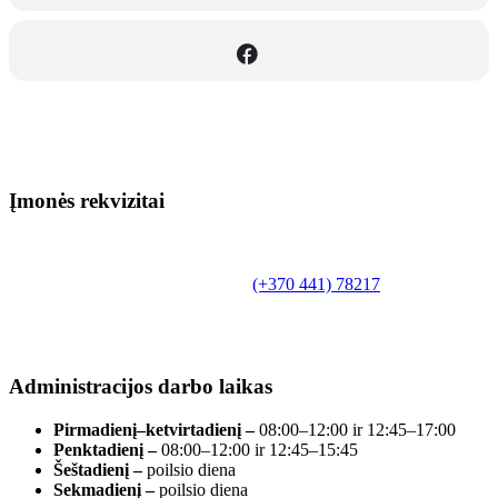
Įmonės rekvizitai
Biudžetinė įstaiga.
Šilutės rajono savivaldybės Fridricho
Bajoraičio viešoji biblioteka
Tilžės g. 10, LT-99172, Šilutė, tel.
(+370 441) 78217
,
el. paštas info@silutevb.lt, www.silutevb.lt
Duomenys kaupiami ir saugomi Juridinių asmenų
registre, įmonės kodas 190700188.
Administracijos darbo laikas
Pirmadienį–ketvirtadienį –
08:00–12:00 ir 12:45–17:00
Penktadienį –
08:00–12:00 ir 12:45–15:45
Šeštadienį –
poilsio diena
Sekmadienį –
poilsio diena