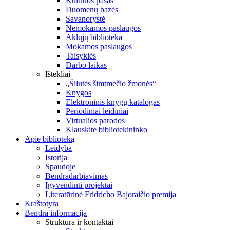
Kultūros pasas
Duomenų bazės
Savanorystė
Nemokamos paslaugos
Aklųjų biblioteka
Mokamos paslaugos
Taisyklės
Darbo laikas
Ištekliai
„Šilutės šimtmečio žmonės“
Knygos
Elektroninis knygų katalogas
Periodiniai leidiniai
Virtualios parodos
Klauskite bibliotekininko
Apie biblioteką
Leidyba
Istorija
Spaudoje
Bendradarbiavimas
Įgyvendinti projektai
Literatūrinė Fridricho Bajoraičio premija
Kraštotyra
Bendra informacija
Struktūra ir kontaktai