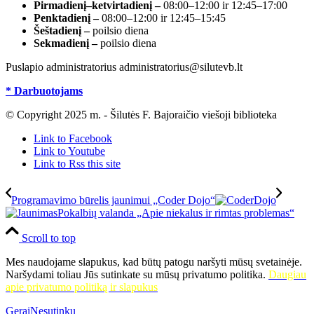
Pirmadienį–ketvirtadienį –
08:00–12:00 ir 12:45–17:00
Penktadienį –
08:00–12:00 ir 12:45–15:45
Šeštadienį –
poilsio diena
Sekmadienį –
poilsio diena
Puslapio administratorius administratorius@silutevb.lt
* Darbuotojams
© Copyright 2025 m. - Šilutės F. Bajoraičio viešoji biblioteka
Link to Facebook
Link to Youtube
Link to Rss this site
Programavimo būrelis jaunimui „Coder Dojo“
Pokalbių valanda „Apie niekalus ir rimtas problemas“
Scroll to top
Mes naudojame slapukus, kad būtų patogu naršyti mūsų svetainėje.
Naršydami toliau Jūs sutinkate su mūsų privatumo politika.
Daugiau
apie privatumo politiką ir slapukus
Gerai
Nesutinku