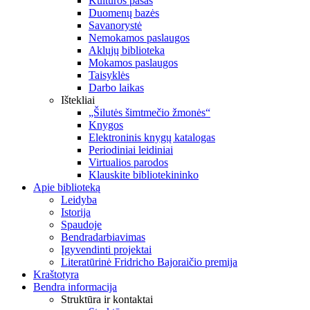
Kultūros pasas
Duomenų bazės
Savanorystė
Nemokamos paslaugos
Aklųjų biblioteka
Mokamos paslaugos
Taisyklės
Darbo laikas
Ištekliai
„Šilutės šimtmečio žmonės“
Knygos
Elektroninis knygų katalogas
Periodiniai leidiniai
Virtualios parodos
Klauskite bibliotekininko
Apie biblioteką
Leidyba
Istorija
Spaudoje
Bendradarbiavimas
Įgyvendinti projektai
Literatūrinė Fridricho Bajoraičio premija
Kraštotyra
Bendra informacija
Struktūra ir kontaktai