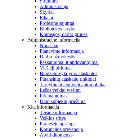
Struktūra
Administracija
Skyriai
Filialai
Profesinė sąjunga
Bibliotekos taryba
Komisijos, darbo grupės
Administracinė informacija
Nuostatai
Planavimo informacija
Darbo užmokestis
Paskatinimai ir apdovanojimai
Viešieji pirkimai
Biudžeto vykdymo ataskaitos
Finansinių ataskaitų rinkiniai
Tarnybiniai lengvieji automobiliai
Lėšos veiklai viešinti
Prieinamumas
Ūkio subjektų priežiūra
Kita informacija
Teisinė informacija
Veiklos sritys
Pranešėjų apsauga
Korupcijos prevencija
Atviri duomenys