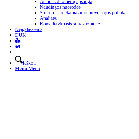
Asmens duomenų apsauga
Naudingos nuorodos
Smurto ir priekabiavimo prevencijos politika
Analizės
Konsultavimasis su visuomene
Neįgaliesiems
DUK
Ieškoti
Menu
Menu