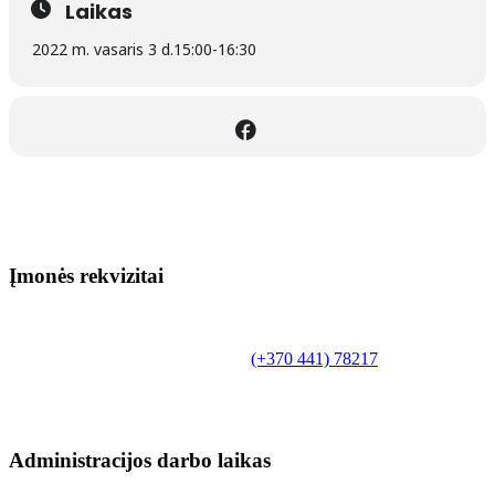
Laikas
2022 m. vasaris 3 d.
15:00
-
16:30
Įmonės rekvizitai
Biudžetinė įstaiga.
Šilutės rajono savivaldybės Fridricho
Bajoraičio viešoji biblioteka
Tilžės g. 10, LT-99172, Šilutė, tel.
(+370 441) 78217
,
el. paštas info@silutevb.lt, www.silutevb.lt
Duomenys kaupiami ir saugomi Juridinių asmenų
registre, įmonės kodas 190700188.
Administracijos darbo laikas