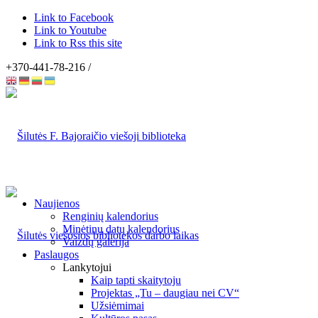
Link to Facebook
Link to Youtube
Link to Rss this site
+370-441-78-216 /
Naujienos
Renginių kalendorius
Minėtinų datų kalendorius
Vaizdų galerija
Paslaugos
Lankytojui
Kaip tapti skaitytoju
Projektas „Tu – daugiau nei CV“
Užsiėmimai