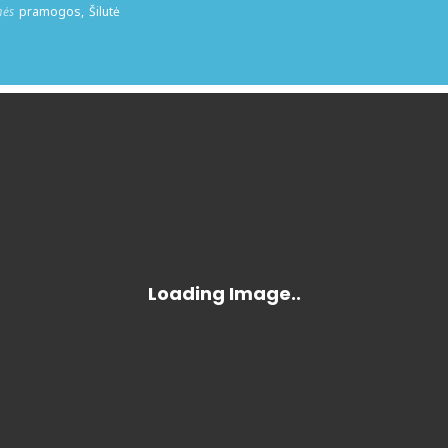
mės
pramogos,
Šilutė