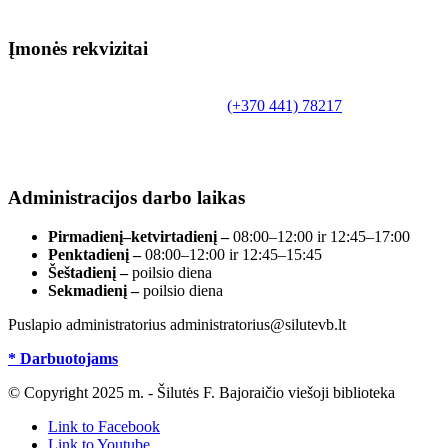
Įmonės rekvizitai
Biudžetinė įstaiga.
Šilutės rajono savivaldybės Fridricho Bajoraičio
Tilžės g. 10, LT-99172, Šilutė, tel.
(+370 441) 78217
,
el. paštas info@silutevb.lt, www.silutevb.lt
Duomenys kaupiami ir saugomi Juridinių asmenų
registre, įmonės kodas 190700188.
Administracijos darbo laikas
Pirmadienį–ketvirtadienį –
08:00–12:00 ir 12:45–17:00
Penktadienį –
08:00–12:00 ir 12:45–15:45
Šeštadienį –
poilsio diena
Sekmadienį –
poilsio diena
Puslapio administratorius administratorius@silutevb.lt
* Darbuotojams
© Copyright 2025 m. - Šilutės F. Bajoraičio viešoji biblioteka
Link to Facebook
Link to Youtube