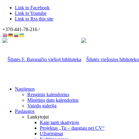
Link to Facebook
Link to Youtube
Link to Rss this site
+370-441-78-216 /
Naujienos
Renginių kalendorius
Minėtinų datų kalendorius
Vaizdų galerija
Paslaugos
Lankytojui
Kaip tapti skaitytoju
Projektas „Tu – daugiau nei CV“
Užsiėmimai