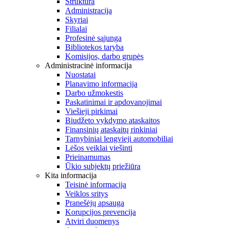
Struktūra
Administracija
Skyriai
Filialai
Profesinė sąjunga
Bibliotekos taryba
Komisijos, darbo grupės
Administracinė informacija
Nuostatai
Planavimo informacija
Darbo užmokestis
Paskatinimai ir apdovanojimai
Viešieji pirkimai
Biudžeto vykdymo ataskaitos
Finansinių ataskaitų rinkiniai
Tarnybiniai lengvieji automobiliai
Lėšos veiklai viešinti
Prieinamumas
Ūkio subjektų priežiūra
Kita informacija
Teisinė informacija
Veiklos sritys
Pranešėjų apsauga
Korupcijos prevencija
Atviri duomenys