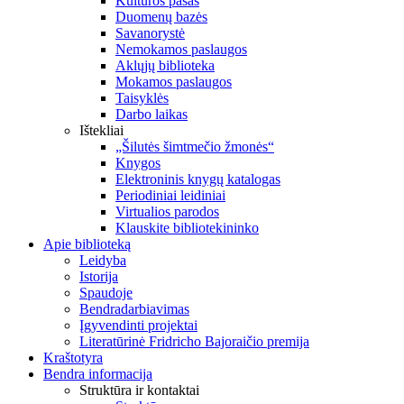
Kultūros pasas
Duomenų bazės
Savanorystė
Nemokamos paslaugos
Aklųjų biblioteka
Mokamos paslaugos
Taisyklės
Darbo laikas
Ištekliai
„Šilutės šimtmečio žmonės“
Knygos
Elektroninis knygų katalogas
Periodiniai leidiniai
Virtualios parodos
Klauskite bibliotekininko
Apie biblioteką
Leidyba
Istorija
Spaudoje
Bendradarbiavimas
Įgyvendinti projektai
Literatūrinė Fridricho Bajoraičio premija
Kraštotyra
Bendra informacija
Struktūra ir kontaktai