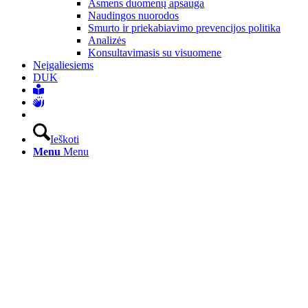
Asmens duomenų apsauga
Naudingos nuorodos
Smurto ir priekabiavimo prevencijos politika
Analizės
Konsultavimasis su visuomene
Neįgaliesiems
DUK
Ieškoti
Menu
Menu