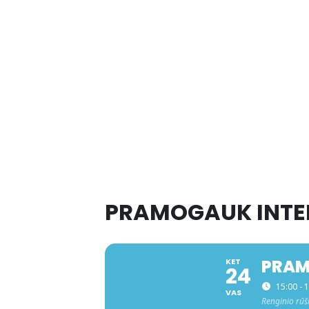
PRAMOGAUK INTE
PRAM
KET
24
15:00 - 
VAS
Renginio rūš