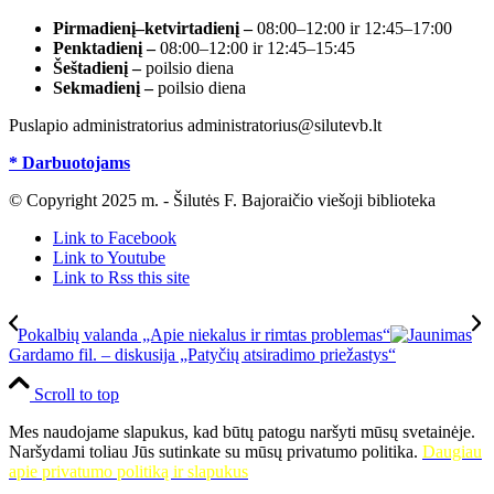
Pirmadienį–ketvirtadienį –
08:00–12:00 ir 12:45–17:00
Penktadienį –
08:00–12:00 ir 12:45–15:45
Šeštadienį –
poilsio diena
Sekmadienį –
poilsio diena
Puslapio administratorius administratorius@silutevb.lt
* Darbuotojams
© Copyright 2025 m. - Šilutės F. Bajoraičio viešoji biblioteka
Link to Facebook
Link to Youtube
Link to Rss this site
Pokalbių valanda „Apie niekalus ir rimtas problemas“
Gardamo fil. – diskusija „Patyčių atsiradimo priežastys“
Scroll to top
Mes naudojame slapukus, kad būtų patogu naršyti mūsų svetainėje.
Naršydami toliau Jūs sutinkate su mūsų privatumo politika.
Daugiau
apie privatumo politiką ir slapukus