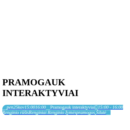
PRAMOGAUK
INTERAKTYVIAI
pen
25
kov
15:00
16:00
Pramogauk interaktyviai
15:00 - 16:00
Renginio rūšis
Renginiai
Renginio žymės
pramogos,
Šilutė