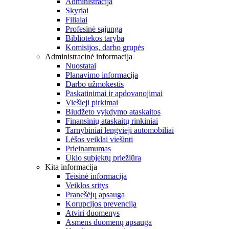
Administracija
Skyriai
Filialai
Profesinė sąjunga
Bibliotekos taryba
Komisijos, darbo grupės
Administracinė informacija
Nuostatai
Planavimo informacija
Darbo užmokestis
Paskatinimai ir apdovanojimai
Viešieji pirkimai
Biudžeto vykdymo ataskaitos
Finansinių ataskaitų rinkiniai
Tarnybiniai lengvieji automobiliai
Lėšos veiklai viešinti
Prieinamumas
Ūkio subjektų priežiūra
Kita informacija
Teisinė informacija
Veiklos sritys
Pranešėjų apsauga
Korupcijos prevencija
Atviri duomenys
Asmens duomenų apsauga