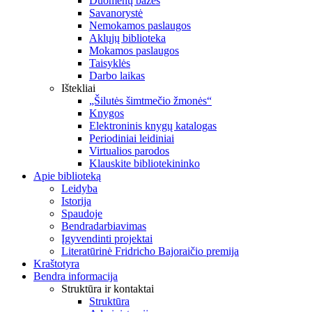
Duomenų bazės
Savanorystė
Nemokamos paslaugos
Aklųjų biblioteka
Mokamos paslaugos
Taisyklės
Darbo laikas
Ištekliai
„Šilutės šimtmečio žmonės“
Knygos
Elektroninis knygų katalogas
Periodiniai leidiniai
Virtualios parodos
Klauskite bibliotekininko
Apie biblioteką
Leidyba
Istorija
Spaudoje
Bendradarbiavimas
Įgyvendinti projektai
Literatūrinė Fridricho Bajoraičio premija
Kraštotyra
Bendra informacija
Struktūra ir kontaktai
Struktūra