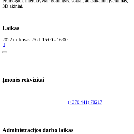
Pramogauk interaktyviai: boulingas, šokiai, aukštikalnių įveikimas,
3D akiniai.
Laikas
2022 m. kovas 25 d.
15:00
-
16:00
Įmonės rekvizitai
Biudžetinė įstaiga.
Šilutės rajono savivaldybės Fridricho
Bajoraičio viešoji biblioteka
Tilžės g. 10, LT-99172, Šilutė, tel.
(+370 441) 78217
,
el. paštas info@silutevb.lt, www.silutevb.lt
Duomenys kaupiami ir saugomi Juridinių asmenų
registre, įmonės kodas 190700188.
Administracijos darbo laikas