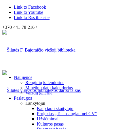
Link to Facebook
Link to Youtube
Link to Rss this site
+370-441-78-216 /
Naujienos
Renginių kalendorius
Minėtinų datų kalendorius
Vaizdų galerija
Paslaugos
Lankytojui
Kaip tapti skaitytoju
Projektas „Tu – daugiau nei CV“
Užsiėmimai
Kultūros pasas