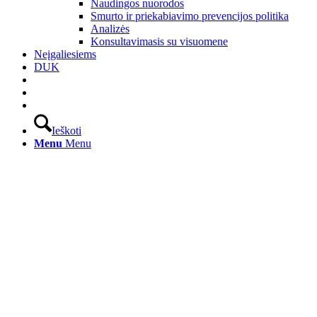
Naudingos nuorodos
Smurto ir priekabiavimo prevencijos politika
Analizės
Konsultavimasis su visuomene
Neįgaliesiems
DUK
Ieškoti
Menu
Menu