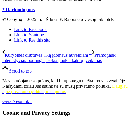
* Darbuotojams
© Copyright 2025 m. - Šilutės F. Bajoraičio viešoji biblioteka
Link to Facebook
Link to Youtube
Link to Rss this site
Kūrybinės dirbtuvės „Ką įdomaus nuveikiam?“
Pramogauk
interaktyviai: boulingas, šokiai, aukštikalnių įveikimas
Scroll to top
Mes naudojame slapukus, kad būtų patogu naršyti mūsų svetainėje.
Naršydami toliau Jūs sutinkate su mūsų privatumo politika.
Daugiau
apie privatumo politiką ir slapukus
Gerai
Nesutinku
Cookie and Privacy Settings