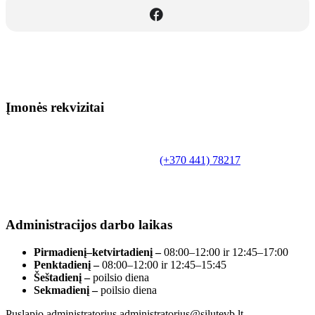
Įmonės rekvizitai
Biudžetinė įstaiga.
Šilutės rajono savivaldybės Fridricho
Bajoraičio viešoji biblioteka
Tilžės g. 10, LT-99172, Šilutė, tel.
(+370 441) 78217
,
el. paštas info@silutevb.lt, www.silutevb.lt
Duomenys kaupiami ir saugomi Juridinių asmenų
registre, įmonės kodas 190700188.
Administracijos darbo laikas
Pirmadienį–ketvirtadienį –
08:00–12:00 ir 12:45–17:00
Penktadienį –
08:00–12:00 ir 12:45–15:45
Šeštadienį –
poilsio diena
Sekmadienį –
poilsio diena
Puslapio administratorius administratorius@silutevb.lt