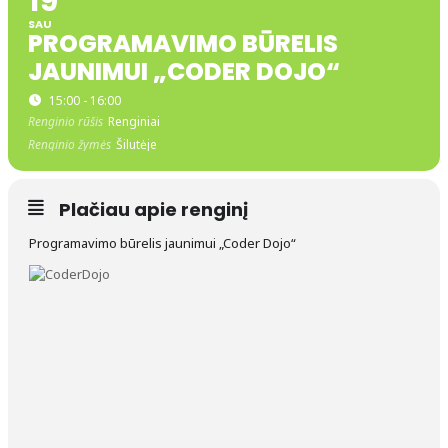
19
SAU
PROGRAMAVIMO BŪRELIS
JAUNIMUI „CODER DOJO“
15:00 - 16:00
Renginio rūšis
Renginiai
Renginio žymės
Šilutėje
Plačiau apie renginį
Programavimo būrelis jaunimui „Coder Dojo“