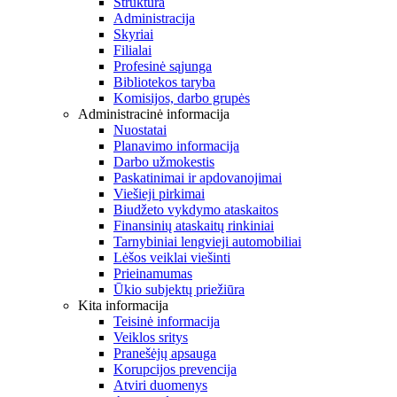
Struktūra
Administracija
Skyriai
Filialai
Profesinė sąjunga
Bibliotekos taryba
Komisijos, darbo grupės
Administracinė informacija
Nuostatai
Planavimo informacija
Darbo užmokestis
Paskatinimai ir apdovanojimai
Viešieji pirkimai
Biudžeto vykdymo ataskaitos
Finansinių ataskaitų rinkiniai
Tarnybiniai lengvieji automobiliai
Lėšos veiklai viešinti
Prieinamumas
Ūkio subjektų priežiūra
Kita informacija
Teisinė informacija
Veiklos sritys
Pranešėjų apsauga
Korupcijos prevencija
Atviri duomenys