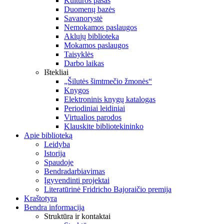
Kultūros pasas
Duomenų bazės
Savanorystė
Nemokamos paslaugos
Aklųjų biblioteka
Mokamos paslaugos
Taisyklės
Darbo laikas
Ištekliai
„Šilutės šimtmečio žmonės“
Knygos
Elektroninis knygų katalogas
Periodiniai leidiniai
Virtualios parodos
Klauskite bibliotekininko
Apie biblioteką
Leidyba
Istorija
Spaudoje
Bendradarbiavimas
Įgyvendinti projektai
Literatūrinė Fridricho Bajoraičio premija
Kraštotyra
Bendra informacija
Struktūra ir kontaktai