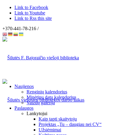
Link to Facebook
Link to Youtube
Link to Rss this site
+370-441-78-216 /
Naujienos
Renginių kalendorius
Minėtinų datų kalendorius
Vaizdų galerija
Paslaugos
Lankytojui
Kaip tapti skaitytoju
Projektas „Tu – daugiau nei CV“
Užsiėmimai