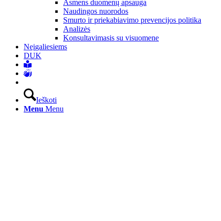
Asmens duomenų apsauga
Naudingos nuorodos
Smurto ir priekabiavimo prevencijos politika
Analizės
Konsultavimasis su visuomene
Neįgaliesiems
DUK
Ieškoti
Menu
Menu