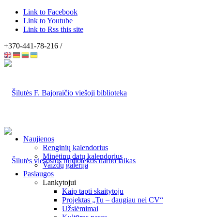
Link to Facebook
Link to Youtube
Link to Rss this site
+370-441-78-216 /
Naujienos
Renginių kalendorius
Minėtinų datų kalendorius
Vaizdų galerija
Paslaugos
Lankytojui
Kaip tapti skaitytoju
Projektas „Tu – daugiau nei CV“
Užsiėmimai