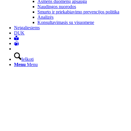
Asmens duomenų apsauga
Naudingos nuorodos
Smurto ir priekabiavimo prevencijos politika
Analizės
Konsultavimasis su visuomene
Neįgaliesiems
DUK
Ieškoti
Menu
Menu