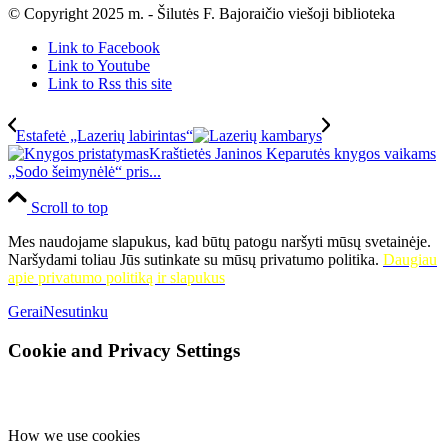
© Copyright 2025 m. - Šilutės F. Bajoraičio viešoji biblioteka
Link to Facebook
Link to Youtube
Link to Rss this site
Estafetė „Lazerių labirintas“
Kraštietės Janinos Keparutės knygos vaikams
„Sodo šeimynėlė“ pris...
Scroll to top
Mes naudojame slapukus, kad būtų patogu naršyti mūsų svetainėje.
Naršydami toliau Jūs sutinkate su mūsų privatumo politika.
Daugiau
apie privatumo politiką ir slapukus
Gerai
Nesutinku
Cookie and Privacy Settings
How we use cookies