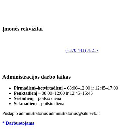
Įmonės rekvizitai
Biudžetinė įstaiga.
Šilutės rajono savivaldybės Fridricho
Bajoraičio viešoji biblioteka
Tilžės g. 10, LT-99172, Šilutė, tel.
(+370 441) 78217
,
el. paštas info@silutevb.lt, www.silutevb.lt
Duomenys kaupiami ir saugomi Juridinių asmenų
registre, įmonės kodas 190700188.
Administracijos darbo laikas
Pirmadienį–ketvirtadienį –
08:00–12:00 ir 12:45–17:00
Penktadienį –
08:00–12:00 ir 12:45–15:45
Šeštadienį –
poilsio diena
Sekmadienį –
poilsio diena
Puslapio administratorius administratorius@silutevb.lt
* Darbuotojams