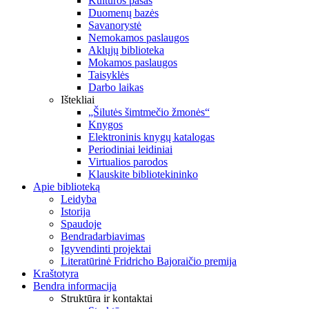
Kultūros pasas
Duomenų bazės
Savanorystė
Nemokamos paslaugos
Aklųjų biblioteka
Mokamos paslaugos
Taisyklės
Darbo laikas
Ištekliai
„Šilutės šimtmečio žmonės“
Knygos
Elektroninis knygų katalogas
Periodiniai leidiniai
Virtualios parodos
Klauskite bibliotekininko
Apie biblioteką
Leidyba
Istorija
Spaudoje
Bendradarbiavimas
Įgyvendinti projektai
Literatūrinė Fridricho Bajoraičio premija
Kraštotyra
Bendra informacija
Struktūra ir kontaktai