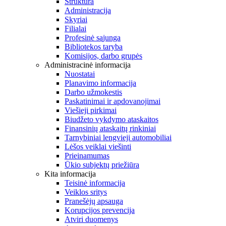
Struktūra
Administracija
Skyriai
Filialai
Profesinė sąjunga
Bibliotekos taryba
Komisijos, darbo grupės
Administracinė informacija
Nuostatai
Planavimo informacija
Darbo užmokestis
Paskatinimai ir apdovanojimai
Viešieji pirkimai
Biudžeto vykdymo ataskaitos
Finansinių ataskaitų rinkiniai
Tarnybiniai lengvieji automobiliai
Lėšos veiklai viešinti
Prieinamumas
Ūkio subjektų priežiūra
Kita informacija
Teisinė informacija
Veiklos sritys
Pranešėjų apsauga
Korupcijos prevencija
Atviri duomenys