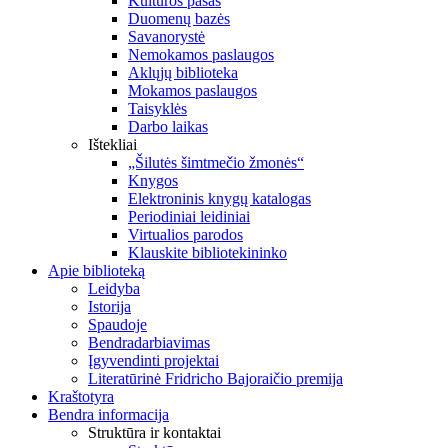
Kultūros pasas
Duomenų bazės
Savanorystė
Nemokamos paslaugos
Aklųjų biblioteka
Mokamos paslaugos
Taisyklės
Darbo laikas
Ištekliai
„Šilutės šimtmečio žmonės“
Knygos
Elektroninis knygų katalogas
Periodiniai leidiniai
Virtualios parodos
Klauskite bibliotekininko
Apie biblioteką
Leidyba
Istorija
Spaudoje
Bendradarbiavimas
Įgyvendinti projektai
Literatūrinė Fridricho Bajoraičio premija
Kraštotyra
Bendra informacija
Struktūra ir kontaktai