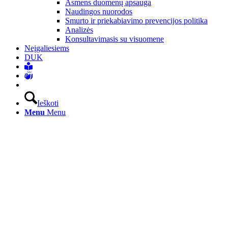
Asmens duomenų apsauga
Naudingos nuorodos
Smurto ir priekabiavimo prevencijos politika
Analizės
Konsultavimasis su visuomene
Neįgaliesiems
DUK
Ieškoti
Menu
Menu