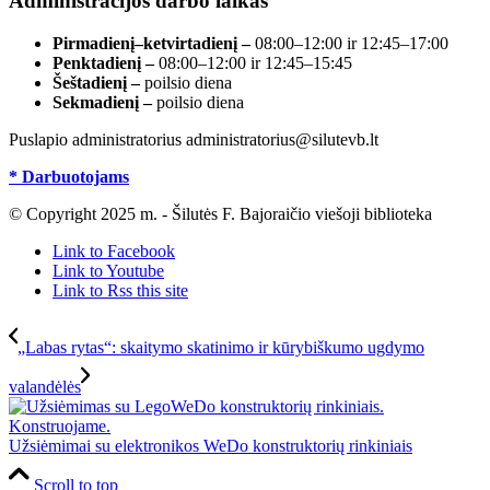
Administracijos darbo laikas
Pirmadienį–ketvirtadienį –
08:00–12:00 ir 12:45–17:00
Penktadienį –
08:00–12:00 ir 12:45–15:45
Šeštadienį –
poilsio diena
Sekmadienį –
poilsio diena
Puslapio administratorius administratorius@silutevb.lt
* Darbuotojams
© Copyright 2025 m. - Šilutės F. Bajoraičio viešoji biblioteka
Link to Facebook
Link to Youtube
Link to Rss this site
„Labas rytas“: skaitymo skatinimo ir kūrybiškumo ugdymo
valandėlės
Užsiėmimai su elektronikos WeDo konstruktorių rinkiniais
Scroll to top