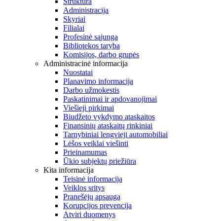
Struktūra
Administracija
Skyriai
Filialai
Profesinė sąjunga
Bibliotekos taryba
Komisijos, darbo grupės
Administracinė informacija
Nuostatai
Planavimo informacija
Darbo užmokestis
Paskatinimai ir apdovanojimai
Viešieji pirkimai
Biudžeto vykdymo ataskaitos
Finansinių ataskaitų rinkiniai
Tarnybiniai lengvieji automobiliai
Lėšos veiklai viešinti
Prieinamumas
Ūkio subjektų priežiūra
Kita informacija
Teisinė informacija
Veiklos sritys
Pranešėjų apsauga
Korupcijos prevencija
Atviri duomenys