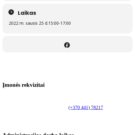
Laikas
2022 m. sausis 25 d.
15:00
-
17:00
Įmonės rekvizitai
Biudžetinė įstaiga.
Šilutės rajono savivaldybės Fridricho
Bajoraičio viešoji biblioteka
Tilžės g. 10, LT-99172, Šilutė, tel.
(+370 441) 78217
,
el. paštas info@silutevb.lt, www.silutevb.lt
Duomenys kaupiami ir saugomi Juridinių asmenų
registre, įmonės kodas 190700188.