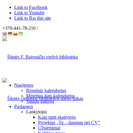
Link to Facebook
Link to Youtube
Link to Rss this site
+370-441-78-216 /
Naujienos
Renginių kalendorius
Minėtinų datų kalendorius
Vaizdų galerija
Paslaugos
Lankytojui
Kaip tapti skaitytoju
Projektas „Tu – daugiau nei CV“
Užsiėmimai