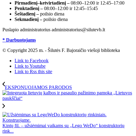
Pirmadienį–ketvirtadienį –
08:00–12:00 ir 12:45–17:00
Penktadienį –
08:00–12:00 ir 12:45–15:45
Šeštadienį –
poilsio diena
Sekmadienį –
poilsio diena
Puslapio administratorius administratorius@silutevb.lt
* Darbuotojams
© Copyright 2025 m. - Šilutės F. Bajoraičio viešoji biblioteka
Link to Facebook
Link to Youtube
Link to Rss this site
EKSPONUOJAMOS PARODOS
Kintų fil. – užsiėmimai vaikams su „Lego WeDo“ konstruktorių
rink...