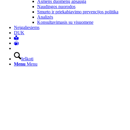
Asmens duomenų apsauga
Naudingos nuorodos
Smurto ir priekabiavimo prevencijos politika
Analizės
Konsultavimasis su visuomene
Neįgaliesiems
DUK
Ieškoti
Menu
Menu