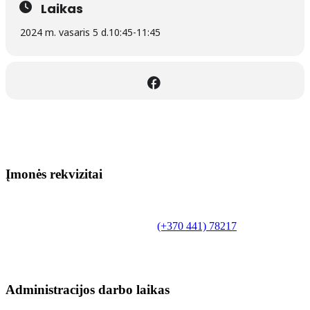
Laikas
2024 m. vasaris 5 d.
10:45
-
11:45
Įmonės rekvizitai
Biudžetinė įstaiga.
Šilutės rajono savivaldybės Fridricho
Bajoraičio viešoji biblioteka
Tilžės g. 10, LT-99172, Šilutė, tel.
(+370 441) 78217
,
el. paštas info@silutevb.lt, www.silutevb.lt
Duomenys kaupiami ir saugomi Juridinių asmenų
registre, įmonės kodas 190700188.
Administracijos darbo laikas