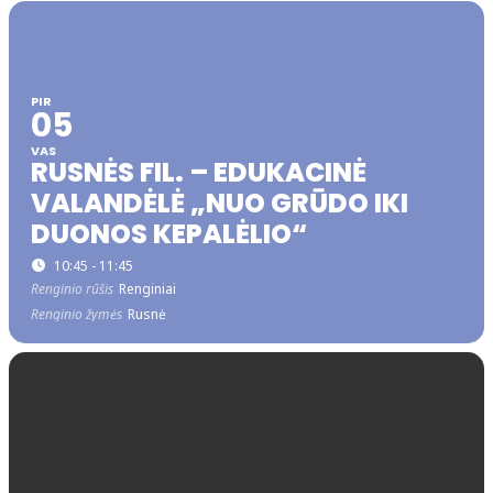
PIR
05
VAS
RUSNĖS FIL. – EDUKACINĖ
VALANDĖLĖ „NUO GRŪDO IKI
DUONOS KEPALĖLIO“
10:45 - 11:45
Renginio rūšis
Renginiai
Renginio žymės
Rusnė