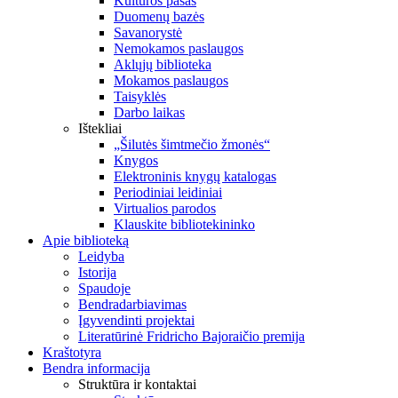
Kultūros pasas
Duomenų bazės
Savanorystė
Nemokamos paslaugos
Aklųjų biblioteka
Mokamos paslaugos
Taisyklės
Darbo laikas
Ištekliai
„Šilutės šimtmečio žmonės“
Knygos
Elektroninis knygų katalogas
Periodiniai leidiniai
Virtualios parodos
Klauskite bibliotekininko
Apie biblioteką
Leidyba
Istorija
Spaudoje
Bendradarbiavimas
Įgyvendinti projektai
Literatūrinė Fridricho Bajoraičio premija
Kraštotyra
Bendra informacija
Struktūra ir kontaktai