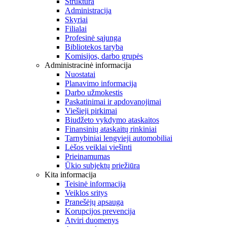
Struktūra
Administracija
Skyriai
Filialai
Profesinė sąjunga
Bibliotekos taryba
Komisijos, darbo grupės
Administracinė informacija
Nuostatai
Planavimo informacija
Darbo užmokestis
Paskatinimai ir apdovanojimai
Viešieji pirkimai
Biudžeto vykdymo ataskaitos
Finansinių ataskaitų rinkiniai
Tarnybiniai lengvieji automobiliai
Lėšos veiklai viešinti
Prieinamumas
Ūkio subjektų priežiūra
Kita informacija
Teisinė informacija
Veiklos sritys
Pranešėjų apsauga
Korupcijos prevencija
Atviri duomenys