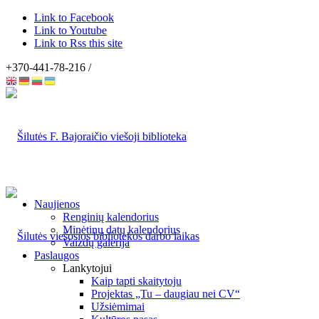
Link to Facebook
Link to Youtube
Link to Rss this site
+370-441-78-216 /
Naujienos
Renginių kalendorius
Minėtinų datų kalendorius
Vaizdų galerija
Paslaugos
Lankytojui
Kaip tapti skaitytoju
Projektas „Tu – daugiau nei CV“
Užsiėmimai