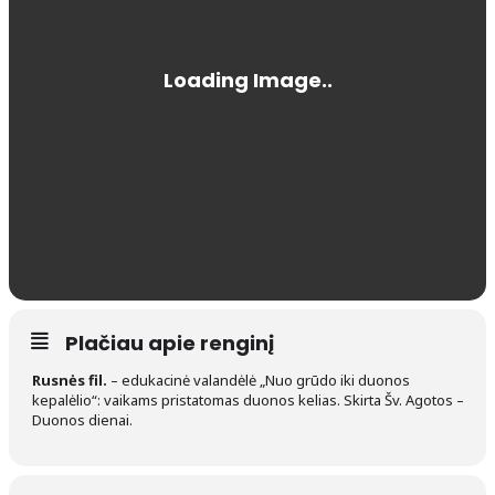
Plačiau apie renginį
Rusnės fil.
– edukacinė valandėlė „Nuo grūdo iki duonos
kepalėlio“: vaikams pristatomas duonos kelias. Skirta Šv. Agotos –
Duonos dienai.