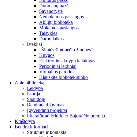
Kultūros pasas
Duomenų bazės
Savanorystė
Nemokamos paslaugos
Aklųjų biblioteka
Mokamos paslaugos
Taisyklės
Darbo laikas
Ištekliai
„Šilutės šimtmečio žmonės“
Knygos
Elektroninis knygų katalogas
Periodiniai leidiniai
Virtualios parodos
Klauskite bibliotekininko
Apie biblioteką
Leidyba
Istorija
Spaudoje
Bendradarbiavimas
Įgyvendinti projektai
Literatūrinė Fridricho Bajoraičio premija
Kraštotyra
Bendra informacija
Struktūra ir kontaktai