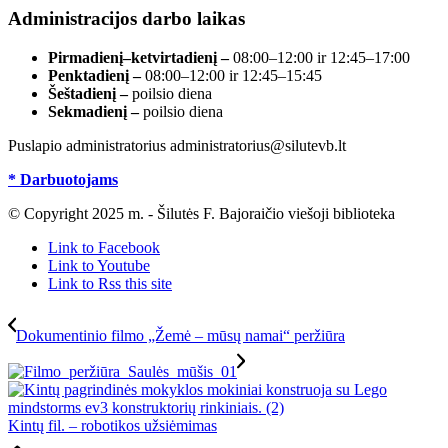
Administracijos darbo laikas
Pirmadienį–ketvirtadienį –
08:00–12:00 ir 12:45–17:00
Penktadienį –
08:00–12:00 ir 12:45–15:45
Šeštadienį –
poilsio diena
Sekmadienį –
poilsio diena
Puslapio administratorius administratorius@silutevb.lt
* Darbuotojams
© Copyright 2025 m. - Šilutės F. Bajoraičio viešoji biblioteka
Link to Facebook
Link to Youtube
Link to Rss this site
Dokumentinio filmo „Žemė – mūsų namai“ peržiūra
Kintų fil. – robotikos užsiėmimas