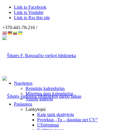
Link to Facebook
Link to Youtube
Link to Rss this site
+370-441-78-216 /
Naujienos
Renginių kalendorius
Minėtinų datų kalendorius
Vaizdų galerija
Paslaugos
Lankytojui
Kaip tapti skaitytoju
Projektas „Tu – daugiau nei CV“
Užsiėmimai