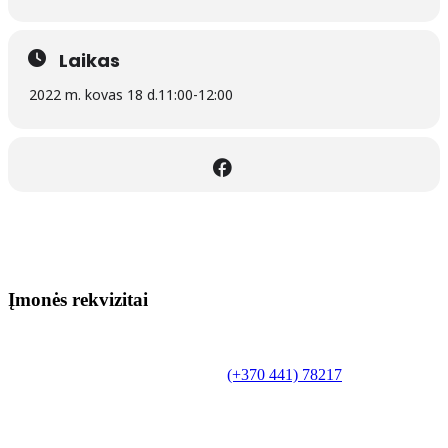
Laikas
2022 m. kovas 18 d.
11:00
-
12:00
Įmonės rekvizitai
Biudžetinė įstaiga.
Šilutės rajono savivaldybės Fridricho
Bajoraičio viešoji biblioteka
Tilžės g. 10, LT-99172, Šilutė, tel.
(+370 441) 78217
,
el. paštas info@silutevb.lt, www.silutevb.lt
Duomenys kaupiami ir saugomi Juridinių asmenų
registre, įmonės kodas 190700188.