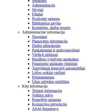
Struktūra
Administracija
Skyriai
Filialai
Profesinė sąjunga
Bibliotekos taryba
Komisijos, darbo grupės
Administracinė informacija
Nuostatai
Planavimo informacija
Darbo užmokestis
Paskatinimai ir apdovanojimai
Viešieji pirkimai
Biudžeto vykdymo ataskaitos
Finansinių ataskaitų rinkiniai
Tarnybiniai lengvieji automobiliai
Lėšos veiklai viešinti
Prieinamumas
Ūkio subjektų priežiūra
Kita informacija
Teisinė informacija
Veiklos sritys
Pranešėjų apsauga
Korupcijos prevencija
Atviri duomenys