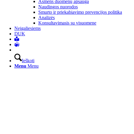
Asmens duomenų apsauga
Naudingos nuorodos
Smurto ir priekabiavimo prevencijos politika
Analizės
Konsultavimasis su visuomene
Neįgaliesiems
DUK
Ieškoti
Menu
Menu