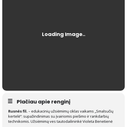
Plačiau apie renginį
Rusnės fil.
– edukacinių užsiėmimų ciklas vaikams „Smalsučių
kertelė“: supažindinimas su įvairiomis piešimo ir rankdarbių
technikomis. Užsiėmimą ves tautodailininkė Violeta Benetienė