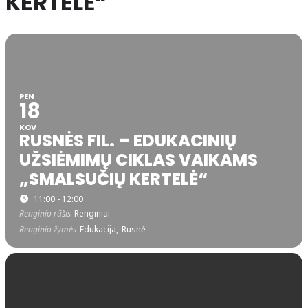
KERTELĖ“
PEN
18
KOV
RUSNĖS FIL. – EDUKACINIŲ
UŽSIĖMIMŲ CIKLAS VAIKAMS
„SMALSUČIŲ KERTELĖ“
11:00 - 12:00
Renginio rūšis
Renginiai
Renginio žymės
Edukacija,
Rusnė