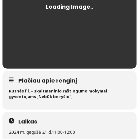
Plačiau apie renginį
Rusnės fil.
–
skaitmeninio raštingumo mokymai
gyventojams
„
Nebūk be ryšio“;
Laikas
2024 m. gegužė 21 d.
11:00
-
12:00