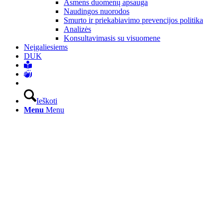
Asmens duomenų apsauga
Naudingos nuorodos
Smurto ir priekabiavimo prevencijos politika
Analizės
Konsultavimasis su visuomene
Neįgaliesiems
DUK
Ieškoti
Menu
Menu