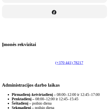
Įmonės rekvizitai
Biudžetinė įstaiga.
Šilutės rajono savivaldybės Fridricho
Bajoraičio viešoji biblioteka
Tilžės g. 10, LT-99172, Šilutė, tel.
(+370 441) 78217
,
el. paštas info@silutevb.lt, www.silutevb.lt
Duomenys kaupiami ir saugomi Juridinių asmenų
registre, įmonės kodas 190700188.
Administracijos darbo laikas
Pirmadienį–ketvirtadienį –
08:00–12:00 ir 12:45–17:00
Penktadienį –
08:00–12:00 ir 12:45–15:45
Šeštadienį –
poilsio diena
Sekmadienį –
poilsio diena