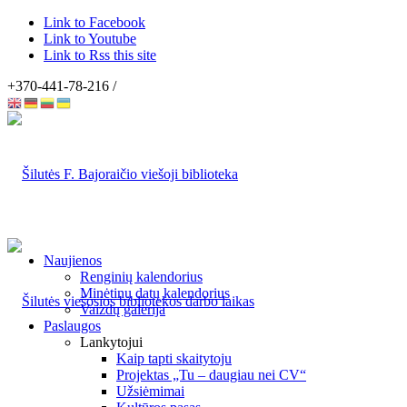
Link to Facebook
Link to Youtube
Link to Rss this site
+370-441-78-216 /
Naujienos
Renginių kalendorius
Minėtinų datų kalendorius
Vaizdų galerija
Paslaugos
Lankytojui
Kaip tapti skaitytoju
Projektas „Tu – daugiau nei CV“
Užsiėmimai