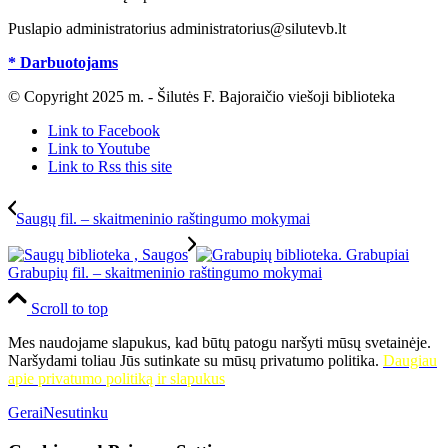
Puslapio administratorius administratorius@silutevb.lt
* Darbuotojams
© Copyright 2025 m. - Šilutės F. Bajoraičio viešoji biblioteka
Link to Facebook
Link to Youtube
Link to Rss this site
Saugų fil. – skaitmeninio raštingumo mokymai
Grabupių fil. – skaitmeninio raštingumo mokymai
Scroll to top
Mes naudojame slapukus, kad būtų patogu naršyti mūsų svetainėje.
Naršydami toliau Jūs sutinkate su mūsų privatumo politika.
Daugiau
apie privatumo politiką ir slapukus
Gerai
Nesutinku