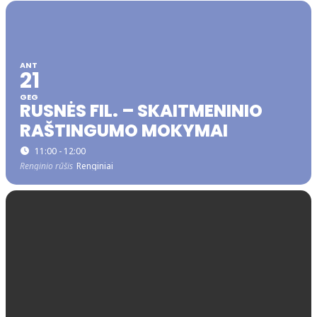
ANT
21
GEG
RUSNĖS FIL. – SKAITMENINIO
RAŠTINGUMO MOKYMAI
11:00 - 12:00
Renginio rūšis
Renginiai