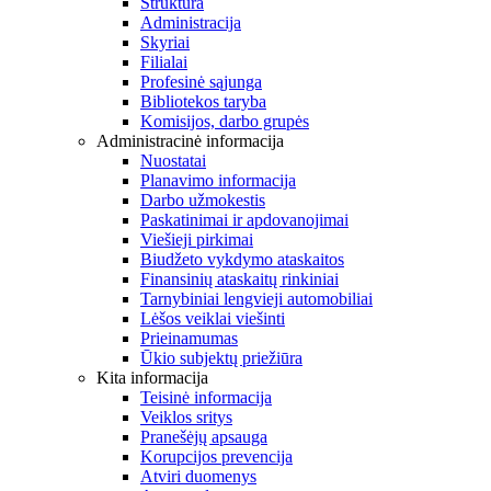
Struktūra
Administracija
Skyriai
Filialai
Profesinė sąjunga
Bibliotekos taryba
Komisijos, darbo grupės
Administracinė informacija
Nuostatai
Planavimo informacija
Darbo užmokestis
Paskatinimai ir apdovanojimai
Viešieji pirkimai
Biudžeto vykdymo ataskaitos
Finansinių ataskaitų rinkiniai
Tarnybiniai lengvieji automobiliai
Lėšos veiklai viešinti
Prieinamumas
Ūkio subjektų priežiūra
Kita informacija
Teisinė informacija
Veiklos sritys
Pranešėjų apsauga
Korupcijos prevencija
Atviri duomenys