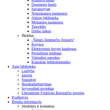
Kultūros pasas
Duomenų bazės
Savanorystė
Nemokamos paslaugos
Aklųjų biblioteka
Mokamos paslaugos
Taisyklės
Darbo laikas
Ištekliai
„Šilutės šimtmečio žmonės“
Knygos
Elektroninis knygų katalogas
Periodiniai leidiniai
Virtualios parodos
Klauskite bibliotekininko
Apie biblioteką
Leidyba
Istorija
Spaudoje
Bendradarbiavimas
Įgyvendinti projektai
Literatūrinė Fridricho Bajoraičio premija
Kraštotyra
Bendra informacija
Struktūra ir kontaktai