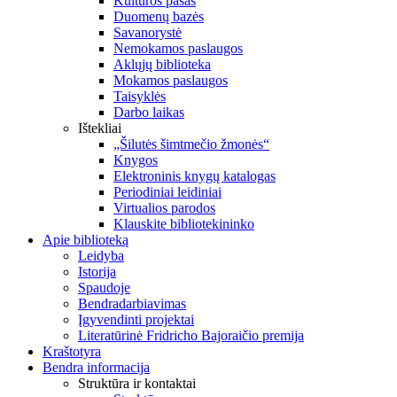
Kultūros pasas
Duomenų bazės
Savanorystė
Nemokamos paslaugos
Aklųjų biblioteka
Mokamos paslaugos
Taisyklės
Darbo laikas
Ištekliai
„Šilutės šimtmečio žmonės“
Knygos
Elektroninis knygų katalogas
Periodiniai leidiniai
Virtualios parodos
Klauskite bibliotekininko
Apie biblioteką
Leidyba
Istorija
Spaudoje
Bendradarbiavimas
Įgyvendinti projektai
Literatūrinė Fridricho Bajoraičio premija
Kraštotyra
Bendra informacija
Struktūra ir kontaktai