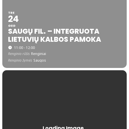
TRE
24
GEG
SAUGŲ FIL. – INTEGRUOTA
LIETUVIŲ KALBOS PAMOKA
11:00 - 12:00
Renginio rūšis
Renginiai
Renginio žymės
Saugos