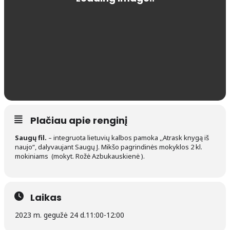
Plačiau apie renginį
Saugų fil.
– integruota lietuvių kalbos pamoka ,,Atrask knygą iš
naujo“, dalyvaujant Saugų J. Mikšo pagrindinės mokyklos 2 kl.
mokiniams (mokyt. Rožė Azbukauskienė ).
Laikas
2023 m. gegužė 24 d.
11:00
-
12:00