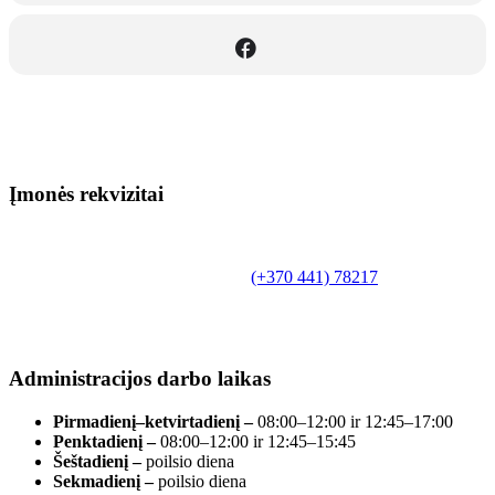
Įmonės rekvizitai
Biudžetinė įstaiga.
Šilutės rajono savivaldybės Fridricho
Bajoraičio viešoji biblioteka
Tilžės g. 10, LT-99172, Šilutė, tel.
(+370 441) 78217
,
el. paštas info@silutevb.lt, www.silutevb.lt
Duomenys kaupiami ir saugomi Juridinių asmenų
registre, įmonės kodas 190700188.
Administracijos darbo laikas
Pirmadienį–ketvirtadienį –
08:00–12:00 ir 12:45–17:00
Penktadienį –
08:00–12:00 ir 12:45–15:45
Šeštadienį –
poilsio diena
Sekmadienį –
poilsio diena