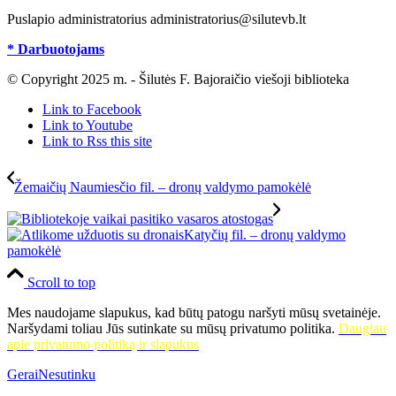
Puslapio administratorius administratorius@silutevb.lt
* Darbuotojams
© Copyright 2025 m. - Šilutės F. Bajoraičio viešoji biblioteka
Link to Facebook
Link to Youtube
Link to Rss this site
Žemaičių Naumiesčio fil. – dronų valdymo pamokėlė
Katyčių fil. – dronų valdymo
pamokėlė
Scroll to top
Mes naudojame slapukus, kad būtų patogu naršyti mūsų svetainėje.
Naršydami toliau Jūs sutinkate su mūsų privatumo politika.
Daugiau
apie privatumo politiką ir slapukus
Gerai
Nesutinku