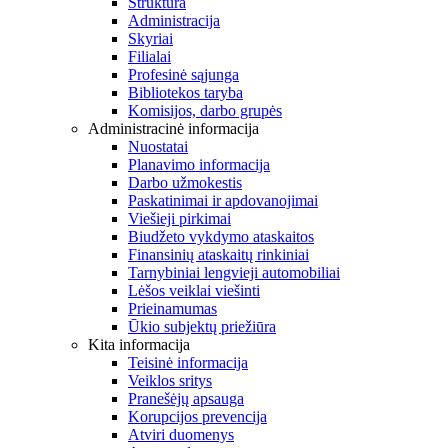
Struktūra
Administracija
Skyriai
Filialai
Profesinė sąjunga
Bibliotekos taryba
Komisijos, darbo grupės
Administracinė informacija
Nuostatai
Planavimo informacija
Darbo užmokestis
Paskatinimai ir apdovanojimai
Viešieji pirkimai
Biudžeto vykdymo ataskaitos
Finansinių ataskaitų rinkiniai
Tarnybiniai lengvieji automobiliai
Lėšos veiklai viešinti
Prieinamumas
Ūkio subjektų priežiūra
Kita informacija
Teisinė informacija
Veiklos sritys
Pranešėjų apsauga
Korupcijos prevencija
Atviri duomenys