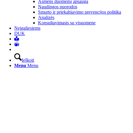
Asmens duomenų apsauga
Naudingos nuorodos
Smurto ir priekabiavimo prevencijos politika
Analizės
Konsultavimasis su visuomene
Neįgaliesiems
DUK
Ieškoti
Menu
Menu