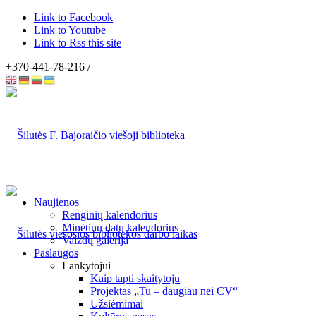
Link to Facebook
Link to Youtube
Link to Rss this site
+370-441-78-216 /
Naujienos
Renginių kalendorius
Minėtinų datų kalendorius
Vaizdų galerija
Paslaugos
Lankytojui
Kaip tapti skaitytoju
Projektas „Tu – daugiau nei CV“
Užsiėmimai