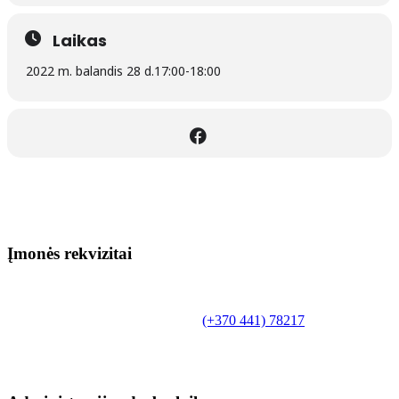
Laikas
2022 m. balandis 28 d.
17:00
-
18:00
Įmonės rekvizitai
Biudžetinė įstaiga.
Šilutės rajono savivaldybės Fridricho
Bajoraičio viešoji biblioteka
Tilžės g. 10, LT-99172, Šilutė, tel.
(+370 441) 78217
,
el. paštas info@silutevb.lt, www.silutevb.lt
Duomenys kaupiami ir saugomi Juridinių asmenų
registre, įmonės kodas 190700188.