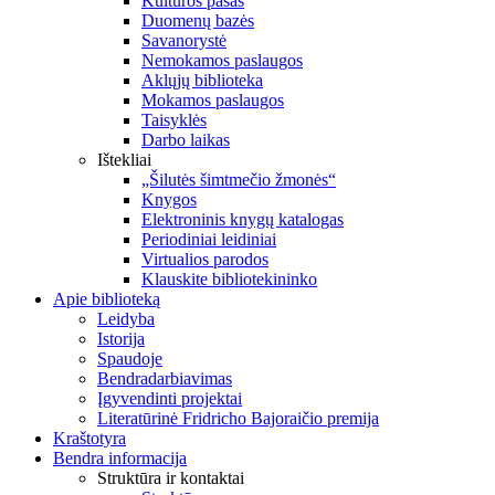
Kultūros pasas
Duomenų bazės
Savanorystė
Nemokamos paslaugos
Aklųjų biblioteka
Mokamos paslaugos
Taisyklės
Darbo laikas
Ištekliai
„Šilutės šimtmečio žmonės“
Knygos
Elektroninis knygų katalogas
Periodiniai leidiniai
Virtualios parodos
Klauskite bibliotekininko
Apie biblioteką
Leidyba
Istorija
Spaudoje
Bendradarbiavimas
Įgyvendinti projektai
Literatūrinė Fridricho Bajoraičio premija
Kraštotyra
Bendra informacija
Struktūra ir kontaktai