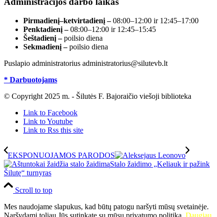
Administracijos darbo laikas
Pirmadienį–ketvirtadienį –
08:00–12:00 ir 12:45–17:00
Penktadienį –
08:00–12:00 ir 12:45–15:45
Šeštadienį –
poilsio diena
Sekmadienį –
poilsio diena
Puslapio administratorius administratorius@silutevb.lt
* Darbuotojams
© Copyright 2025 m. - Šilutės F. Bajoraičio viešoji biblioteka
Link to Facebook
Link to Youtube
Link to Rss this site
EKSPONUOJAMOS PARODOS
Stalo žaidimo „Keliauk ir pažink
Šilutę“ turnyras
Scroll to top
Mes naudojame slapukus, kad būtų patogu naršyti mūsų svetainėje.
Naršydami toliau Jūs sutinkate su mūsų privatumo politika.
Daugiau