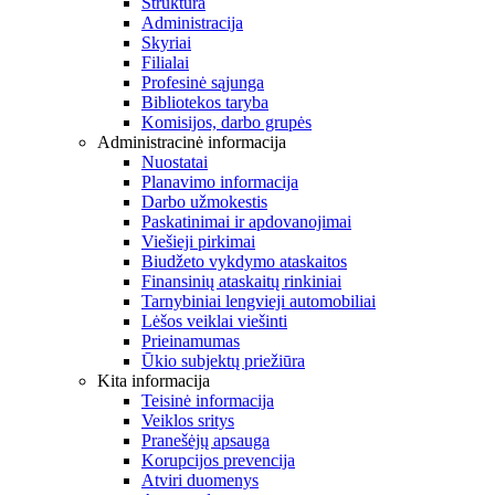
Struktūra
Administracija
Skyriai
Filialai
Profesinė sąjunga
Bibliotekos taryba
Komisijos, darbo grupės
Administracinė informacija
Nuostatai
Planavimo informacija
Darbo užmokestis
Paskatinimai ir apdovanojimai
Viešieji pirkimai
Biudžeto vykdymo ataskaitos
Finansinių ataskaitų rinkiniai
Tarnybiniai lengvieji automobiliai
Lėšos veiklai viešinti
Prieinamumas
Ūkio subjektų priežiūra
Kita informacija
Teisinė informacija
Veiklos sritys
Pranešėjų apsauga
Korupcijos prevencija
Atviri duomenys