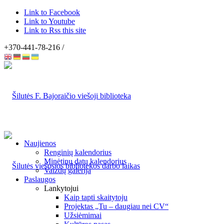
Link to Facebook
Link to Youtube
Link to Rss this site
+370-441-78-216 /
Naujienos
Renginių kalendorius
Minėtinų datų kalendorius
Vaizdų galerija
Paslaugos
Lankytojui
Kaip tapti skaitytoju
Projektas „Tu – daugiau nei CV“
Užsiėmimai