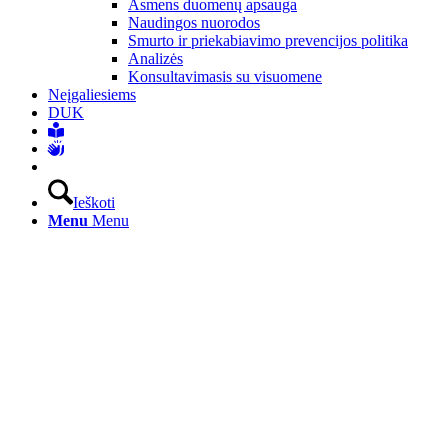
Asmens duomenų apsauga
Naudingos nuorodos
Smurto ir priekabiavimo prevencijos politika
Analizės
Konsultavimasis su visuomene
Neįgaliesiems
DUK
Ieškoti
Menu
Menu