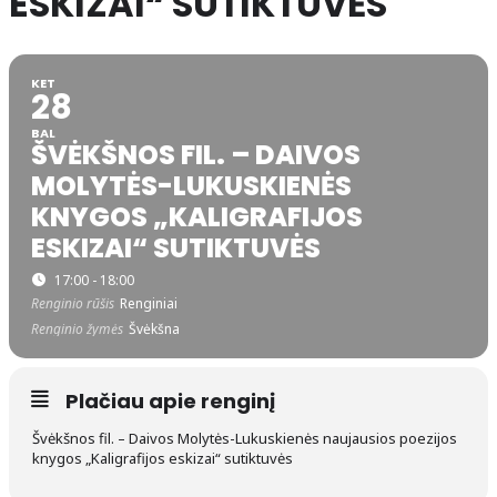
ESKIZAI“ SUTIKTUVĖS
KET
28
BAL
ŠVĖKŠNOS FIL. – DAIVOS
MOLYTĖS-LUKUSKIENĖS
KNYGOS „KALIGRAFIJOS
ESKIZAI“ SUTIKTUVĖS
17:00 - 18:00
Renginio rūšis
Renginiai
Renginio žymės
Švėkšna
Plačiau apie renginį
Švėkšnos fil. – Daivos Molytės-Lukuskienės naujausios poezijos
knygos „Kaligrafijos eskizai“ sutiktuvės