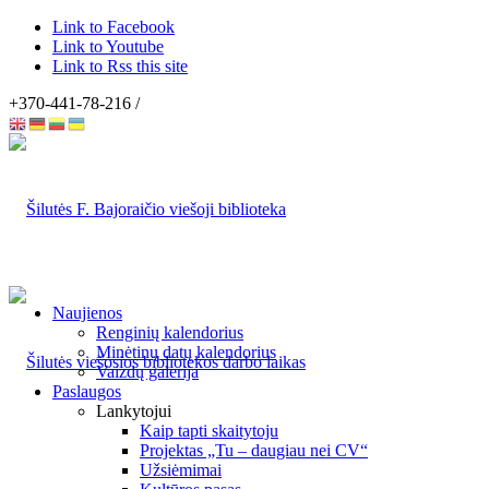
Link to Facebook
Link to Youtube
Link to Rss this site
+370-441-78-216 /
Naujienos
Renginių kalendorius
Minėtinų datų kalendorius
Vaizdų galerija
Paslaugos
Lankytojui
Kaip tapti skaitytoju
Projektas „Tu – daugiau nei CV“
Užsiėmimai