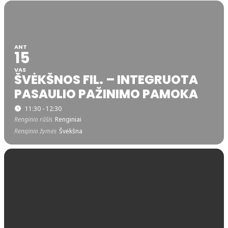
ANT
15
VAS
ŠVĖKŠNOS FIL. – INTEGRUOTA
PASAULIO PAŽINIMO PAMOKA
11:30 - 12:30
Renginio rūšis
Renginiai
Renginio žymės
Švėkšna