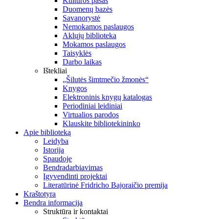
Kultūros pasas
Duomenų bazės
Savanorystė
Nemokamos paslaugos
Aklųjų biblioteka
Mokamos paslaugos
Taisyklės
Darbo laikas
Ištekliai
„Šilutės šimtmečio žmonės“
Knygos
Elektroninis knygų katalogas
Periodiniai leidiniai
Virtualios parodos
Klauskite bibliotekininko
Apie biblioteką
Leidyba
Istorija
Spaudoje
Bendradarbiavimas
Įgyvendinti projektai
Literatūrinė Fridricho Bajoraičio premija
Kraštotyra
Bendra informacija
Struktūra ir kontaktai