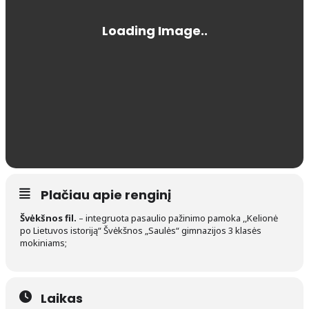
Plačiau apie renginį
Švėkšnos fil.
– integruota pasaulio pažinimo pamoka ,,Kelionė
po Lietuvos istoriją“ Švėkšnos „Saulės“ gimnazijos 3 klasės
mokiniams;
Laikas