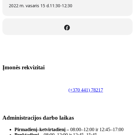
2022 m. vasaris 15 d.
11:30
-
12:30
Įmonės rekvizitai
Biudžetinė įstaiga.
Šilutės rajono savivaldybės Fridricho
Bajoraičio viešoji biblioteka
Tilžės g. 10, LT-99172, Šilutė, tel.
(+370 441) 78217
,
el. paštas info@silutevb.lt, www.silutevb.lt
Duomenys kaupiami ir saugomi Juridinių asmenų
registre, įmonės kodas 190700188.
Administracijos darbo laikas
Pirmadienį–ketvirtadienį –
08:00–12:00 ir 12:45–17:00
Penktadienį –
08:00–12:00 ir 12:45–15:45