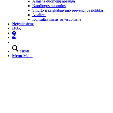
Asmens duomenų apsauga
Naudingos nuorodos
Smurto ir priekabiavimo prevencijos politika
Analizės
Konsultavimasis su visuomene
Neįgaliesiems
DUK
Ieškoti
Menu
Menu