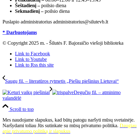
Šeštadienį –
poilsio diena
Sekmadienį –
poilsio diena
Puslapio administratorius administratorius@silutevb.lt
* Darbuotojams
© Copyright 2025 m. - Šilutės F. Bajoraičio viešoji biblioteka
Link to Facebook
Link to Youtube
Link to Rss this site
Saugų fil. – literatūros rytmetis „Piešiu piešinius Lietuvai“
Degučių fil. – atminimo
valandėlė
Scroll to top
Mes naudojame slapukus, kad būtų patogu naršyti mūsų svetainėje.
Naršydami toliau Jūs sutinkate su mūsų privatumo politika.
Daugiau
apie privatumo politiką ir slapukus