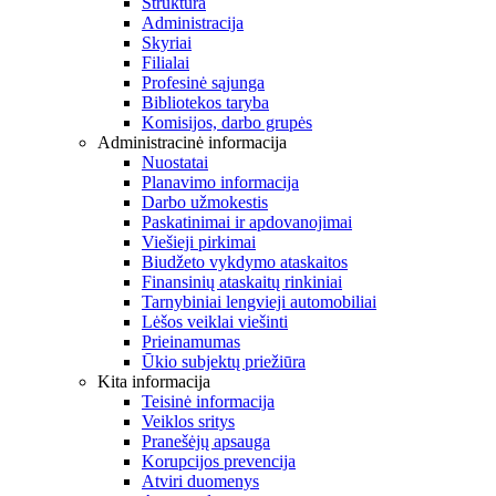
Struktūra
Administracija
Skyriai
Filialai
Profesinė sąjunga
Bibliotekos taryba
Komisijos, darbo grupės
Administracinė informacija
Nuostatai
Planavimo informacija
Darbo užmokestis
Paskatinimai ir apdovanojimai
Viešieji pirkimai
Biudžeto vykdymo ataskaitos
Finansinių ataskaitų rinkiniai
Tarnybiniai lengvieji automobiliai
Lėšos veiklai viešinti
Prieinamumas
Ūkio subjektų priežiūra
Kita informacija
Teisinė informacija
Veiklos sritys
Pranešėjų apsauga
Korupcijos prevencija
Atviri duomenys