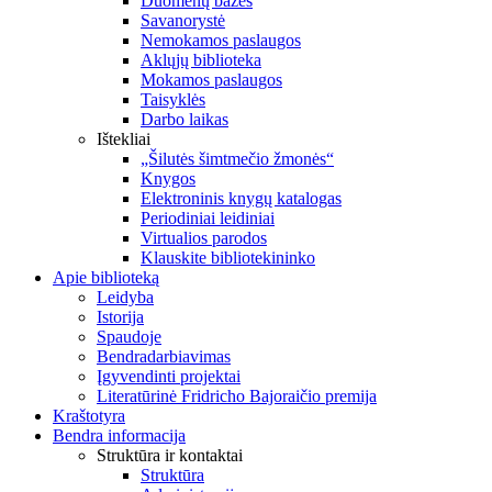
Duomenų bazės
Savanorystė
Nemokamos paslaugos
Aklųjų biblioteka
Mokamos paslaugos
Taisyklės
Darbo laikas
Ištekliai
„Šilutės šimtmečio žmonės“
Knygos
Elektroninis knygų katalogas
Periodiniai leidiniai
Virtualios parodos
Klauskite bibliotekininko
Apie biblioteką
Leidyba
Istorija
Spaudoje
Bendradarbiavimas
Įgyvendinti projektai
Literatūrinė Fridricho Bajoraičio premija
Kraštotyra
Bendra informacija
Struktūra ir kontaktai
Struktūra