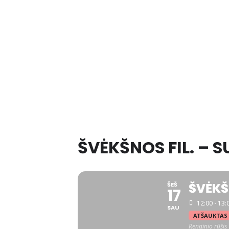
ŠVĖKŠNOS FIL. – 
ŠVĖKŠ
ŠEŠ
17
12:00 - 13:
SAU
ATŠAUKTAS
Renginio rūšis