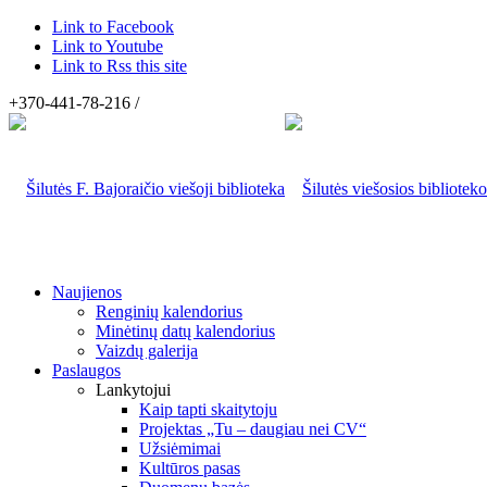
Link to Facebook
Link to Youtube
Link to Rss this site
+370-441-78-216 /
Naujienos
Renginių kalendorius
Minėtinų datų kalendorius
Vaizdų galerija
Paslaugos
Lankytojui
Kaip tapti skaitytoju
Projektas „Tu – daugiau nei CV“
Užsiėmimai
Kultūros pasas