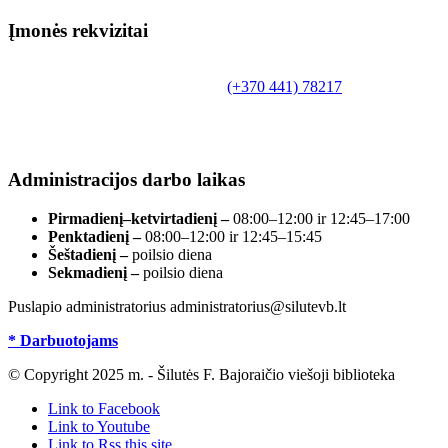
Įmonės rekvizitai
Biudžetinė įstaiga.
Šilutės rajono savivaldybės Fridricho Bajoraičio
Tilžės g. 10, LT-99172, Šilutė, tel.
(+370 441) 78217
,
el. paštas info@silutevb.lt, www.silutevb.lt
Duomenys kaupiami ir saugomi Juridinių asmenų
registre, įmonės kodas 190700188.
Administracijos darbo laikas
Pirmadienį–ketvirtadienį –
08:00–12:00 ir 12:45–17:00
Penktadienį –
08:00–12:00 ir 12:45–15:45
Šeštadienį –
poilsio diena
Sekmadienį –
poilsio diena
Puslapio administratorius administratorius@silutevb.lt
* Darbuotojams
© Copyright 2025 m. - Šilutės F. Bajoraičio viešoji biblioteka
Link to Facebook
Link to Youtube
Link to Rss this site