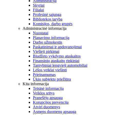
Administracija
Skyriai
Filialai
Profesinė sąjunga
Bibliotekos taryba
Komisijos, darbo grupės
Administracinė informacija
Nuostatai
Planavimo informacija
Darbo užmokestis
Paskatinimai ir apdovanojimai
Viešieji pirkimai
Biudžeto vykdymo ataskaitos
Finansinių ataskaitų rinkiniai
Tarnybiniai lengvieji automobiliai
Lėšos veiklai viešinti
Prieinamumas
Ūkio subjektų priežiūra
Kita informacija
Teisinė informacija
Veiklos sritys
Pranešėjų apsauga
Korupcijos prevencija
Atviri duomenys
Asmens duomenų apsauga