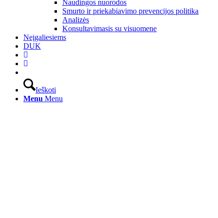
Naudingos nuorodos
Smurto ir priekabiavimo prevencijos politika
Analizės
Konsultavimasis su visuomene
Neįgaliesiems
DUK
Ieškoti
Menu
Menu