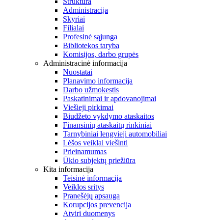
Struktūra
Administracija
Skyriai
Filialai
Profesinė sąjunga
Bibliotekos taryba
Komisijos, darbo grupės
Administracinė informacija
Nuostatai
Planavimo informacija
Darbo užmokestis
Paskatinimai ir apdovanojimai
Viešieji pirkimai
Biudžeto vykdymo ataskaitos
Finansinių ataskaitų rinkiniai
Tarnybiniai lengvieji automobiliai
Lėšos veiklai viešinti
Prieinamumas
Ūkio subjektų priežiūra
Kita informacija
Teisinė informacija
Veiklos sritys
Pranešėjų apsauga
Korupcijos prevencija
Atviri duomenys