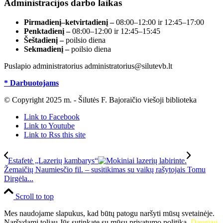
Administracijos darbo laikas
Pirmadienį–ketvirtadienį –
08:00–12:00 ir 12:45–17:00
Penktadienį –
08:00–12:00 ir 12:45–15:45
Šeštadienį –
poilsio diena
Sekmadienį –
poilsio diena
Puslapio administratorius administratorius@silutevb.lt
* Darbuotojams
© Copyright 2025 m. - Šilutės F. Bajoraičio viešoji biblioteka
Link to Facebook
Link to Youtube
Link to Rss this site
Estafetė „Lazerių kambarys“
Žemaičių Naumiesčio fil. – susitikimas su vaikų rašytojais Tomu
Dirgėla...
Scroll to top
Mes naudojame slapukus, kad būtų patogu naršyti mūsų svetainėje.
Naršydami toliau Jūs sutinkate su mūsų privatumo politika.
Daugiau