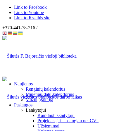
Link to Facebook
Link to Youtube
Link to Rss this site
+370-441-78-216 /
Naujienos
Renginių kalendorius
Minėtinų datų kalendorius
Vaizdų galerija
Paslaugos
Lankytojui
Kaip tapti skaitytoju
Projektas „Tu – daugiau nei CV“
Užsiėmimai