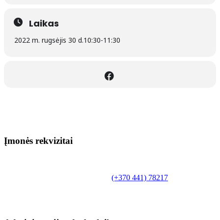
Laikas
2022 m. rugsėjis 30 d.
10:30
-
11:30
Įmonės rekvizitai
Biudžetinė įstaiga.
Šilutės rajono savivaldybės Fridricho
Bajoraičio viešoji biblioteka
Tilžės g. 10, LT-99172, Šilutė, tel.
(+370 441) 78217
,
el. paštas info@silutevb.lt, www.silutevb.lt
Duomenys kaupiami ir saugomi Juridinių asmenų
registre, įmonės kodas 190700188.