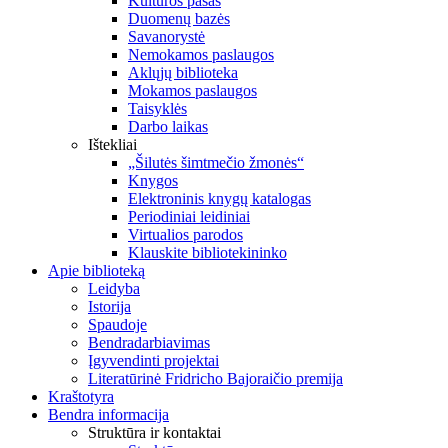
Kultūros pasas
Duomenų bazės
Savanorystė
Nemokamos paslaugos
Aklųjų biblioteka
Mokamos paslaugos
Taisyklės
Darbo laikas
Ištekliai
„Šilutės šimtmečio žmonės“
Knygos
Elektroninis knygų katalogas
Periodiniai leidiniai
Virtualios parodos
Klauskite bibliotekininko
Apie biblioteką
Leidyba
Istorija
Spaudoje
Bendradarbiavimas
Įgyvendinti projektai
Literatūrinė Fridricho Bajoraičio premija
Kraštotyra
Bendra informacija
Struktūra ir kontaktai