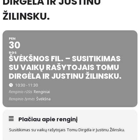
DIRGĖLA IR JUSTINU
ŽILINSKU.
PEN
30
RGS
ŠVĖKŠNOS FIL. – SUSITIKIMAS
SU VAIKŲ RAŠYTOJAIS TOMU
DIRGĖLA IR JUSTINU ŽILINSKU.
10:30 - 11:30
Renginio rūšis
Renginiai
Renginio žymės
Švėkšna
Plačiau apie renginį
Susitikimas su vaikų rašytojais Tomu Dirgėla ir Justinu Žilinsku.