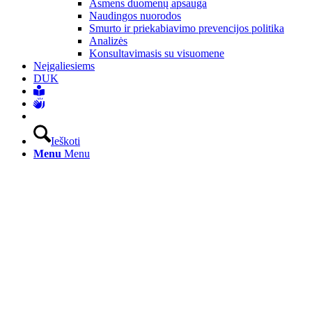
Asmens duomenų apsauga
Naudingos nuorodos
Smurto ir priekabiavimo prevencijos politika
Analizės
Konsultavimasis su visuomene
Neįgaliesiems
DUK
Ieškoti
Menu
Menu