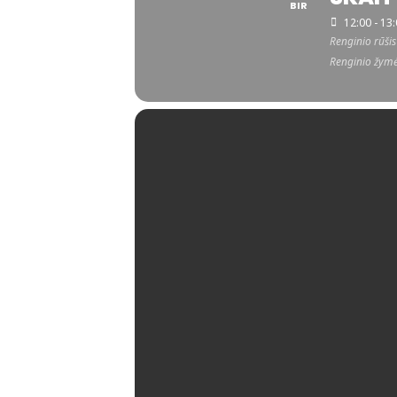
BIR
12:00 - 13
Renginio rūšis
Renginio žym