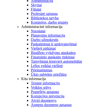
Administracija
Skyriai
Filialai
Profesinė sąjunga
Bibliotekos taryba
Komisijos, darbo grupės
Administracinė informacija
Nuostatai
Planavimo informacija
Darbo užmokestis
Paskatinimai ir apdovanojimai
Viešieji pirkimai
Biudžeto vykdymo ataskaitos
Finansinių ataskaitų rinkiniai
Tarnybiniai lengvieji automobiliai
Lėšos veiklai viešinti
Prieinamumas
Ūkio subjektų priežiūra
Kita informacija
Teisinė informacija
Veiklos sritys
Pranešėjų apsauga
Korupcijos prevencija
Atviri duomenys
Asmens duomenų apsauga