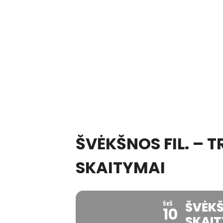
ŠVĖKŠNOS FIL. – 
SKAITYMAI
ŠVĖKŠ
ŠEŠ
10
SKAI