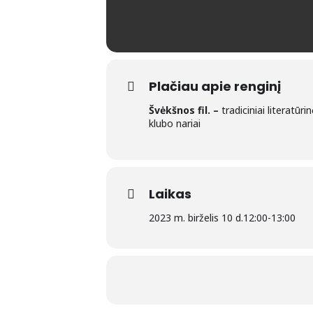
Plačiau apie renginį
Švėkšnos fil. –
tradiciniai literatū
klubo nariai
Laikas
2023 m. birželis 10 d.
12:00
-
13:00