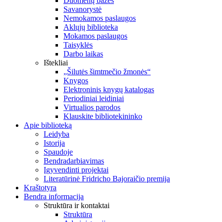
Duomenų bazės
Savanorystė
Nemokamos paslaugos
Aklųjų biblioteka
Mokamos paslaugos
Taisyklės
Darbo laikas
Ištekliai
„Šilutės šimtmečio žmonės“
Knygos
Elektroninis knygų katalogas
Periodiniai leidiniai
Virtualios parodos
Klauskite bibliotekininko
Apie biblioteką
Leidyba
Istorija
Spaudoje
Bendradarbiavimas
Įgyvendinti projektai
Literatūrinė Fridricho Bajoraičio premija
Kraštotyra
Bendra informacija
Struktūra ir kontaktai
Struktūra