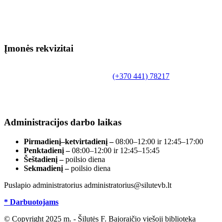
Įmonės rekvizitai
Biudžetinė įstaiga.
Šilutės rajono savivaldybės Fridricho Bajoraičio
Tilžės g. 10, LT-99172, Šilutė, tel.
(+370 441) 78217
,
el. paštas info@silutevb.lt, www.silutevb.lt
Duomenys kaupiami ir saugomi Juridinių asmenų
registre, įmonės kodas 190700188.
Administracijos darbo laikas
Pirmadienį–ketvirtadienį –
08:00–12:00 ir 12:45–17:00
Penktadienį –
08:00–12:00 ir 12:45–15:45
Šeštadienį –
poilsio diena
Sekmadienį –
poilsio diena
Puslapio administratorius administratorius@silutevb.lt
* Darbuotojams
© Copyright 2025 m. - Šilutės F. Bajoraičio viešoji biblioteka