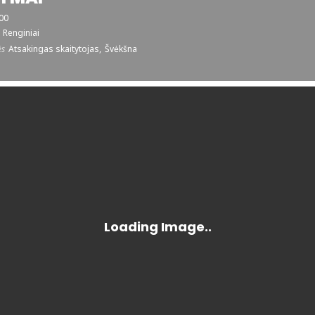
:00
Renginiai
ės
Atsakingas skaitytojas,
Švėkšna