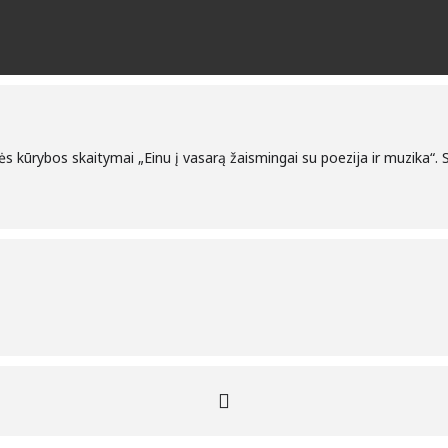
rinės kūrybos skaitymai „Einu į vasarą žaismingai su poezija ir muzika“.