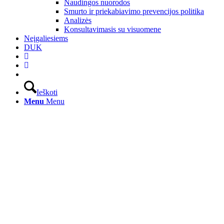
Naudingos nuorodos
Smurto ir priekabiavimo prevencijos politika
Analizės
Konsultavimasis su visuomene
Neįgaliesiems
DUK
Ieškoti
Menu
Menu