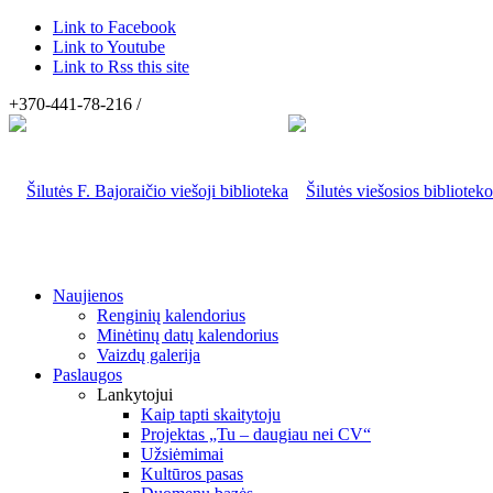
Link to Facebook
Link to Youtube
Link to Rss this site
+370-441-78-216 /
Naujienos
Renginių kalendorius
Minėtinų datų kalendorius
Vaizdų galerija
Paslaugos
Lankytojui
Kaip tapti skaitytoju
Projektas „Tu – daugiau nei CV“
Užsiėmimai
Kultūros pasas