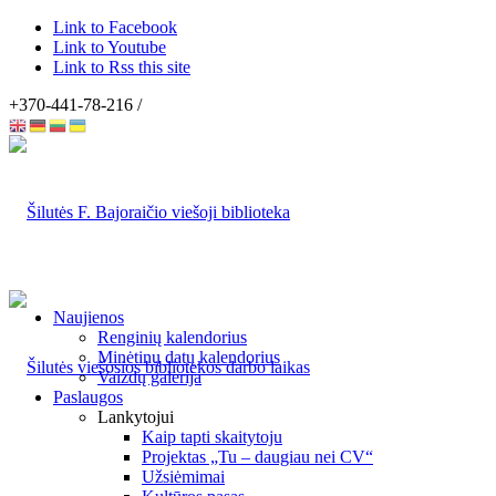
Link to Facebook
Link to Youtube
Link to Rss this site
+370-441-78-216 /
Naujienos
Renginių kalendorius
Minėtinų datų kalendorius
Vaizdų galerija
Paslaugos
Lankytojui
Kaip tapti skaitytoju
Projektas „Tu – daugiau nei CV“
Užsiėmimai