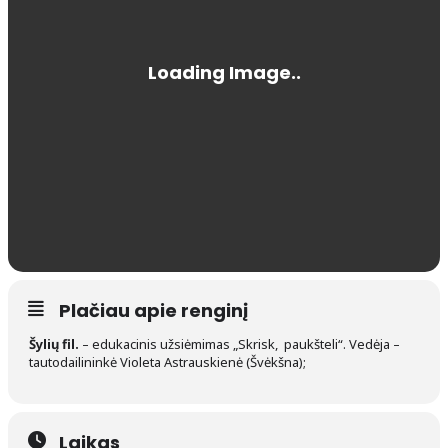
Plačiau apie renginį
Šylių fil.
– edukacinis užsiėmimas „Skrisk, paukšteli“. Vedėja –
tautodailininkė Violeta Astrauskienė (Švėkšna);
Laikas