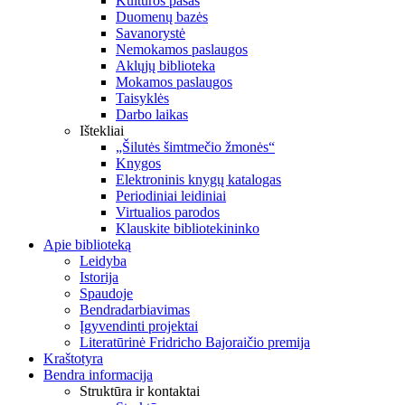
Kultūros pasas
Duomenų bazės
Savanorystė
Nemokamos paslaugos
Aklųjų biblioteka
Mokamos paslaugos
Taisyklės
Darbo laikas
Ištekliai
„Šilutės šimtmečio žmonės“
Knygos
Elektroninis knygų katalogas
Periodiniai leidiniai
Virtualios parodos
Klauskite bibliotekininko
Apie biblioteką
Leidyba
Istorija
Spaudoje
Bendradarbiavimas
Įgyvendinti projektai
Literatūrinė Fridricho Bajoraičio premija
Kraštotyra
Bendra informacija
Struktūra ir kontaktai