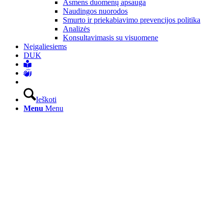
Asmens duomenų apsauga
Naudingos nuorodos
Smurto ir priekabiavimo prevencijos politika
Analizės
Konsultavimasis su visuomene
Neįgaliesiems
DUK
Ieškoti
Menu
Menu