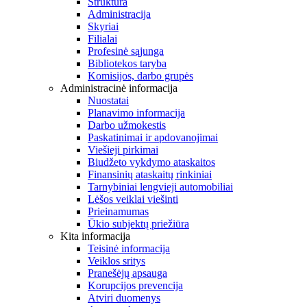
Struktūra
Administracija
Skyriai
Filialai
Profesinė sąjunga
Bibliotekos taryba
Komisijos, darbo grupės
Administracinė informacija
Nuostatai
Planavimo informacija
Darbo užmokestis
Paskatinimai ir apdovanojimai
Viešieji pirkimai
Biudžeto vykdymo ataskaitos
Finansinių ataskaitų rinkiniai
Tarnybiniai lengvieji automobiliai
Lėšos veiklai viešinti
Prieinamumas
Ūkio subjektų priežiūra
Kita informacija
Teisinė informacija
Veiklos sritys
Pranešėjų apsauga
Korupcijos prevencija
Atviri duomenys