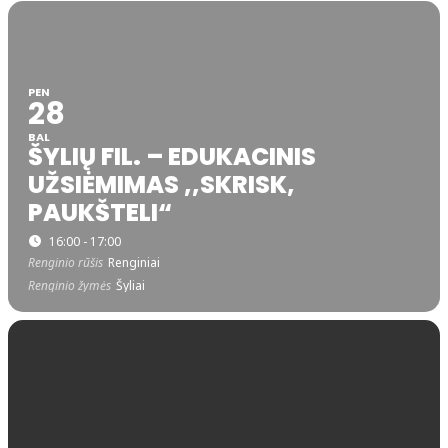
PEN
28
BAL
ŠYLIŲ FIL. – EDUKACINIS
UŽSIĖMIMAS ,,SKRISK,
PAUKŠTELI“
16:00 - 17:00
Renginio rūšis
Renginiai
Renginio žymės
Šyliai