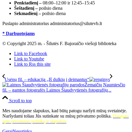
Penktadienį –
08:00–12:00 ir 12:45–15:45
Šeštadienį –
poilsio diena
Sekmadienį –
poilsio diena
Puslapio administratorius administratorius@silutevb.lt
* Darbuotojams
© Copyright 2025 m. - Šilutės F. Bajoraičio viešoji biblioteka
Link to Facebook
Link to Youtube
Link to Rss this site
Usėnų fil. – edukacija „Iš dulkių į deimantus“
Žemaičių Naumiesčio
fil. – gamtos fotografės Laimos Šiaudvytienės fotografijų...
Scroll to top
Mes naudojame slapukus, kad būtų patogu naršyti mūsų svetainėje.
Naršydami toliau Jūs sutinkate su mūsų privatumo politika.
Daugiau
apie privatumo politiką ir slapukus
Gerai
Nesutinku