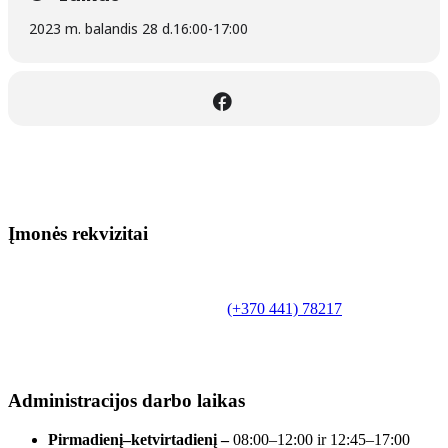
2023 m. balandis 28 d.
16:00
-
17:00
Įmonės rekvizitai
Biudžetinė įstaiga.
Šilutės rajono savivaldybės Fridricho
Bajoraičio viešoji biblioteka
Tilžės g. 10, LT-99172, Šilutė, tel.
(+370 441) 78217
,
el. paštas info@silutevb.lt, www.silutevb.lt
Duomenys kaupiami ir saugomi Juridinių asmenų
registre, įmonės kodas 190700188.
Administracijos darbo laikas
Pirmadienį–ketvirtadienį –
08:00–12:00 ir 12:45–17:00