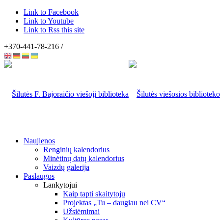
Link to Facebook
Link to Youtube
Link to Rss this site
+370-441-78-216 /
Naujienos
Renginių kalendorius
Minėtinų datų kalendorius
Vaizdų galerija
Paslaugos
Lankytojui
Kaip tapti skaitytoju
Projektas „Tu – daugiau nei CV“
Užsiėmimai