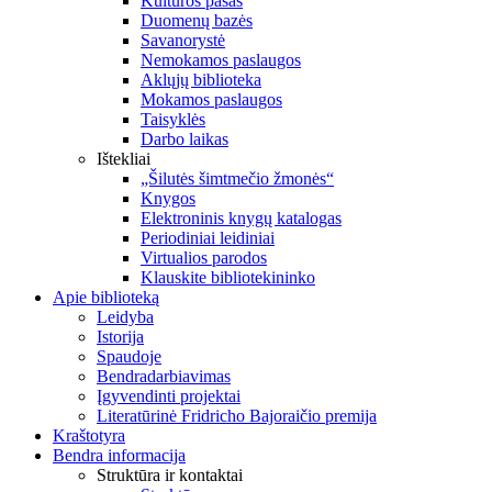
Kultūros pasas
Duomenų bazės
Savanorystė
Nemokamos paslaugos
Aklųjų biblioteka
Mokamos paslaugos
Taisyklės
Darbo laikas
Ištekliai
„Šilutės šimtmečio žmonės“
Knygos
Elektroninis knygų katalogas
Periodiniai leidiniai
Virtualios parodos
Klauskite bibliotekininko
Apie biblioteką
Leidyba
Istorija
Spaudoje
Bendradarbiavimas
Įgyvendinti projektai
Literatūrinė Fridricho Bajoraičio premija
Kraštotyra
Bendra informacija
Struktūra ir kontaktai