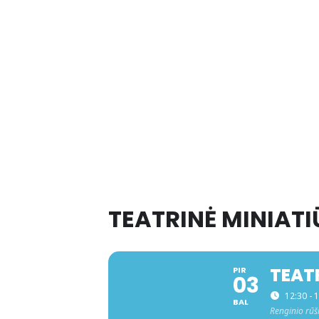
TEATRINĖ MINIAT
TEAT
PIR
03
12:30 - 
BAL
Renginio rūš