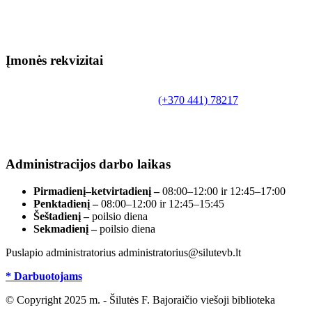
Įmonės rekvizitai
Biudžetinė įstaiga.
Šilutės rajono savivaldybės Fridricho Bajoraičio
Tilžės g. 10, LT-99172, Šilutė, tel.
(+370 441) 78217
,
el. paštas info@silutevb.lt, www.silutevb.lt
Duomenys kaupiami ir saugomi Juridinių asmenų
registre, įmonės kodas 190700188.
Administracijos darbo laikas
Pirmadienį–ketvirtadienį –
08:00–12:00 ir 12:45–17:00
Penktadienį –
08:00–12:00 ir 12:45–15:45
Šeštadienį –
poilsio diena
Sekmadienį –
poilsio diena
Puslapio administratorius administratorius@silutevb.lt
* Darbuotojams
© Copyright 2025 m. - Šilutės F. Bajoraičio viešoji biblioteka