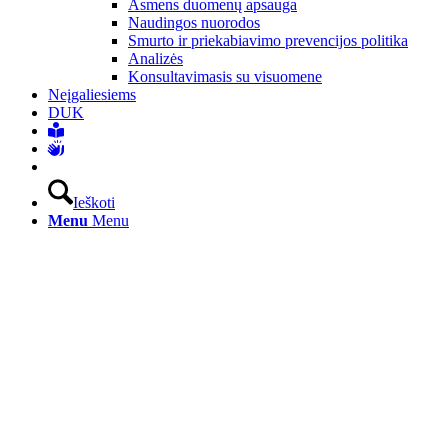
Asmens duomenų apsauga
Naudingos nuorodos
Smurto ir priekabiavimo prevencijos politika
Analizės
Konsultavimasis su visuomene
Neįgaliesiems
DUK
Ieškoti
Menu
Menu