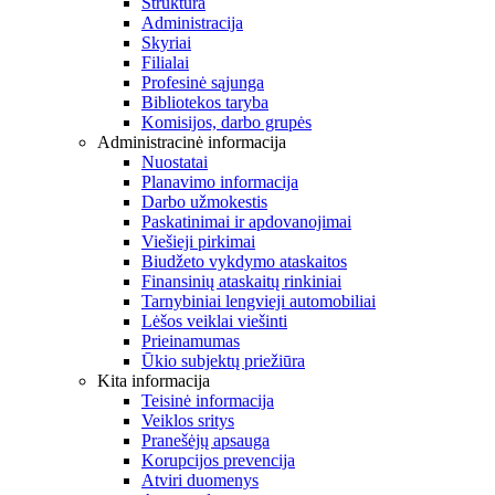
Struktūra
Administracija
Skyriai
Filialai
Profesinė sąjunga
Bibliotekos taryba
Komisijos, darbo grupės
Administracinė informacija
Nuostatai
Planavimo informacija
Darbo užmokestis
Paskatinimai ir apdovanojimai
Viešieji pirkimai
Biudžeto vykdymo ataskaitos
Finansinių ataskaitų rinkiniai
Tarnybiniai lengvieji automobiliai
Lėšos veiklai viešinti
Prieinamumas
Ūkio subjektų priežiūra
Kita informacija
Teisinė informacija
Veiklos sritys
Pranešėjų apsauga
Korupcijos prevencija
Atviri duomenys