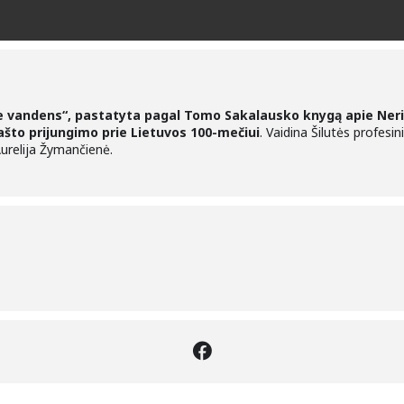
e vandens“, pastatyta pagal Tomo Sakalausko knygą apie Neri
krašto prijungimo prie Lietuvos 100-mečiui
. Vaidina Šilutės profes
Aurelija Žymančienė.