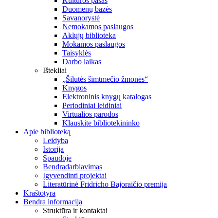
Kultūros pasas
Duomenų bazės
Savanorystė
Nemokamos paslaugos
Aklųjų biblioteka
Mokamos paslaugos
Taisyklės
Darbo laikas
Ištekliai
„Šilutės šimtmečio žmonės“
Knygos
Elektroninis knygų katalogas
Periodiniai leidiniai
Virtualios parodos
Klauskite bibliotekininko
Apie biblioteką
Leidyba
Istorija
Spaudoje
Bendradarbiavimas
Įgyvendinti projektai
Literatūrinė Fridricho Bajoraičio premija
Kraštotyra
Bendra informacija
Struktūra ir kontaktai