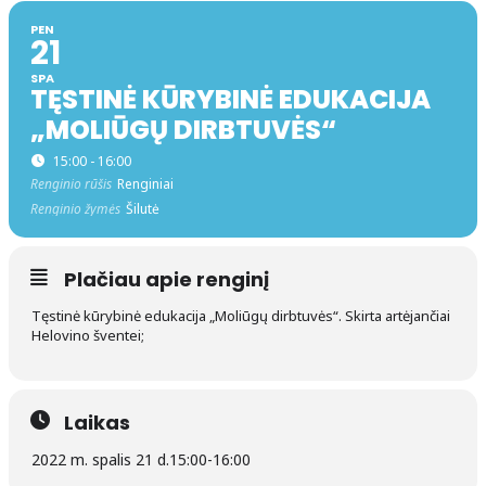
PEN
21
SPA
TĘSTINĖ KŪRYBINĖ EDUKACIJA
„MOLIŪGŲ DIRBTUVĖS“
15:00 - 16:00
Renginio rūšis
Renginiai
Renginio žymės
Šilutė
Plačiau apie renginį
Tęstinė kūrybinė edukacija „Moliūgų dirbtuvės“. Skirta artėjančiai
Helovino šventei;
Laikas
2022 m. spalis 21 d.
15:00
-
16:00