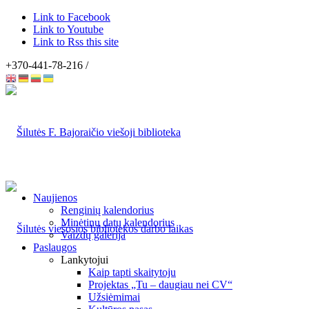
Link to Facebook
Link to Youtube
Link to Rss this site
+370-441-78-216 /
Naujienos
Renginių kalendorius
Minėtinų datų kalendorius
Vaizdų galerija
Paslaugos
Lankytojui
Kaip tapti skaitytoju
Projektas „Tu – daugiau nei CV“
Užsiėmimai