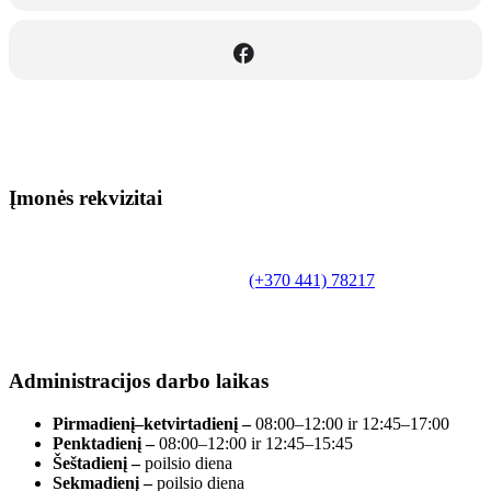
Įmonės rekvizitai
Biudžetinė įstaiga.
Šilutės rajono savivaldybės Fridricho
Bajoraičio viešoji biblioteka
Tilžės g. 10, LT-99172, Šilutė, tel.
(+370 441) 78217
,
el. paštas info@silutevb.lt, www.silutevb.lt
Duomenys kaupiami ir saugomi Juridinių asmenų
registre, įmonės kodas 190700188.
Administracijos darbo laikas
Pirmadienį–ketvirtadienį –
08:00–12:00 ir 12:45–17:00
Penktadienį –
08:00–12:00 ir 12:45–15:45
Šeštadienį –
poilsio diena
Sekmadienį –
poilsio diena