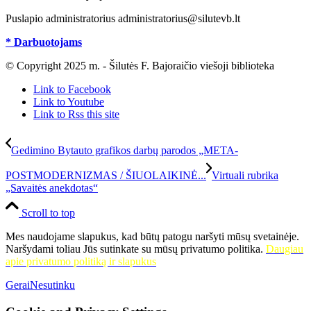
Puslapio administratorius administratorius@silutevb.lt
* Darbuotojams
© Copyright 2025 m. - Šilutės F. Bajoraičio viešoji biblioteka
Link to Facebook
Link to Youtube
Link to Rss this site
Gedimino Bytauto grafikos darbų parodos „META-
POSTMODERNIZMAS / ŠIUOLAIKINĖ...
Virtuali rubrika
„Savaitės anekdotas“
Scroll to top
Mes naudojame slapukus, kad būtų patogu naršyti mūsų svetainėje.
Naršydami toliau Jūs sutinkate su mūsų privatumo politika.
Daugiau
apie privatumo politiką ir slapukus
Gerai
Nesutinku