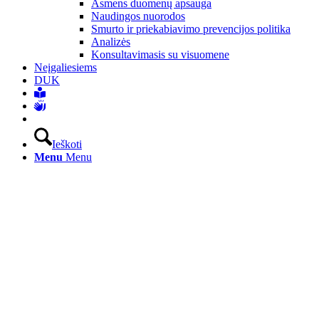
Asmens duomenų apsauga
Naudingos nuorodos
Smurto ir priekabiavimo prevencijos politika
Analizės
Konsultavimasis su visuomene
Neįgaliesiems
DUK
Ieškoti
Menu
Menu