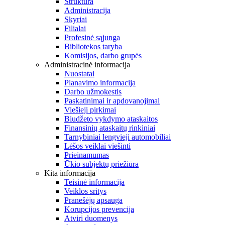
Struktūra
Administracija
Skyriai
Filialai
Profesinė sąjunga
Bibliotekos taryba
Komisijos, darbo grupės
Administracinė informacija
Nuostatai
Planavimo informacija
Darbo užmokestis
Paskatinimai ir apdovanojimai
Viešieji pirkimai
Biudžeto vykdymo ataskaitos
Finansinių ataskaitų rinkiniai
Tarnybiniai lengvieji automobiliai
Lėšos veiklai viešinti
Prieinamumas
Ūkio subjektų priežiūra
Kita informacija
Teisinė informacija
Veiklos sritys
Pranešėjų apsauga
Korupcijos prevencija
Atviri duomenys