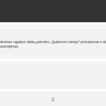
cienės tapybos darbų parodos „Spalvotos mintys“ pristatymas ir dai
pasirodymas.