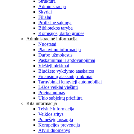
Struktūra
Administracija
Skyriai
Filialai
Profesinė sąjunga
Bibliotekos taryba
Komisijos, darbo grupės
Administracinė informacija
Nuostatai
Planavimo informacija
Darbo užmokestis
Paskatinimai ir apdovanojimai
Viešieji pirkimai
Biudžeto vykdymo ataskaitos
Finansinių ataskaitų rinkiniai
Tarnybiniai lengvieji automobiliai
Lėšos veiklai viešinti
Prieinamumas
Ūkio subjektų priežiūra
Kita informacija
Teisinė informacija
Veiklos sritys
Pranešėjų apsauga
Korupcijos prevencija
Atviri duomenys