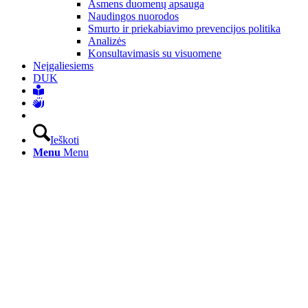
Asmens duomenų apsauga
Naudingos nuorodos
Smurto ir priekabiavimo prevencijos politika
Analizės
Konsultavimasis su visuomene
Neįgaliesiems
DUK
Ieškoti
Menu
Menu