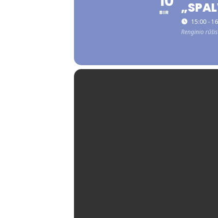
10
„SPAL
BIR
15:00 - 1
Renginio rūšis