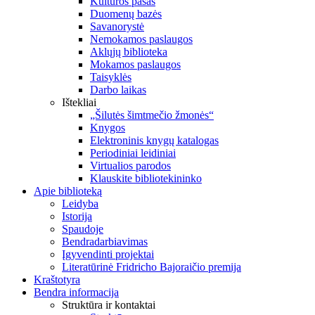
Kultūros pasas
Duomenų bazės
Savanorystė
Nemokamos paslaugos
Aklųjų biblioteka
Mokamos paslaugos
Taisyklės
Darbo laikas
Ištekliai
„Šilutės šimtmečio žmonės“
Knygos
Elektroninis knygų katalogas
Periodiniai leidiniai
Virtualios parodos
Klauskite bibliotekininko
Apie biblioteką
Leidyba
Istorija
Spaudoje
Bendradarbiavimas
Įgyvendinti projektai
Literatūrinė Fridricho Bajoraičio premija
Kraštotyra
Bendra informacija
Struktūra ir kontaktai