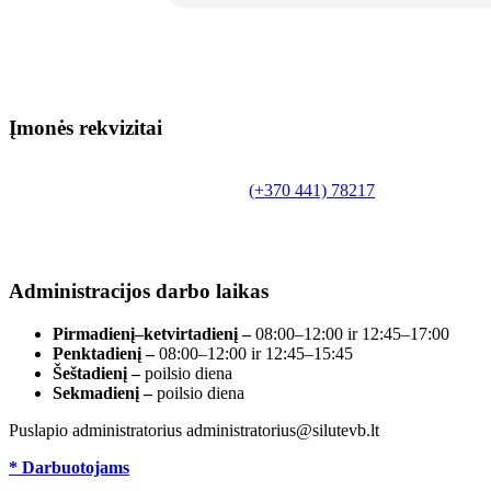
Įmonės rekvizitai
Biudžetinė įstaiga.
Šilutės rajono savivaldybės Fridricho Bajoraičio
Tilžės g. 10, LT-99172, Šilutė, tel.
(+370 441) 78217
,
el. paštas info@silutevb.lt, www.silutevb.lt
Duomenys kaupiami ir saugomi Juridinių asmenų
registre, įmonės kodas 190700188.
Administracijos darbo laikas
Pirmadienį–ketvirtadienį –
08:00–12:00 ir 12:45–17:00
Penktadienį –
08:00–12:00 ir 12:45–15:45
Šeštadienį –
poilsio diena
Sekmadienį –
poilsio diena
Puslapio administratorius administratorius@silutevb.lt
* Darbuotojams