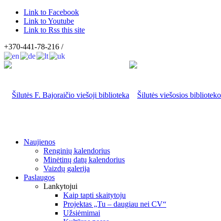
Link to Facebook
Link to Youtube
Link to Rss this site
+370-441-78-216 /
Naujienos
Renginių kalendorius
Minėtinų datų kalendorius
Vaizdų galerija
Paslaugos
Lankytojui
Kaip tapti skaitytoju
Projektas „Tu – daugiau nei CV“
Užsiėmimai