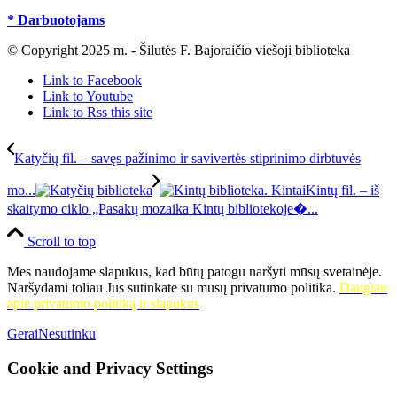
* Darbuotojams
© Copyright 2025 m. - Šilutės F. Bajoraičio viešoji biblioteka
Link to Facebook
Link to Youtube
Link to Rss this site
Katyčių fil. – savęs pažinimo ir savivertės stiprinimo dirbtuvės
mo...
Kintų fil. – iš
skaitymo ciklo „Pasakų mozaika Kintų bibliotekoje�...
Scroll to top
Mes naudojame slapukus, kad būtų patogu naršyti mūsų svetainėje.
Naršydami toliau Jūs sutinkate su mūsų privatumo politika.
Daugiau
apie privatumo politiką ir slapukus
Gerai
Nesutinku
Cookie and Privacy Settings