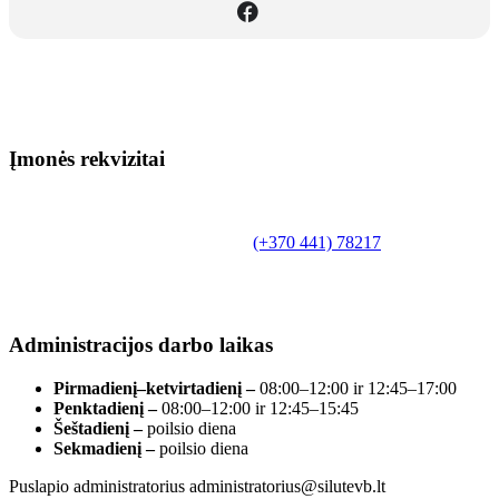
Įmonės rekvizitai
Biudžetinė įstaiga.
Šilutės rajono savivaldybės Fridricho
Bajoraičio viešoji biblioteka
Tilžės g. 10, LT-99172, Šilutė, tel.
(+370 441) 78217
,
el. paštas info@silutevb.lt, www.silutevb.lt
Duomenys kaupiami ir saugomi Juridinių asmenų
registre, įmonės kodas 190700188.
Administracijos darbo laikas
Pirmadienį–ketvirtadienį –
08:00–12:00 ir 12:45–17:00
Penktadienį –
08:00–12:00 ir 12:45–15:45
Šeštadienį –
poilsio diena
Sekmadienį –
poilsio diena
Puslapio administratorius administratorius@silutevb.lt