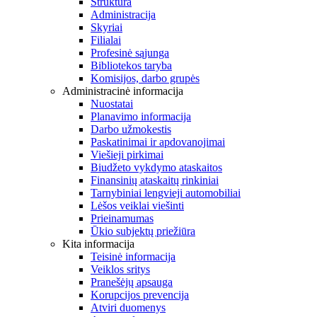
Struktūra
Administracija
Skyriai
Filialai
Profesinė sąjunga
Bibliotekos taryba
Komisijos, darbo grupės
Administracinė informacija
Nuostatai
Planavimo informacija
Darbo užmokestis
Paskatinimai ir apdovanojimai
Viešieji pirkimai
Biudžeto vykdymo ataskaitos
Finansinių ataskaitų rinkiniai
Tarnybiniai lengvieji automobiliai
Lėšos veiklai viešinti
Prieinamumas
Ūkio subjektų priežiūra
Kita informacija
Teisinė informacija
Veiklos sritys
Pranešėjų apsauga
Korupcijos prevencija
Atviri duomenys