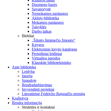
Kultūros pasas
Duomenų bazės
Savanorystė
Nemokamos paslaugos
Aklųjų biblioteka
Mokamos paslaugos
Taisyklės
Darbo laikas
Ištekliai
„Šilutės šimtmečio žmonės“
Knygos
Elektroninis knygų katalogas
Periodiniai leidiniai
Virtualios parodos
Klauskite bibliotekininko
Apie biblioteką
Leidyba
Istorija
Spaudoje
Bendradarbiavimas
Įgyvendinti projektai
Literatūrinė Fridricho Bajoraičio premija
Kraštotyra
Bendra informacija
Struktūra ir kontaktai