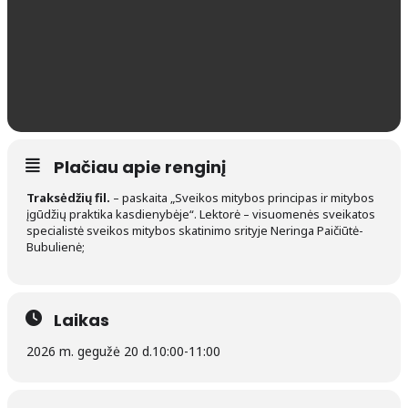
Plačiau apie renginį
Traksėdžių fil.
– paskaita „Sveikos mitybos principas ir mitybos
įgūdžių praktika kasdienybėje“. Lektorė – visuomenės sveikatos
specialistė sveikos mitybos skatinimo srityje Neringa Paičiūtė-
Bubulienė;
Laikas
2026 m. gegužė 20 d.
10:00
-
11:00