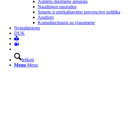
Asmens duomenų apsauga
Naudingos nuorodos
Smurto ir priekabiavimo prevencijos politika
Analizės
Konsultavimasis su visuomene
Neįgaliesiems
DUK
Ieškoti
Menu
Menu