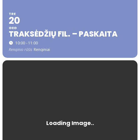
TRE
20
GEG
TRAKSĖDŽIŲ FIL. – PASKAITA
10:00 - 11:00
Renginio rūšis
Renginiai