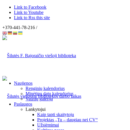
Link to Facebook
Link to Youtube
Link to Rss this site
+370-441-78-216 /
Naujienos
Renginių kalendorius
Minėtinų datų kalendorius
Vaizdų galerija
Paslaugos
Lankytojui
Kaip tapti skaitytoju
Projektas „Tu – daugiau nei CV“
Užsiėmimai