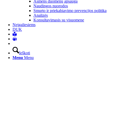
Asmens duomenų apsauga
Naudingos nuorodos
Smurto ir priekabiavimo prevencijos politika
Analizės
Konsultavimasis su visuomene
Neįgaliesiems
DUK
Ieškoti
Menu
Menu