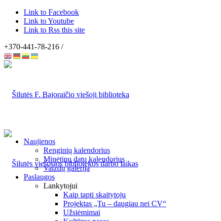
Link to Facebook
Link to Youtube
Link to Rss this site
+370-441-78-216 /
Naujienos
Renginių kalendorius
Minėtinų datų kalendorius
Vaizdų galerija
Paslaugos
Lankytojui
Kaip tapti skaitytoju
Projektas „Tu – daugiau nei CV“
Užsiėmimai