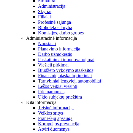
Struktūra
Administracija
Skyriai
Filialai
Profesinė sąjunga
Bibliotekos taryba
Komisijos, darbo grupės
Administracinė informacija
Nuostatai
Planavimo informacija
Darbo užmokestis
Paskatinimai ir apdovanojimai
Viešieji pirkimai
Biudžeto vykdymo ataskaitos
Finansinių ataskaitų rinkiniai
Tarnybiniai lengvieji automobiliai
Lėšos veiklai viešinti
Prieinamumas
Ūkio subjektų priežiūra
Kita informacija
Teisinė informacija
Veiklos sritys
Pranešėjų apsauga
Korupcijos prevencija
Atviri duomenys