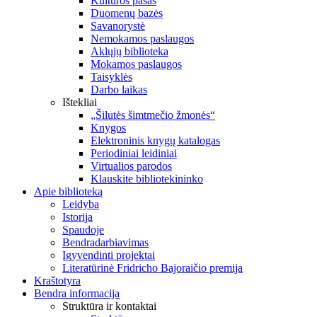
Kultūros pasas
Duomenų bazės
Savanorystė
Nemokamos paslaugos
Aklųjų biblioteka
Mokamos paslaugos
Taisyklės
Darbo laikas
Ištekliai
„Šilutės šimtmečio žmonės“
Knygos
Elektroninis knygų katalogas
Periodiniai leidiniai
Virtualios parodos
Klauskite bibliotekininko
Apie biblioteką
Leidyba
Istorija
Spaudoje
Bendradarbiavimas
Įgyvendinti projektai
Literatūrinė Fridricho Bajoraičio premija
Kraštotyra
Bendra informacija
Struktūra ir kontaktai