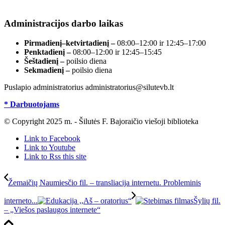
registre, įmonės kodas 190700188.
Administracijos darbo laikas
Pirmadienį–ketvirtadienį –
08:00–12:00 ir 12:45–17:00
Penktadienį –
08:00–12:00 ir 12:45–15:45
Šeštadienį –
poilsio diena
Sekmadienį –
poilsio diena
Puslapio administratorius administratorius@silutevb.lt
* Darbuotojams
© Copyright 2025 m. - Šilutės F. Bajoraičio viešoji biblioteka
Link to Facebook
Link to Youtube
Link to Rss this site
Žemaičių Naumiesčio fil. – transliacija internetu. Probleminis
interneto...
Šylių fil.
– „Viešos paslaugos internete“