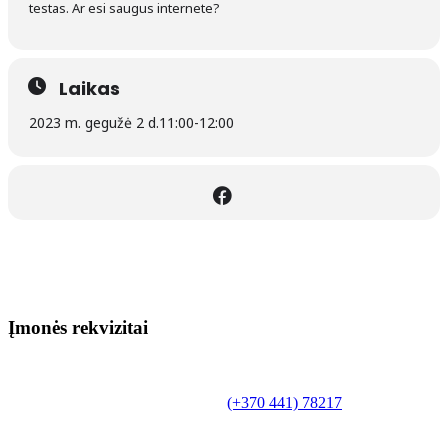
testas. Ar esi saugus internete?
Laikas
2023 m. gegužė 2 d.
11:00
-
12:00
Įmonės rekvizitai
Biudžetinė įstaiga.
Šilutės rajono savivaldybės Fridricho
Bajoraičio viešoji biblioteka
Tilžės g. 10, LT-99172, Šilutė, tel.
(+370 441) 78217
,
el. paštas info@silutevb.lt, www.silutevb.lt
Duomenys kaupiami ir saugomi Juridinių asmenų