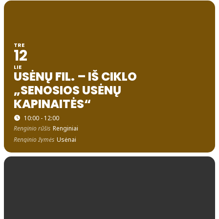
TRE
12
LIE
USĖNŲ FIL. – IŠ CIKLO
„SENOSIOS USĖNŲ
KAPINAITĖS“
10:00 - 12:00
Renginio rūšis
Renginiai
Renginio žymės
Usėnai