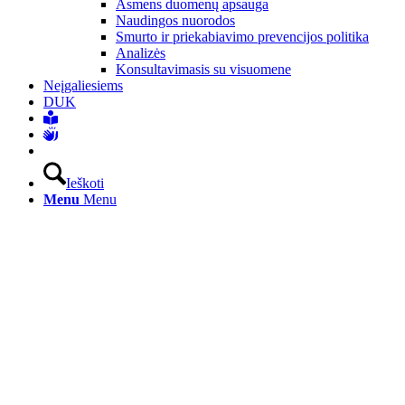
Asmens duomenų apsauga
Naudingos nuorodos
Smurto ir priekabiavimo prevencijos politika
Analizės
Konsultavimasis su visuomene
Neįgaliesiems
DUK
Ieškoti
Menu
Menu