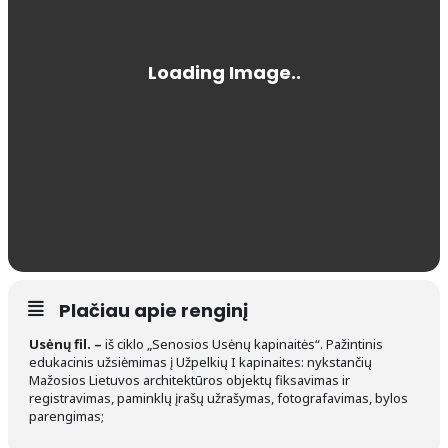
Plačiau apie renginį
Usėnų fil. –
iš ciklo „Senosios Usėnų kapinaitės“. Pažintinis
edukacinis užsiėmimas į Užpelkių I kapinaites: nykstančių
Mažosios Lietuvos architektūros objektų fiksavimas ir
registravimas, paminklų įrašų užrašymas, fotografavimas, bylos
parengimas;