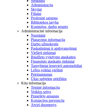
Struktūra
Administracija
Skyriai
Filialai
Profesinė sąjunga
Bibliotekos taryba
Komisijos, darbo grupės
Administracinė informacija
Nuostatai
Planavimo informacija
Darbo užmokestis
Paskatinimai ir apdovanojimai
Viešieji pirkimai
Biudžeto vykdymo ataskaitos
Finansinių ataskaitų rinkiniai
Tarnybiniai lengvieji automobiliai
Lėšos veiklai viešinti
Prieinamumas
Ūkio subjektų priežiūra
Kita informacija
Teisinė informacija
Veiklos sritys
Pranešėjų apsauga
Korupcijos prevencija
Atviri duomenys