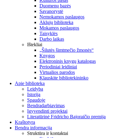
Kultūros pasas
Duomenų bazės
Savanorystė
Nemokamos paslaugos
Aklųjų biblioteka
Mokamos paslaugos
Taisyklės
Darbo laikas
Ištekliai
„Šilutės šimtmečio žmonės“
Knygos
Elektroninis knygų katalogas
Periodiniai leidiniai
Virtualios parodos
Klauskite bibliotekininko
Apie biblioteką
Leidyba
Istorija
Spaudoje
Bendradarbiavimas
Įgyvendinti projektai
Literatūrinė Fridricho Bajoraičio premija
Kraštotyra
Bendra informacija
Struktūra ir kontaktai