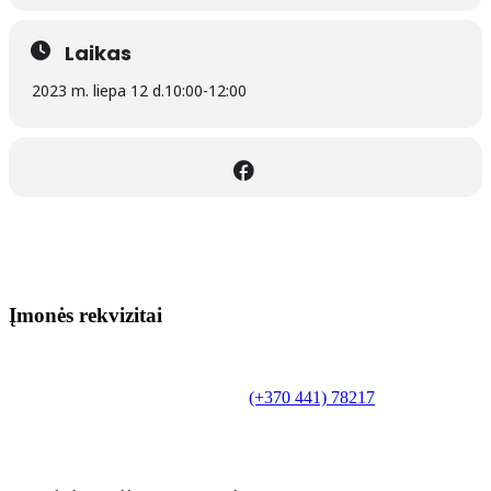
Laikas
2023 m. liepa 12 d.
10:00
-
12:00
Įmonės rekvizitai
Biudžetinė įstaiga.
Šilutės rajono savivaldybės Fridricho
Bajoraičio viešoji biblioteka
Tilžės g. 10, LT-99172, Šilutė, tel.
(+370 441) 78217
,
el. paštas info@silutevb.lt, www.silutevb.lt
Duomenys kaupiami ir saugomi Juridinių asmenų
registre, įmonės kodas 190700188.