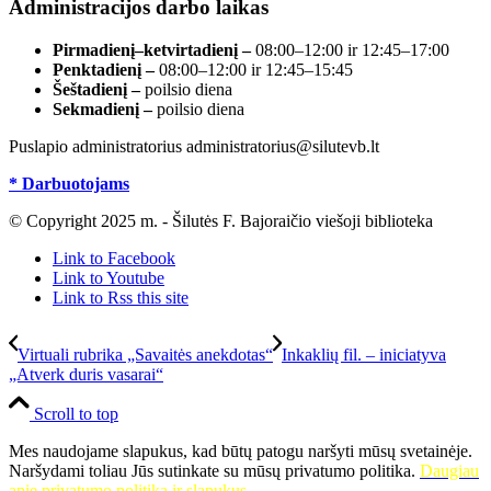
Administracijos darbo laikas
Pirmadienį–ketvirtadienį –
08:00–12:00 ir 12:45–17:00
Penktadienį –
08:00–12:00 ir 12:45–15:45
Šeštadienį –
poilsio diena
Sekmadienį –
poilsio diena
Puslapio administratorius administratorius@silutevb.lt
* Darbuotojams
© Copyright 2025 m. - Šilutės F. Bajoraičio viešoji biblioteka
Link to Facebook
Link to Youtube
Link to Rss this site
Virtuali rubrika „Savaitės anekdotas“
Inkaklių fil. – iniciatyva
„Atverk duris vasarai“
Scroll to top
Mes naudojame slapukus, kad būtų patogu naršyti mūsų svetainėje.
Naršydami toliau Jūs sutinkate su mūsų privatumo politika.
Daugiau
apie privatumo politiką ir slapukus