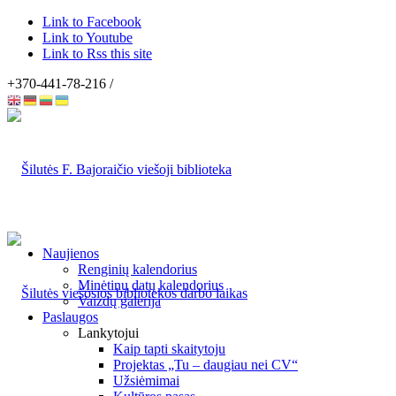
Link to Facebook
Link to Youtube
Link to Rss this site
+370-441-78-216 /
Naujienos
Renginių kalendorius
Minėtinų datų kalendorius
Vaizdų galerija
Paslaugos
Lankytojui
Kaip tapti skaitytoju
Projektas „Tu – daugiau nei CV“
Užsiėmimai