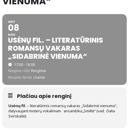
VIENUMA“
ANT
08
KOV
USĖNŲ FIL. – LITERATŪRINIS
ROMANSŲ VAKARAS
„SIDABRINĖ VIENUMA“
17:00 - 18:00
Renginio rūšis
Renginiai
Renginio žymės
Usėnai
Plačiau apie renginį
Usėnų fil.
– literatūrinis romansų vakaras „Sidabrinė vienuma“,
dalyvaujant moterų vokaliniam ansambliui„Smiltė“ (vad. Dalia
Svirskaitė).