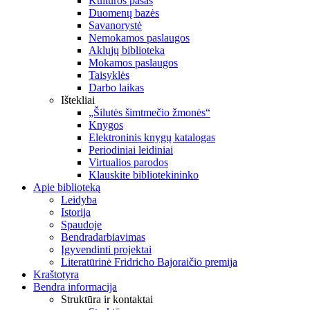
Kultūros pasas
Duomenų bazės
Savanorystė
Nemokamos paslaugos
Aklųjų biblioteka
Mokamos paslaugos
Taisyklės
Darbo laikas
Ištekliai
„Šilutės šimtmečio žmonės“
Knygos
Elektroninis knygų katalogas
Periodiniai leidiniai
Virtualios parodos
Klauskite bibliotekininko
Apie biblioteką
Leidyba
Istorija
Spaudoje
Bendradarbiavimas
Įgyvendinti projektai
Literatūrinė Fridricho Bajoraičio premija
Kraštotyra
Bendra informacija
Struktūra ir kontaktai