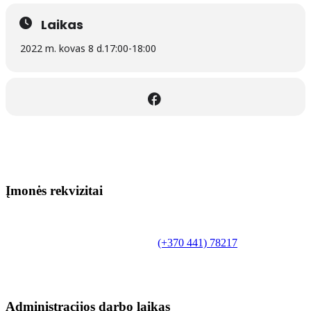
Laikas
2022 m. kovas 8 d.
17:00
-
18:00
Įmonės rekvizitai
Biudžetinė įstaiga.
Šilutės rajono savivaldybės Fridricho
Bajoraičio viešoji biblioteka
Tilžės g. 10, LT-99172, Šilutė, tel.
(+370 441) 78217
,
el. paštas info@silutevb.lt, www.silutevb.lt
Duomenys kaupiami ir saugomi Juridinių asmenų
registre, įmonės kodas 190700188.
Administracijos darbo laikas