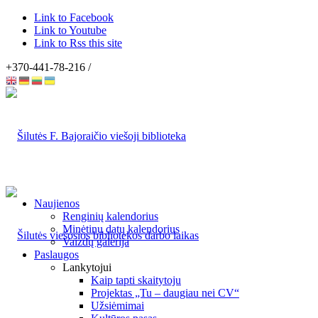
Link to Facebook
Link to Youtube
Link to Rss this site
+370-441-78-216 /
Naujienos
Renginių kalendorius
Minėtinų datų kalendorius
Vaizdų galerija
Paslaugos
Lankytojui
Kaip tapti skaitytoju
Projektas „Tu – daugiau nei CV“
Užsiėmimai