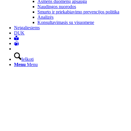
Asmens duomenų apsauga
Naudingos nuorodos
Smurto ir priekabiavimo prevencijos politika
Analizės
Konsultavimasis su visuomene
Neįgaliesiems
DUK
Ieškoti
Menu
Menu