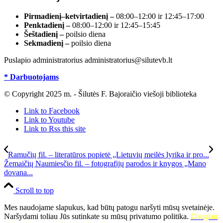
Pirmadienį–ketvirtadienį –
08:00–12:00 ir 12:45–17:00
Penktadienį –
08:00–12:00 ir 12:45–15:45
Šeštadienį –
poilsio diena
Sekmadienį –
poilsio diena
Puslapio administratorius administratorius@silutevb.lt
* Darbuotojams
© Copyright 2025 m. - Šilutės F. Bajoraičio viešoji biblioteka
Link to Facebook
Link to Youtube
Link to Rss this site
Ramučių fil. – literatūros popietė „Lietuvių meilės lyrika ir pro...
Žemaičių Naumiesčio fil. – fotografijų parodos ir knygos „Mano
dovana...
Scroll to top
Mes naudojame slapukus, kad būtų patogu naršyti mūsų svetainėje.
Naršydami toliau Jūs sutinkate su mūsų privatumo politika.
Daugiau