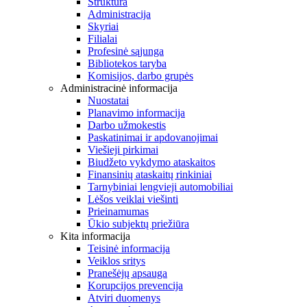
Struktūra
Administracija
Skyriai
Filialai
Profesinė sąjunga
Bibliotekos taryba
Komisijos, darbo grupės
Administracinė informacija
Nuostatai
Planavimo informacija
Darbo užmokestis
Paskatinimai ir apdovanojimai
Viešieji pirkimai
Biudžeto vykdymo ataskaitos
Finansinių ataskaitų rinkiniai
Tarnybiniai lengvieji automobiliai
Lėšos veiklai viešinti
Prieinamumas
Ūkio subjektų priežiūra
Kita informacija
Teisinė informacija
Veiklos sritys
Pranešėjų apsauga
Korupcijos prevencija
Atviri duomenys