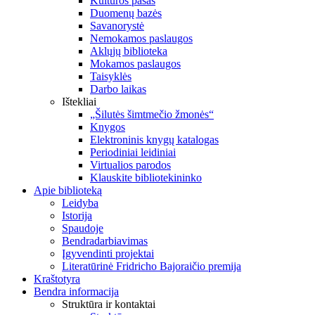
Kultūros pasas
Duomenų bazės
Savanorystė
Nemokamos paslaugos
Aklųjų biblioteka
Mokamos paslaugos
Taisyklės
Darbo laikas
Ištekliai
„Šilutės šimtmečio žmonės“
Knygos
Elektroninis knygų katalogas
Periodiniai leidiniai
Virtualios parodos
Klauskite bibliotekininko
Apie biblioteką
Leidyba
Istorija
Spaudoje
Bendradarbiavimas
Įgyvendinti projektai
Literatūrinė Fridricho Bajoraičio premija
Kraštotyra
Bendra informacija
Struktūra ir kontaktai