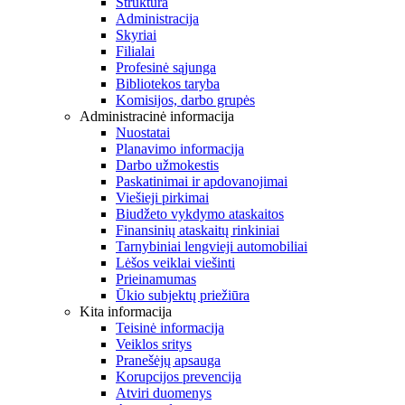
Struktūra
Administracija
Skyriai
Filialai
Profesinė sąjunga
Bibliotekos taryba
Komisijos, darbo grupės
Administracinė informacija
Nuostatai
Planavimo informacija
Darbo užmokestis
Paskatinimai ir apdovanojimai
Viešieji pirkimai
Biudžeto vykdymo ataskaitos
Finansinių ataskaitų rinkiniai
Tarnybiniai lengvieji automobiliai
Lėšos veiklai viešinti
Prieinamumas
Ūkio subjektų priežiūra
Kita informacija
Teisinė informacija
Veiklos sritys
Pranešėjų apsauga
Korupcijos prevencija
Atviri duomenys