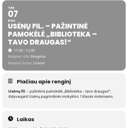
TRE
07
RGS
USĖNŲ FIL. – PAŽINTINĖ
PAMOKĖLĖ „BIBLIOTEKA –
TAVO DRAUGAS!“
11:00 - 12:00
Renginio rūšis
Renginiai
Renginio žymės
Usėnai
Plačiau apie renginį
Usėnų fil.
– pažintinė pamokėlė „Biblioteka – tavo draugas!“,
dalyvaujant Usėnų pagrindinės mokyklos 1 klasės mokiniams.
Laikas