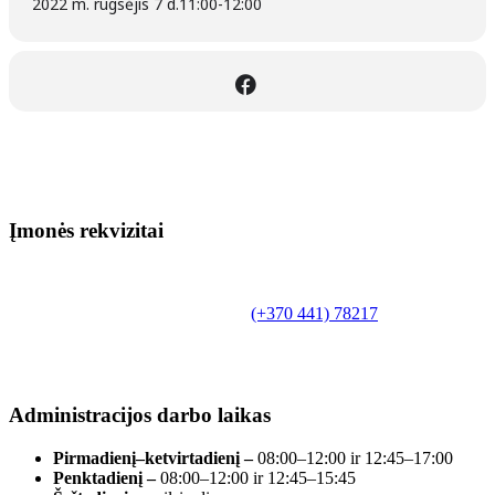
2022 m. rugsėjis 7 d.
11:00
-
12:00
Įmonės rekvizitai
Biudžetinė įstaiga.
Šilutės rajono savivaldybės Fridricho
Bajoraičio viešoji biblioteka
Tilžės g. 10, LT-99172, Šilutė, tel.
(+370 441) 78217
,
el. paštas info@silutevb.lt, www.silutevb.lt
Duomenys kaupiami ir saugomi Juridinių asmenų
registre, įmonės kodas 190700188.
Administracijos darbo laikas
Pirmadienį–ketvirtadienį –
08:00–12:00 ir 12:45–17:00
Penktadienį –
08:00–12:00 ir 12:45–15:45