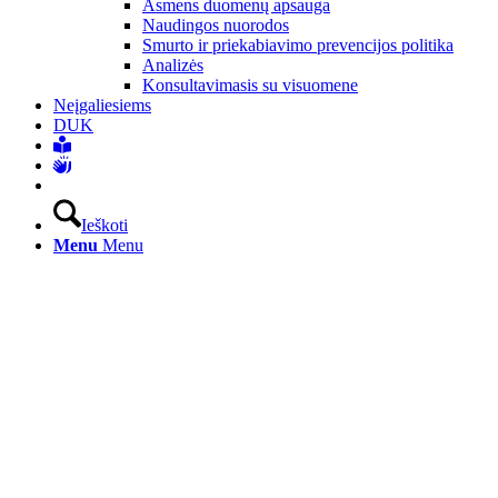
Asmens duomenų apsauga
Naudingos nuorodos
Smurto ir priekabiavimo prevencijos politika
Analizės
Konsultavimasis su visuomene
Neįgaliesiems
DUK
Ieškoti
Menu
Menu