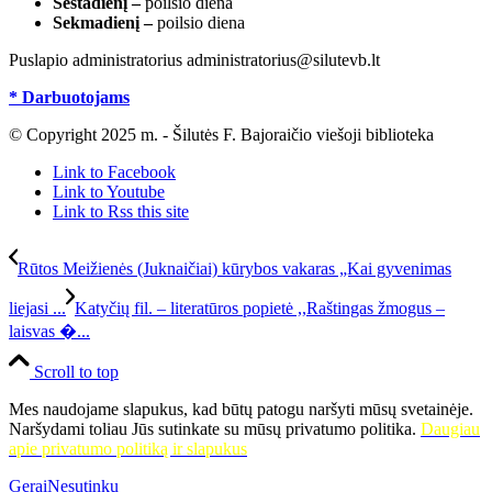
Šeštadienį –
poilsio diena
Sekmadienį –
poilsio diena
Puslapio administratorius administratorius@silutevb.lt
* Darbuotojams
© Copyright 2025 m. - Šilutės F. Bajoraičio viešoji biblioteka
Link to Facebook
Link to Youtube
Link to Rss this site
Rūtos Meižienės (Juknaičiai) kūrybos vakaras „Kai gyvenimas
liejasi ...
Katyčių fil. – literatūros popietė ,,Raštingas žmogus –
laisvas �...
Scroll to top
Mes naudojame slapukus, kad būtų patogu naršyti mūsų svetainėje.
Naršydami toliau Jūs sutinkate su mūsų privatumo politika.
Daugiau
apie privatumo politiką ir slapukus
Gerai
Nesutinku