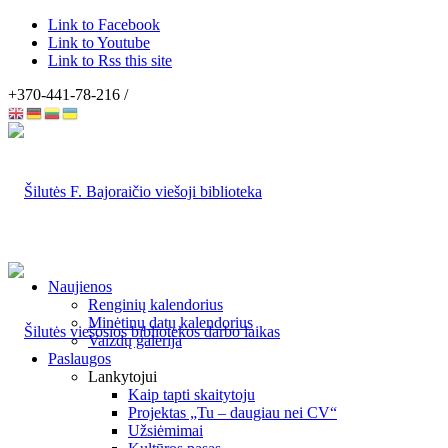
Link to Facebook
Link to Youtube
Link to Rss this site
+370-441-78-216 /
Naujienos
Renginių kalendorius
Minėtinų datų kalendorius
Vaizdų galerija
Paslaugos
Lankytojui
Kaip tapti skaitytoju
Projektas „Tu – daugiau nei CV“
Užsiėmimai