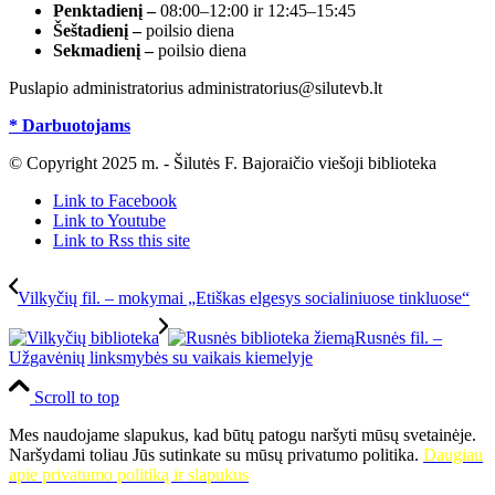
Penktadienį –
08:00–12:00 ir 12:45–15:45
Šeštadienį –
poilsio diena
Sekmadienį –
poilsio diena
Puslapio administratorius administratorius@silutevb.lt
* Darbuotojams
© Copyright 2025 m. - Šilutės F. Bajoraičio viešoji biblioteka
Link to Facebook
Link to Youtube
Link to Rss this site
Vilkyčių fil. – mokymai „Etiškas elgesys socialiniuose tinkluose“
Rusnės fil. –
Užgavėnių linksmybės su vaikais kiemelyje
Scroll to top
Mes naudojame slapukus, kad būtų patogu naršyti mūsų svetainėje.
Naršydami toliau Jūs sutinkate su mūsų privatumo politika.
Daugiau
apie privatumo politiką ir slapukus