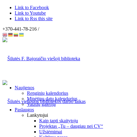
Link to Facebook
Link to Youtube
Link to Rss this site
+370-441-78-216 /
Naujienos
Renginių kalendorius
Minėtinų datų kalendorius
Vaizdų galerija
Paslaugos
Lankytojui
Kaip tapti skaitytoju
Projektas „Tu – daugiau nei CV“
Užsiėmimai