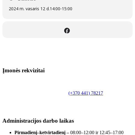
2024 m. vasaris 12 d.
14:00
-
15:00
Įmonės rekvizitai
Biudžetinė įstaiga.
Šilutės rajono savivaldybės Fridricho
Bajoraičio viešoji biblioteka
Tilžės g. 10, LT-99172, Šilutė, tel.
(+370 441) 78217
,
el. paštas info@silutevb.lt, www.silutevb.lt
Duomenys kaupiami ir saugomi Juridinių asmenų
registre, įmonės kodas 190700188.
Administracijos darbo laikas
Pirmadienį–ketvirtadienį –
08:00–12:00 ir 12:45–17:00