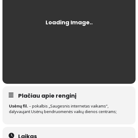
Plačiau apie renginį
Usėnų fil.
– pokalbis „Saugesnis internetas vaikams“,
dalyvaujant Usėnų bendruomenės vaikų dienos centrams;
Laikas