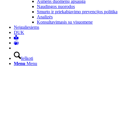
Asmens duomenų apsauga
Naudingos nuorodos
Smurto ir priekabiavimo prevencijos politika
Analizės
Konsultavimasis su visuomene
Neįgaliesiems
DUK
Ieškoti
Menu
Menu