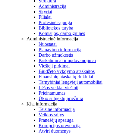
Struktūra
Administracija
Skyriai
Filialai
Profesinė sąjunga
Bibliotekos taryba
Komisijos, darbo grupės
Administracinė informacija
Nuostatai
Planavimo informacija
Darbo užmokestis
Paskatinimai ir apdovanojimai
Viešieji pirkimai
Biudžeto vykdymo ataskaitos
Finansinių ataskaitų rinkiniai
Tarnybiniai lengvieji automobiliai
Lėšos veiklai viešinti
Prieinamumas
Ūkio subjektų priežiūra
Kita informacija
Teisinė informacija
Veiklos sritys
Pranešėjų apsauga
Korupcijos prevencija
Atviri duomenys