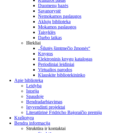
Kultūros pasas
Duomenų bazės
Savanorystė
Nemokamos paslaugos
Aklųjų biblioteka
Mokamos paslaugos
Taisyklės
Darbo laikas
Ištekliai
„Šilutės šimtmečio žmonės“
Knygos
Elektroninis knygų katalogas
Periodiniai leidiniai
Virtualios parodos
Klauskite bibliotekininko
Apie biblioteką
Leidyba
Istorija
Spaudoje
Bendradarbiavimas
Įgyvendinti projektai
Literatūrinė Fridricho Bajoraičio premija
Kraštotyra
Bendra informacija
Struktūra ir kontaktai