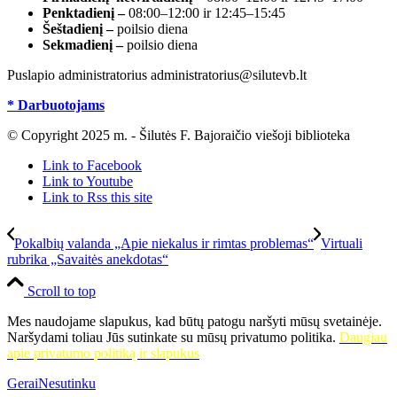
Penktadienį –
08:00–12:00 ir 12:45–15:45
Šeštadienį –
poilsio diena
Sekmadienį –
poilsio diena
Puslapio administratorius administratorius@silutevb.lt
* Darbuotojams
© Copyright 2025 m. - Šilutės F. Bajoraičio viešoji biblioteka
Link to Facebook
Link to Youtube
Link to Rss this site
Pokalbių valanda „Apie niekalus ir rimtas problemas“
Virtuali
rubrika „Savaitės anekdotas“
Scroll to top
Mes naudojame slapukus, kad būtų patogu naršyti mūsų svetainėje.
Naršydami toliau Jūs sutinkate su mūsų privatumo politika.
Daugiau
apie privatumo politiką ir slapukus
Gerai
Nesutinku