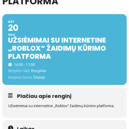
PLATFORMA
KET
20
SAU
UŽSIĖMIMAI SU INTERNETINE
„ROBLOX“ ŽAIDIMŲ KŪRIMO
PLATFORMA
16:00 - 17:00
Renginio rūšis
Renginiai
Renginio žymės
Šilutėje
Plačiau apie renginį
Užsiėmimai su internetine „Roblox“ žaidimų kūrimo platforma.
Laikas