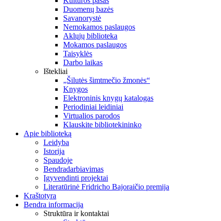
Kultūros pasas
Duomenų bazės
Savanorystė
Nemokamos paslaugos
Aklųjų biblioteka
Mokamos paslaugos
Taisyklės
Darbo laikas
Ištekliai
„Šilutės šimtmečio žmonės“
Knygos
Elektroninis knygų katalogas
Periodiniai leidiniai
Virtualios parodos
Klauskite bibliotekininko
Apie biblioteką
Leidyba
Istorija
Spaudoje
Bendradarbiavimas
Įgyvendinti projektai
Literatūrinė Fridricho Bajoraičio premija
Kraštotyra
Bendra informacija
Struktūra ir kontaktai