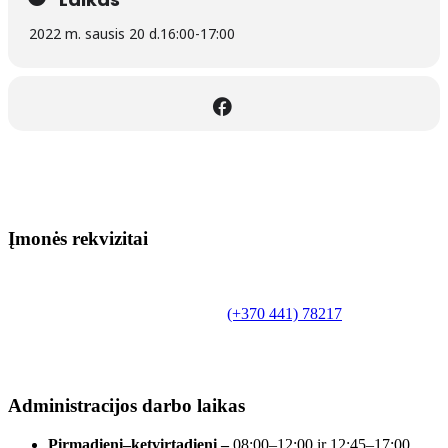
2022 m. sausis 20 d.
16:00
-
17:00
Įmonės rekvizitai
Biudžetinė įstaiga.
Šilutės rajono savivaldybės Fridricho
Bajoraičio viešoji biblioteka
Tilžės g. 10, LT-99172, Šilutė, tel.
(+370 441) 78217
,
el. paštas info@silutevb.lt, www.silutevb.lt
Duomenys kaupiami ir saugomi Juridinių asmenų
registre, įmonės kodas 190700188.
Administracijos darbo laikas
Pirmadienį–ketvirtadienį –
08:00–12:00 ir 12:45–17:00