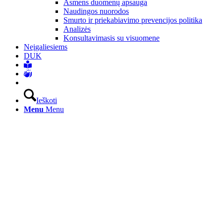
Asmens duomenų apsauga
Naudingos nuorodos
Smurto ir priekabiavimo prevencijos politika
Analizės
Konsultavimasis su visuomene
Neįgaliesiems
DUK
Ieškoti
Menu
Menu