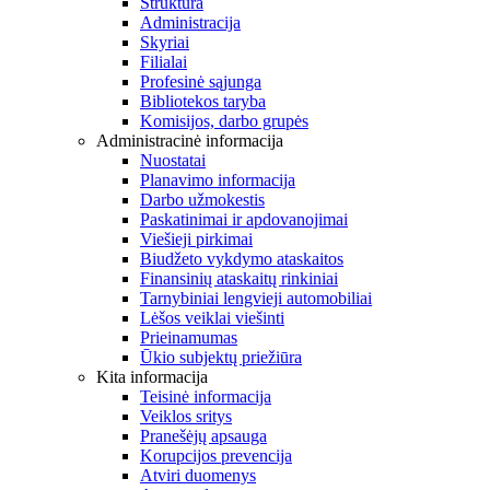
Struktūra
Administracija
Skyriai
Filialai
Profesinė sąjunga
Bibliotekos taryba
Komisijos, darbo grupės
Administracinė informacija
Nuostatai
Planavimo informacija
Darbo užmokestis
Paskatinimai ir apdovanojimai
Viešieji pirkimai
Biudžeto vykdymo ataskaitos
Finansinių ataskaitų rinkiniai
Tarnybiniai lengvieji automobiliai
Lėšos veiklai viešinti
Prieinamumas
Ūkio subjektų priežiūra
Kita informacija
Teisinė informacija
Veiklos sritys
Pranešėjų apsauga
Korupcijos prevencija
Atviri duomenys