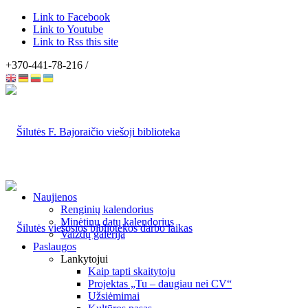
Link to Facebook
Link to Youtube
Link to Rss this site
+370-441-78-216 /
Naujienos
Renginių kalendorius
Minėtinų datų kalendorius
Vaizdų galerija
Paslaugos
Lankytojui
Kaip tapti skaitytoju
Projektas „Tu – daugiau nei CV“
Užsiėmimai