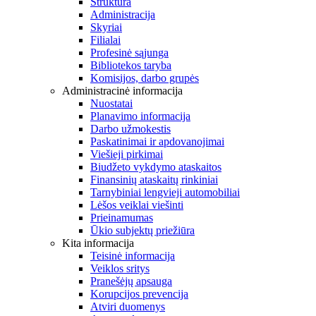
Struktūra
Administracija
Skyriai
Filialai
Profesinė sąjunga
Bibliotekos taryba
Komisijos, darbo grupės
Administracinė informacija
Nuostatai
Planavimo informacija
Darbo užmokestis
Paskatinimai ir apdovanojimai
Viešieji pirkimai
Biudžeto vykdymo ataskaitos
Finansinių ataskaitų rinkiniai
Tarnybiniai lengvieji automobiliai
Lėšos veiklai viešinti
Prieinamumas
Ūkio subjektų priežiūra
Kita informacija
Teisinė informacija
Veiklos sritys
Pranešėjų apsauga
Korupcijos prevencija
Atviri duomenys