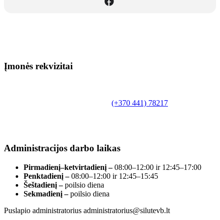
Įmonės rekvizitai
Biudžetinė įstaiga.
Šilutės rajono savivaldybės Fridricho
Bajoraičio viešoji biblioteka
Tilžės g. 10, LT-99172, Šilutė, tel.
(+370 441) 78217
,
el. paštas info@silutevb.lt, www.silutevb.lt
Duomenys kaupiami ir saugomi Juridinių asmenų
registre, įmonės kodas 190700188.
Administracijos darbo laikas
Pirmadienį–ketvirtadienį –
08:00–12:00 ir 12:45–17:00
Penktadienį –
08:00–12:00 ir 12:45–15:45
Šeštadienį –
poilsio diena
Sekmadienį –
poilsio diena
Puslapio administratorius administratorius@silutevb.lt