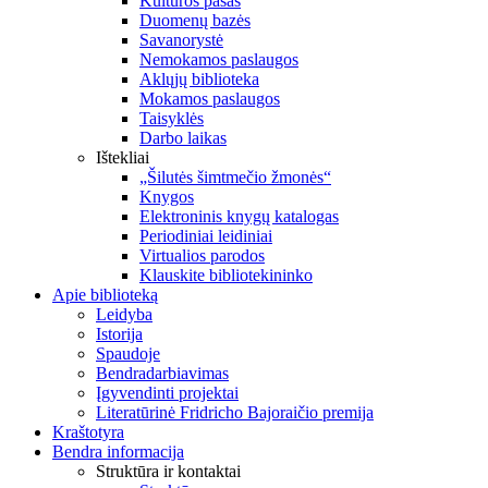
Kultūros pasas
Duomenų bazės
Savanorystė
Nemokamos paslaugos
Aklųjų biblioteka
Mokamos paslaugos
Taisyklės
Darbo laikas
Ištekliai
„Šilutės šimtmečio žmonės“
Knygos
Elektroninis knygų katalogas
Periodiniai leidiniai
Virtualios parodos
Klauskite bibliotekininko
Apie biblioteką
Leidyba
Istorija
Spaudoje
Bendradarbiavimas
Įgyvendinti projektai
Literatūrinė Fridricho Bajoraičio premija
Kraštotyra
Bendra informacija
Struktūra ir kontaktai