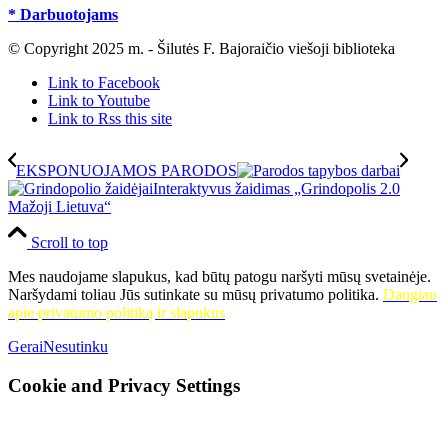
* Darbuotojams
© Copyright 2025 m. - Šilutės F. Bajoraičio viešoji biblioteka
Link to Facebook
Link to Youtube
Link to Rss this site
EKSPONUOJAMOS PARODOS
Interaktyvus žaidimas „Grindopolis 2.0
Mažoji Lietuva“
Scroll to top
Mes naudojame slapukus, kad būtų patogu naršyti mūsų svetainėje.
Naršydami toliau Jūs sutinkate su mūsų privatumo politika.
Daugiau
apie privatumo politiką ir slapukus
Gerai
Nesutinku
Cookie and Privacy Settings