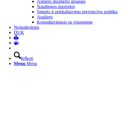
Asmens duomenų apsauga
Naudingos nuorodos
Smurto ir priekabiavimo prevencijos politika
Analizės
Konsultavimasis su visuomene
Neįgaliesiems
DUK
Ieškoti
Menu
Menu