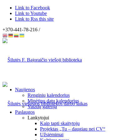
Link to Facebook
Link to Youtube
Link to Rss this site
+370-441-78-216 /
Naujienos
Renginių kalendorius
Minėtinų datų kalendorius
Vaizdų galerija
Paslaugos
Lankytojui
Kaip tapti skaitytoju
Projektas „Tu – daugiau nei CV“
Užsiėmimai