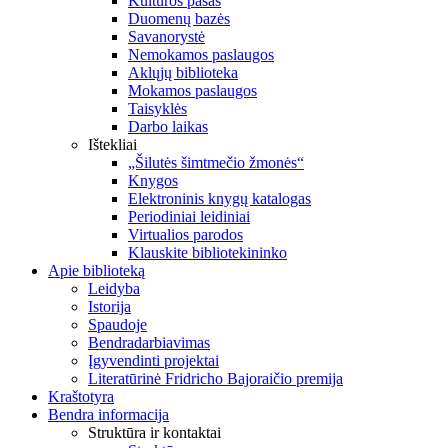
Kultūros pasas
Duomenų bazės
Savanorystė
Nemokamos paslaugos
Aklųjų biblioteka
Mokamos paslaugos
Taisyklės
Darbo laikas
Ištekliai
„Šilutės šimtmečio žmonės“
Knygos
Elektroninis knygų katalogas
Periodiniai leidiniai
Virtualios parodos
Klauskite bibliotekininko
Apie biblioteką
Leidyba
Istorija
Spaudoje
Bendradarbiavimas
Įgyvendinti projektai
Literatūrinė Fridricho Bajoraičio premija
Kraštotyra
Bendra informacija
Struktūra ir kontaktai