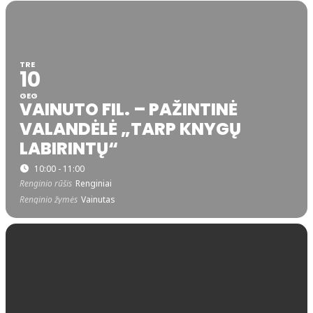
TRE
10
GEG
VAINUTO FIL. – PAŽINTINĖ
VALANDĖLĖ „TARP KNYGŲ
LABIRINTŲ“
10:00 - 11:00
Renginio rūšis
Renginiai
Renginio žymės
Vainutas