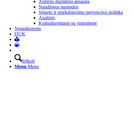
Asmens duomenų apsauga
Naudingos nuorodos
Smurto ir priekabiavimo prevencijos politika
Analizės
Konsultavimasis su visuomene
Neįgaliesiems
DUK
Ieškoti
Menu
Menu