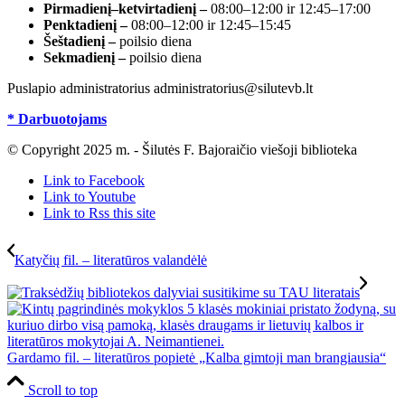
Pirmadienį–ketvirtadienį –
08:00–12:00 ir 12:45–17:00
Penktadienį –
08:00–12:00 ir 12:45–15:45
Šeštadienį –
poilsio diena
Sekmadienį –
poilsio diena
Puslapio administratorius administratorius@silutevb.lt
* Darbuotojams
© Copyright 2025 m. - Šilutės F. Bajoraičio viešoji biblioteka
Link to Facebook
Link to Youtube
Link to Rss this site
Katyčių fil. – literatūros valandėlė
Gardamo fil. – literatūros popietė „Kalba gimtoji man brangiausia“
Scroll to top