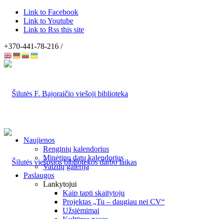
Link to Facebook
Link to Youtube
Link to Rss this site
+370-441-78-216 /
Naujienos
Renginių kalendorius
Minėtinų datų kalendorius
Vaizdų galerija
Paslaugos
Lankytojui
Kaip tapti skaitytoju
Projektas „Tu – daugiau nei CV“
Užsiėmimai