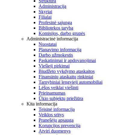
Struktūra
Administracija
Skyriai
Filialai
Profesinė sąjunga
Bibliotekos taryba
Komisijos, darbo grupės
Administracinė informacija
Nuostatai
Planavimo informacija
Darbo užmokestis
Paskatinimai ir apdovanojimai
Viešieji pirkimai
Biudžeto vykdymo ataskaitos
Finansinių ataskaitų rinkiniai
Tarnybiniai lengvieji automobiliai
Lėšos veiklai viešinti
Prieinamumas
Ūkio subjektų priežiūra
Kita informacija
Teisinė informacija
Veiklos sritys
Pranešėjų apsauga
Korupcijos prevencija
Atviri duomenys