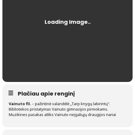
Plačiau apie renginį
Vainuto fil.
– pažintinė valandėlė „Tarp knygų labirintų“.
Bibliotekos pristatymas Vainuto gimnazijos pirmokams.
Muzikines pasakas atliks Vainuto neįgaliųjų draugijos nariai