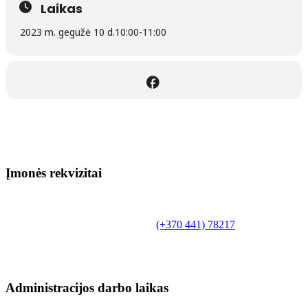
Laikas
2023 m. gegužė 10 d.
10:00
-
11:00
Įmonės rekvizitai
Biudžetinė įstaiga.
Šilutės rajono savivaldybės Fridricho
Bajoraičio viešoji biblioteka
Tilžės g. 10, LT-99172, Šilutė, tel.
(+370 441) 78217
,
el. paštas info@silutevb.lt, www.silutevb.lt
Duomenys kaupiami ir saugomi Juridinių asmenų
registre, įmonės kodas 190700188.
Administracijos darbo laikas