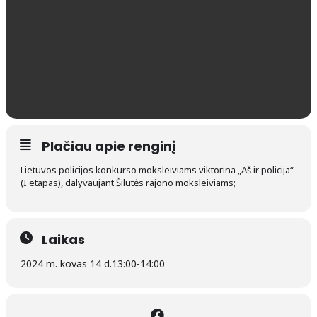
Plačiau apie renginį
Lietuvos policijos konkurso moksleiviams viktorina „Aš ir policija“
(I etapas), dalyvaujant Šilutės rajono moksleiviams;
Laikas
2024 m. kovas 14 d.
13:00
-
14:00