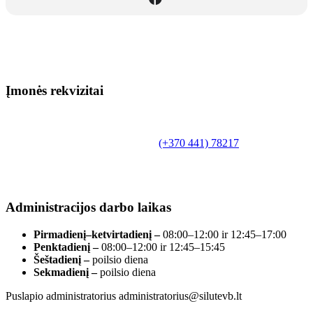
Įmonės rekvizitai
Biudžetinė įstaiga.
Šilutės rajono savivaldybės Fridricho
Bajoraičio viešoji biblioteka
Tilžės g. 10, LT-99172, Šilutė, tel.
(+370 441) 78217
,
el. paštas info@silutevb.lt, www.silutevb.lt
Duomenys kaupiami ir saugomi Juridinių asmenų
registre, įmonės kodas 190700188.
Administracijos darbo laikas
Pirmadienį–ketvirtadienį –
08:00–12:00 ir 12:45–17:00
Penktadienį –
08:00–12:00 ir 12:45–15:45
Šeštadienį –
poilsio diena
Sekmadienį –
poilsio diena
Puslapio administratorius administratorius@silutevb.lt