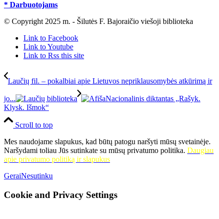
* Darbuotojams
© Copyright 2025 m. - Šilutės F. Bajoraičio viešoji biblioteka
Link to Facebook
Link to Youtube
Link to Rss this site
Laučių fil. – pokalbiai apie Lietuvos nepriklausomybės atkūrimą ir
jo...
Nacionalinis diktantas „Rašyk.
Klysk. Išmok“
Scroll to top
Mes naudojame slapukus, kad būtų patogu naršyti mūsų svetainėje.
Naršydami toliau Jūs sutinkate su mūsų privatumo politika.
Daugiau
apie privatumo politiką ir slapukus
Gerai
Nesutinku
Cookie and Privacy Settings