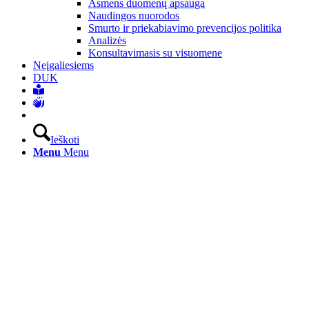
Asmens duomenų apsauga
Naudingos nuorodos
Smurto ir priekabiavimo prevencijos politika
Analizės
Konsultavimasis su visuomene
Neįgaliesiems
DUK
Ieškoti
Menu
Menu