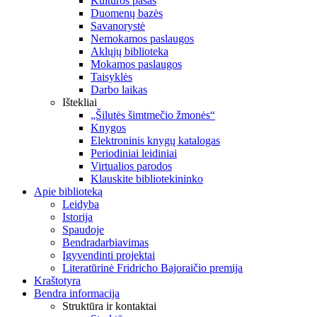
Kultūros pasas
Duomenų bazės
Savanorystė
Nemokamos paslaugos
Aklųjų biblioteka
Mokamos paslaugos
Taisyklės
Darbo laikas
Ištekliai
„Šilutės šimtmečio žmonės“
Knygos
Elektroninis knygų katalogas
Periodiniai leidiniai
Virtualios parodos
Klauskite bibliotekininko
Apie biblioteką
Leidyba
Istorija
Spaudoje
Bendradarbiavimas
Įgyvendinti projektai
Literatūrinė Fridricho Bajoraičio premija
Kraštotyra
Bendra informacija
Struktūra ir kontaktai