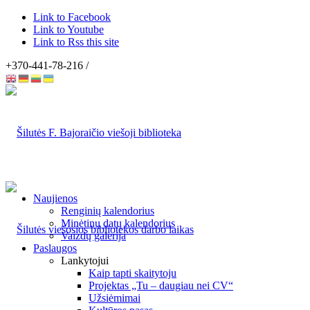
Link to Facebook
Link to Youtube
Link to Rss this site
+370-441-78-216 /
Naujienos
Renginių kalendorius
Minėtinų datų kalendorius
Vaizdų galerija
Paslaugos
Lankytojui
Kaip tapti skaitytoju
Projektas „Tu – daugiau nei CV“
Užsiėmimai