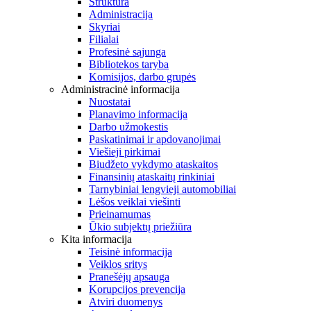
Struktūra
Administracija
Skyriai
Filialai
Profesinė sąjunga
Bibliotekos taryba
Komisijos, darbo grupės
Administracinė informacija
Nuostatai
Planavimo informacija
Darbo užmokestis
Paskatinimai ir apdovanojimai
Viešieji pirkimai
Biudžeto vykdymo ataskaitos
Finansinių ataskaitų rinkiniai
Tarnybiniai lengvieji automobiliai
Lėšos veiklai viešinti
Prieinamumas
Ūkio subjektų priežiūra
Kita informacija
Teisinė informacija
Veiklos sritys
Pranešėjų apsauga
Korupcijos prevencija
Atviri duomenys