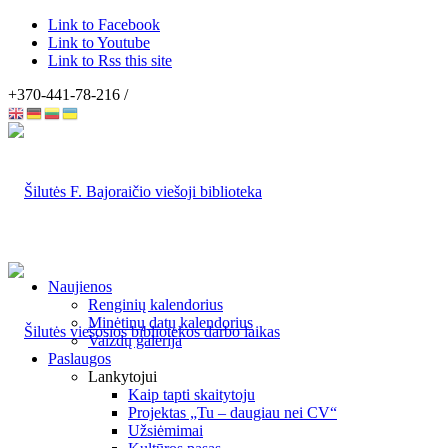
Link to Facebook
Link to Youtube
Link to Rss this site
+370-441-78-216 /
Naujienos
Renginių kalendorius
Minėtinų datų kalendorius
Vaizdų galerija
Paslaugos
Lankytojui
Kaip tapti skaitytoju
Projektas „Tu – daugiau nei CV“
Užsiėmimai