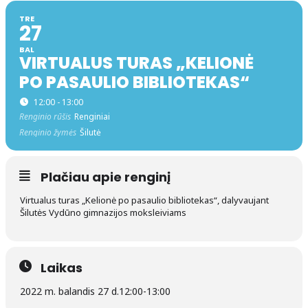
TRE
27
BAL
VIRTUALUS TURAS „KELIONĖ
PO PASAULIO BIBLIOTEKAS“
12:00 - 13:00
Renginio rūšis
Renginiai
Renginio žymės
Šilutė
Plačiau apie renginį
Virtualus turas „Kelionė po pasaulio bibliotekas“, dalyvaujant
Šilutės Vydūno gimnazijos moksleiviams
Laikas
2022 m. balandis 27 d.
12:00
-
13:00