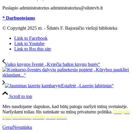
Puslapio administratorius administratorius@silutevb.lt
* Darbuotojams
© Copyright 2025 m. - Šilutės F. Bajoraičio viešoji biblioteka
Link to Facebook
Link to Youtube
Link to Rss this site
Vaikų knygos šventė „Kviečia baltos knygų burės“
Estafetė „Lazerių labirintas“
Scroll to top
Mes naudojame slapukus, kad būtų patogu naršyti mūsų svetainėje.
Naršydami toliau Jūs sutinkate su mūsų privatumo politika.
Daugiau
apie privatumo politiką ir slapukus
Gerai
Nesutinku