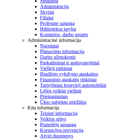
Struktūra
Administracija
Skyriai
Filialai
Profesinė sąjunga
Bibliotekos taryba
Komisijos, darbo grupės
Administracinė informacija
Nuostatai
Planavimo informacija
Darbo užmokestis
Paskatinimai ir apdovanojimai
Viešieji pirkimai
Biudžeto vykdymo ataskaitos
Finansinių ataskaitų rinkiniai
Tarnybiniai lengvieji automobiliai
Lėšos veiklai viešinti
Prieinamumas
Ūkio subjektų priežiūra
Kita informacija
Teisinė informacija
Veiklos sritys
Pranešėjų apsauga
Korupcijos prevencija
Atviri duomenys