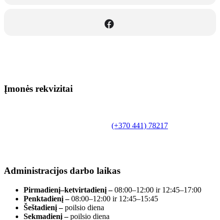
Įmonės rekvizitai
Biudžetinė įstaiga.
Šilutės rajono savivaldybės Fridricho
Bajoraičio viešoji biblioteka
Tilžės g. 10, LT-99172, Šilutė, tel.
(+370 441) 78217
,
el. paštas info@silutevb.lt, www.silutevb.lt
Duomenys kaupiami ir saugomi Juridinių asmenų
registre, įmonės kodas 190700188.
Administracijos darbo laikas
Pirmadienį–ketvirtadienį –
08:00–12:00 ir 12:45–17:00
Penktadienį –
08:00–12:00 ir 12:45–15:45
Šeštadienį –
poilsio diena
Sekmadienį –
poilsio diena