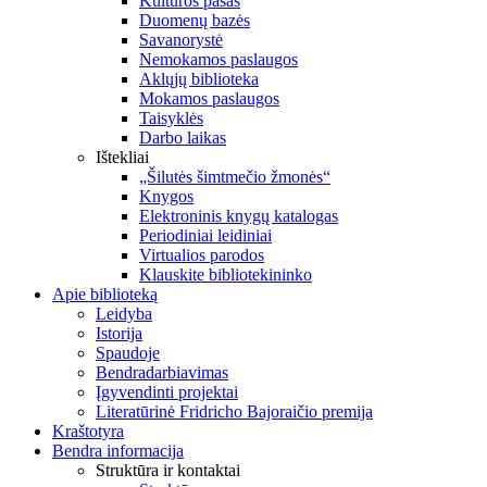
Kultūros pasas
Duomenų bazės
Savanorystė
Nemokamos paslaugos
Aklųjų biblioteka
Mokamos paslaugos
Taisyklės
Darbo laikas
Ištekliai
„Šilutės šimtmečio žmonės“
Knygos
Elektroninis knygų katalogas
Periodiniai leidiniai
Virtualios parodos
Klauskite bibliotekininko
Apie biblioteką
Leidyba
Istorija
Spaudoje
Bendradarbiavimas
Įgyvendinti projektai
Literatūrinė Fridricho Bajoraičio premija
Kraštotyra
Bendra informacija
Struktūra ir kontaktai