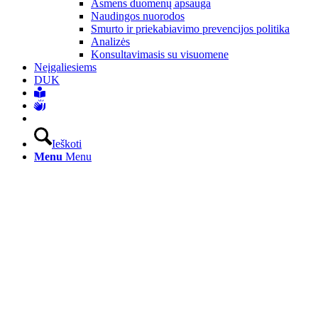
Asmens duomenų apsauga
Naudingos nuorodos
Smurto ir priekabiavimo prevencijos politika
Analizės
Konsultavimasis su visuomene
Neįgaliesiems
DUK
Ieškoti
Menu
Menu