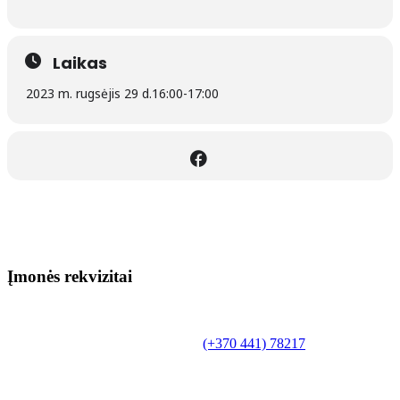
Laikas
2023 m. rugsėjis 29 d.
16:00
-
17:00
Įmonės rekvizitai
Biudžetinė įstaiga.
Šilutės rajono savivaldybės Fridricho
Bajoraičio viešoji biblioteka
Tilžės g. 10, LT-99172, Šilutė, tel.
(+370 441) 78217
,
el. paštas info@silutevb.lt, www.silutevb.lt
Duomenys kaupiami ir saugomi Juridinių asmenų
registre, įmonės kodas 190700188.