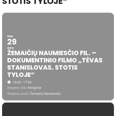
STOTIS TYLOJE“
PEN
29
RGS
ŽEMAIČIŲ NAUMIESČIO FIL. –
DOKUMENTINIO FILMO „TĖVAS
STANISLOVAS. STOTIS
TYLOJE“
16:00 - 17:00
Renginio rūšis
Renginiai
Renginio žymės
Žemaičių Naumiestis