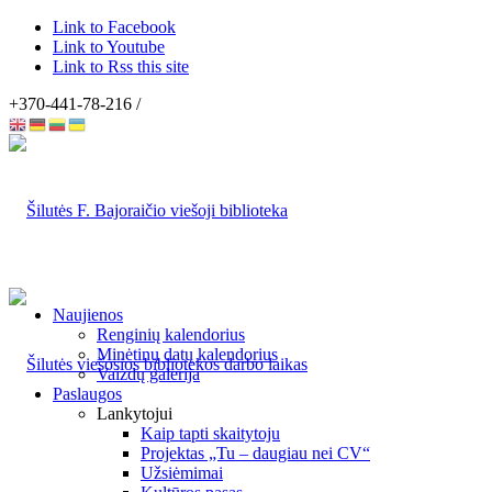
Link to Facebook
Link to Youtube
Link to Rss this site
+370-441-78-216 /
Naujienos
Renginių kalendorius
Minėtinų datų kalendorius
Vaizdų galerija
Paslaugos
Lankytojui
Kaip tapti skaitytoju
Projektas „Tu – daugiau nei CV“
Užsiėmimai