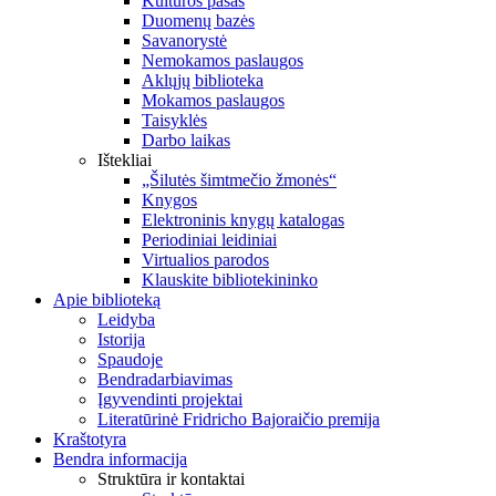
Kultūros pasas
Duomenų bazės
Savanorystė
Nemokamos paslaugos
Aklųjų biblioteka
Mokamos paslaugos
Taisyklės
Darbo laikas
Ištekliai
„Šilutės šimtmečio žmonės“
Knygos
Elektroninis knygų katalogas
Periodiniai leidiniai
Virtualios parodos
Klauskite bibliotekininko
Apie biblioteką
Leidyba
Istorija
Spaudoje
Bendradarbiavimas
Įgyvendinti projektai
Literatūrinė Fridricho Bajoraičio premija
Kraštotyra
Bendra informacija
Struktūra ir kontaktai