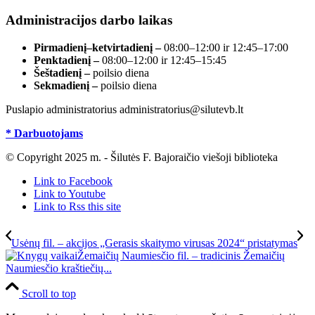
Administracijos darbo laikas
Pirmadienį–ketvirtadienį –
08:00–12:00 ir 12:45–17:00
Penktadienį –
08:00–12:00 ir 12:45–15:45
Šeštadienį –
poilsio diena
Sekmadienį –
poilsio diena
Puslapio administratorius administratorius@silutevb.lt
* Darbuotojams
© Copyright 2025 m. - Šilutės F. Bajoraičio viešoji biblioteka
Link to Facebook
Link to Youtube
Link to Rss this site
Usėnų fil. – akcijos „Gerasis skaitymo virusas 2024“ pristatymas
Žemaičių Naumiesčio fil. – tradicinis Žemaičių
Naumiesčio kraštiečių...
Scroll to top