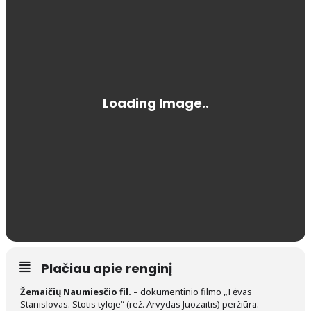
Plačiau apie renginį
Žemaičių Naumiesčio fil.
– dokumentinio filmo „Tėvas
Stanislovas. Stotis tyloje“ (rež. Arvydas Juozaitis) peržiūra.