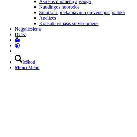
Asmens duomenų apsauga
Naudingos nuorodos
Smurto ir priekabiavimo prevencijos politika
Analizės
Konsultavimasis su visuomene
Neįgaliesiems
DUK
Ieškoti
Menu
Menu