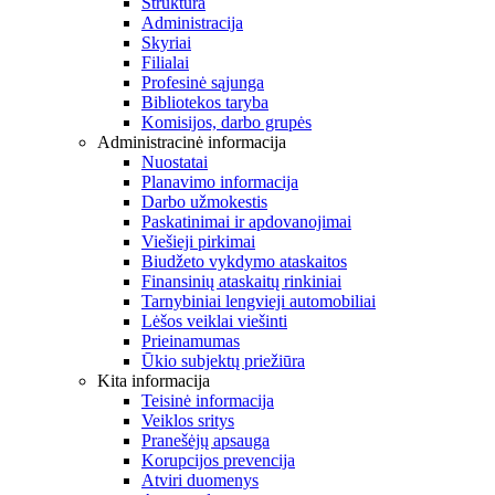
Struktūra
Administracija
Skyriai
Filialai
Profesinė sąjunga
Bibliotekos taryba
Komisijos, darbo grupės
Administracinė informacija
Nuostatai
Planavimo informacija
Darbo užmokestis
Paskatinimai ir apdovanojimai
Viešieji pirkimai
Biudžeto vykdymo ataskaitos
Finansinių ataskaitų rinkiniai
Tarnybiniai lengvieji automobiliai
Lėšos veiklai viešinti
Prieinamumas
Ūkio subjektų priežiūra
Kita informacija
Teisinė informacija
Veiklos sritys
Pranešėjų apsauga
Korupcijos prevencija
Atviri duomenys