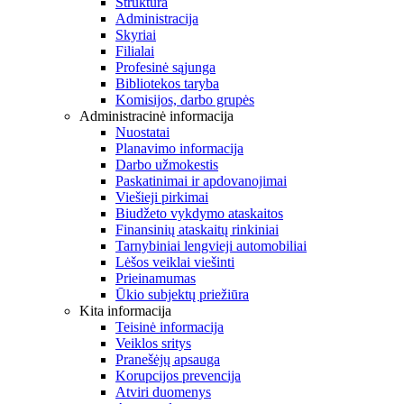
Struktūra
Administracija
Skyriai
Filialai
Profesinė sąjunga
Bibliotekos taryba
Komisijos, darbo grupės
Administracinė informacija
Nuostatai
Planavimo informacija
Darbo užmokestis
Paskatinimai ir apdovanojimai
Viešieji pirkimai
Biudžeto vykdymo ataskaitos
Finansinių ataskaitų rinkiniai
Tarnybiniai lengvieji automobiliai
Lėšos veiklai viešinti
Prieinamumas
Ūkio subjektų priežiūra
Kita informacija
Teisinė informacija
Veiklos sritys
Pranešėjų apsauga
Korupcijos prevencija
Atviri duomenys