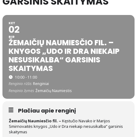
GARSINIS SKAITYMAS
KET
02
BIR
ŽEMAIČIŲ NAUMIESČIO FIL. –
KNYGOS „UDO IR DRA NIEKAIP
NESUSIKALBA“ GARSINIS
SKAITYMAS
10:00 - 11:00
Renginio rūšis
Renginiai
Renginio žymės
Žemaičių Naumiestis
Plačiau apie renginį
Žemaičių Naumiesčio fil. –
Kęstučio Navako ir Marijos
Smirnovaitės knygos „Udo ir Dra niekaip nesusikalba“ garsinis
skaitymas