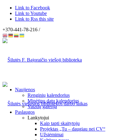
Link to Facebook
Link to Youtube
Link to Rss this site
+370-441-78-216 /
Naujienos
Renginių kalendorius
Minėtinų datų kalendorius
Vaizdų galerija
Paslaugos
Lankytojui
Kaip tapti skaitytoju
Projektas „Tu – daugiau nei CV“
Užsiėmimai