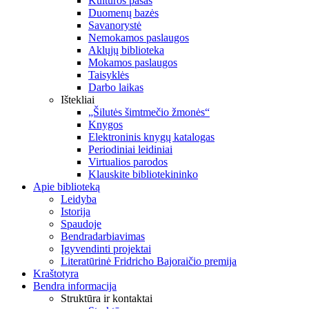
Kultūros pasas
Duomenų bazės
Savanorystė
Nemokamos paslaugos
Aklųjų biblioteka
Mokamos paslaugos
Taisyklės
Darbo laikas
Ištekliai
„Šilutės šimtmečio žmonės“
Knygos
Elektroninis knygų katalogas
Periodiniai leidiniai
Virtualios parodos
Klauskite bibliotekininko
Apie biblioteką
Leidyba
Istorija
Spaudoje
Bendradarbiavimas
Įgyvendinti projektai
Literatūrinė Fridricho Bajoraičio premija
Kraštotyra
Bendra informacija
Struktūra ir kontaktai