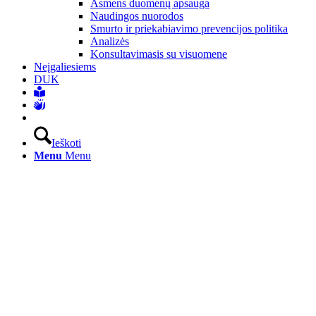
Asmens duomenų apsauga
Naudingos nuorodos
Smurto ir priekabiavimo prevencijos politika
Analizės
Konsultavimasis su visuomene
Neįgaliesiems
DUK
Ieškoti
Menu
Menu