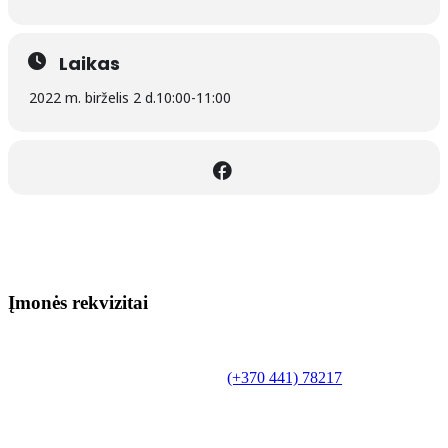
Laikas
2022 m. birželis 2 d.
10:00
-
11:00
Įmonės rekvizitai
Biudžetinė įstaiga.
Šilutės rajono savivaldybės Fridricho
Bajoraičio viešoji biblioteka
Tilžės g. 10, LT-99172, Šilutė, tel.
(+370 441) 78217
,
el. paštas info@silutevb.lt, www.silutevb.lt
Duomenys kaupiami ir saugomi Juridinių asmenų
registre, įmonės kodas 190700188.