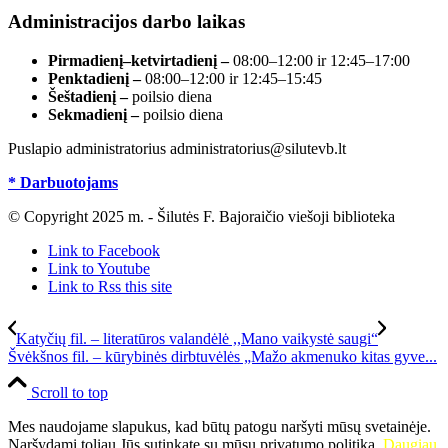
Administracijos darbo laikas
Pirmadienį–ketvirtadienį –
08:00–12:00 ir 12:45–17:00
Penktadienį –
08:00–12:00 ir 12:45–15:45
Šeštadienį –
poilsio diena
Sekmadienį –
poilsio diena
Puslapio administratorius administratorius@silutevb.lt
* Darbuotojams
© Copyright 2025 m. - Šilutės F. Bajoraičio viešoji biblioteka
Link to Facebook
Link to Youtube
Link to Rss this site
Katyčių fil. – literatūros valandėlė ,,Mano vaikystė saugi“
Švėkšnos fil. – kūrybinės dirbtuvėlės „Mažo akmenuko kitas gyve...
Scroll to top
Mes naudojame slapukus, kad būtų patogu naršyti mūsų svetainėje.
Naršydami toliau Jūs sutinkate su mūsų privatumo politika.
Daugiau