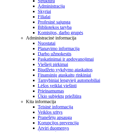
Struktūra
Administracija
Skyriai
Filialai
Profesinė sąjunga
Bibliotekos taryba
Komisijos, darbo grupės
Administracinė informacija
Nuostatai
Planavimo informacija
Darbo užmokestis
Paskatinimai ir apdovanojimai
Viešieji pirkimai
Biudžeto vykdymo ataskaitos
Finansinių ataskaitų rinkiniai
Tarnybiniai lengvieji automobiliai
Lėšos veiklai viešinti
Prieinamumas
Ūkio subjektų priežiūra
Kita informacija
Teisinė informacija
Veiklos sritys
Pranešėjų apsauga
Korupcijos prevencija
Atviri duomenys