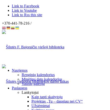
Link to Facebook
Link to Youtube
Link to Rss this site
+370-441-78-216 /
Naujienos
Renginių kalendorius
Minėtinų datų kalendorius
Vaizdų galerija
Paslaugos
Lankytojui
Kaip tapti skaitytoju
Projektas „Tu – daugiau nei CV“
Užsiėmimai