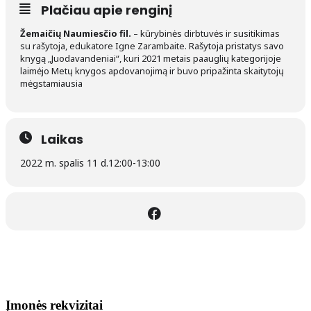
Plačiau apie renginį
Žemaičių Naumiesčio fil.
– kūrybinės dirbtuvės ir susitikimas
su rašytoja, edukatore Igne Zarambaite. Rašytoja pristatys savo
knygą „Juodavandeniai“, kuri 2021 metais paauglių kategorijoje
laimėjo Metų knygos apdovanojimą ir buvo pripažinta skaitytojų
mėgstamiausia
Laikas
2022 m. spalis 11 d.
12:00
-
13:00
Įmonės rekvizitai