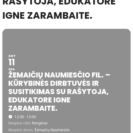
RAŠYTOJA, EDUKATORE
IGNE ZARAMBAITE.
ANT
11
SPA
ŽEMAIČIŲ NAUMIESČIO FIL. –
KŪRYBINĖS DIRBTUVĖS IR
SUSITIKIMAS SU RAŠYTOJA,
EDUKATORE IGNE
ZARAMBAITE.
12:00 - 13:00
Renginio rūšis
Renginiai
Renginio žymės
Žemaičių Naumiestis