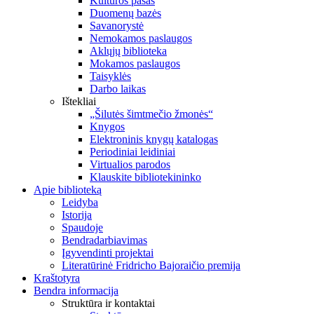
Kultūros pasas
Duomenų bazės
Savanorystė
Nemokamos paslaugos
Aklųjų biblioteka
Mokamos paslaugos
Taisyklės
Darbo laikas
Ištekliai
„Šilutės šimtmečio žmonės“
Knygos
Elektroninis knygų katalogas
Periodiniai leidiniai
Virtualios parodos
Klauskite bibliotekininko
Apie biblioteką
Leidyba
Istorija
Spaudoje
Bendradarbiavimas
Įgyvendinti projektai
Literatūrinė Fridricho Bajoraičio premija
Kraštotyra
Bendra informacija
Struktūra ir kontaktai