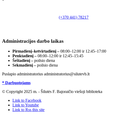
Biudžetinė įstaiga.
Šilutės rajono savivaldybės Fridricho
Bajoraičio viešoji biblioteka
Tilžės g. 10, LT-99172, Šilutė, tel.
(+370 441) 78217
,
el. paštas info@silutevb.lt, www.silutevb.lt
Duomenys kaupiami ir saugomi Juridinių asmenų
registre, įmonės kodas 190700188.
Administracijos darbo laikas
Pirmadienį–ketvirtadienį –
08:00–12:00 ir 12:45–17:00
Penktadienį –
08:00–12:00 ir 12:45–15:45
Šeštadienį –
poilsio diena
Sekmadienį –
poilsio diena
Puslapio administratorius administratorius@silutevb.lt
* Darbuotojams
© Copyright 2025 m. - Šilutės F. Bajoraičio viešoji biblioteka
Link to Facebook
Link to Youtube
Link to Rss this site