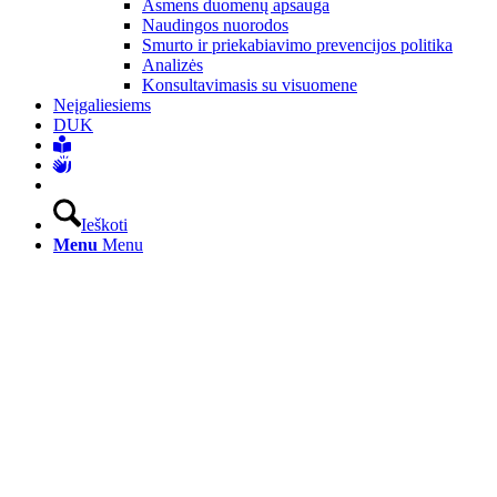
Asmens duomenų apsauga
Naudingos nuorodos
Smurto ir priekabiavimo prevencijos politika
Analizės
Konsultavimasis su visuomene
Neįgaliesiems
DUK
Ieškoti
Menu
Menu