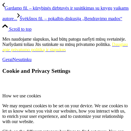
Gardamo fil. – kūrybinės dirbtuvės ir susitikimas su knygų vaikams
autore...
Švėkšnos fil. – pokalbis-diskusija „Bendravimo mados“
Scroll to top
Mes naudojame slapukus, kad būtų patogu naršyti mūsų svetainėje.
Naršydami toliau Jūs sutinkate su mūsų privatumo politika.
Daugiau
apie privatumo politiką ir slapukus
Gerai
Nesutinku
Cookie and Privacy Settings
How we use cookies
We may request cookies to be set on your device. We use cookies to
let us know when you visit our websites, how you interact with us,
to enrich your user experience, and to customize your relationship
with our website.