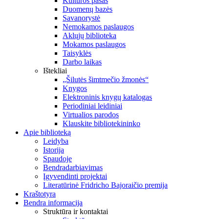
Kultūros pasas
Duomenų bazės
Savanorystė
Nemokamos paslaugos
Aklųjų biblioteka
Mokamos paslaugos
Taisyklės
Darbo laikas
Ištekliai
„Šilutės šimtmečio žmonės“
Knygos
Elektroninis knygų katalogas
Periodiniai leidiniai
Virtualios parodos
Klauskite bibliotekininko
Apie biblioteką
Leidyba
Istorija
Spaudoje
Bendradarbiavimas
Įgyvendinti projektai
Literatūrinė Fridricho Bajoraičio premija
Kraštotyra
Bendra informacija
Struktūra ir kontaktai