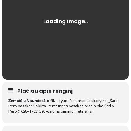
Plačiau apie renginį
Žemaičių Naumiesčio fil. –
rytmečio garsiniai skaitymai „Šarlio
Pero pasakos“. Skirta literatūrinės pasakos pradininko Šarlio
Pero (1628–1703) 395-osioms gimimo metinėms