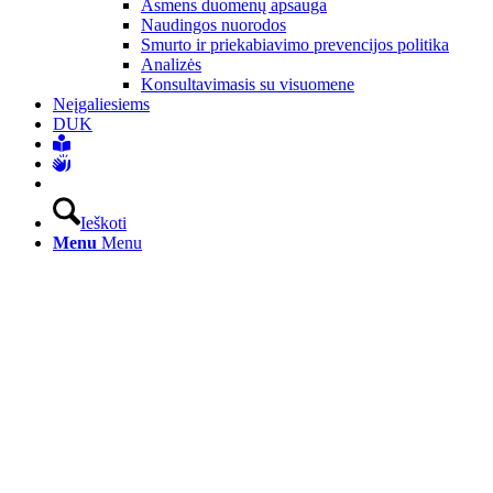
Asmens duomenų apsauga
Naudingos nuorodos
Smurto ir priekabiavimo prevencijos politika
Analizės
Konsultavimasis su visuomene
Neįgaliesiems
DUK
Ieškoti
Menu
Menu