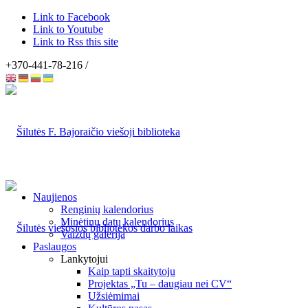
Link to Facebook
Link to Youtube
Link to Rss this site
+370-441-78-216 /
Naujienos
Renginių kalendorius
Minėtinų datų kalendorius
Vaizdų galerija
Paslaugos
Lankytojui
Kaip tapti skaitytoju
Projektas „Tu – daugiau nei CV“
Užsiėmimai