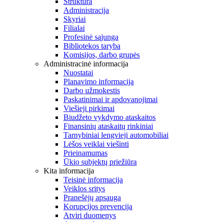
Struktūra
Administracija
Skyriai
Filialai
Profesinė sąjunga
Bibliotekos taryba
Komisijos, darbo grupės
Administracinė informacija
Nuostatai
Planavimo informacija
Darbo užmokestis
Paskatinimai ir apdovanojimai
Viešieji pirkimai
Biudžeto vykdymo ataskaitos
Finansinių ataskaitų rinkiniai
Tarnybiniai lengvieji automobiliai
Lėšos veiklai viešinti
Prieinamumas
Ūkio subjektų priežiūra
Kita informacija
Teisinė informacija
Veiklos sritys
Pranešėjų apsauga
Korupcijos prevencija
Atviri duomenys