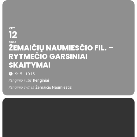
KET
12
SAU
ŽEMAIČIŲ NAUMIESČIO FIL. –
RYTMEČIO GARSINIAI
SKAITYMAI
9:15 - 10:15
Renginio rūšis
Renginiai
Renginio žymės
Žemaičių Naumiestis