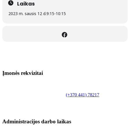
Laikas
2023 m. sausis 12 d.
9:15
-
10:15
Įmonės rekvizitai
Biudžetinė įstaiga.
Šilutės rajono savivaldybės Fridricho
Bajoraičio viešoji biblioteka
Tilžės g. 10, LT-99172, Šilutė, tel.
(+370 441) 78217
,
el. paštas info@silutevb.lt, www.silutevb.lt
Duomenys kaupiami ir saugomi Juridinių asmenų
registre, įmonės kodas 190700188.
Administracijos darbo laikas