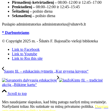
Pirmadienį–ketvirtadienį –
08:00–12:00 ir 12:45–17:00
Penktadienį –
08:00–12:00 ir 12:45–15:45
Šeštadienį –
poilsio diena
Sekmadienį –
poilsio diena
Puslapio administratorius administratorius@silutevb.lt
* Darbuotojams
© Copyright 2025 m. - Šilutės F. Bajoraičio viešoji biblioteka
Link to Facebook
Link to Youtube
Link to Rss this site
Saugų fil. – edukacinis rytmetis „Kur gyvena knygos“
Kintų fil. – tradicinė
akcija „Būkime kartu“
Scroll to top
Mes naudojame slapukus, kad būtų patogu naršyti mūsų svetainėje.
Naršydami toliau Jūs sutinkate su mūsų privatumo politika.
Daugiau
apie privatumo politiką ir slapukus