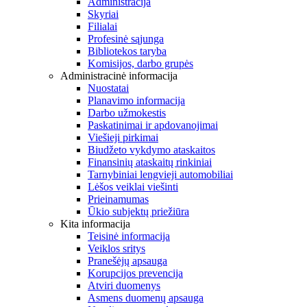
Administracija
Skyriai
Filialai
Profesinė sąjunga
Bibliotekos taryba
Komisijos, darbo grupės
Administracinė informacija
Nuostatai
Planavimo informacija
Darbo užmokestis
Paskatinimai ir apdovanojimai
Viešieji pirkimai
Biudžeto vykdymo ataskaitos
Finansinių ataskaitų rinkiniai
Tarnybiniai lengvieji automobiliai
Lėšos veiklai viešinti
Prieinamumas
Ūkio subjektų priežiūra
Kita informacija
Teisinė informacija
Veiklos sritys
Pranešėjų apsauga
Korupcijos prevencija
Atviri duomenys
Asmens duomenų apsauga