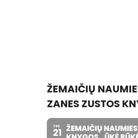
ŽEMAIČIŲ NAUMIES
ZANES ZUSTOS KN
ŽEMAIČIŲ NAUMIESČ
TRE
21
KNYGOS „ŪKĖ PŪK