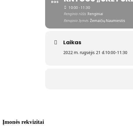
RGS
10:00 - 11:30
Renginio rūšis
Renginiai
Renginio žymės
Žemaičių Naumiestis
Laikas
2022 m. rugsėjis 21 d.
10:00
-
11:30
Įmonės rekvizitai