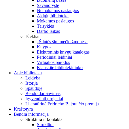
Duomenų bazės
Savanorystė
Nemokamos paslaugos
Aklųjų biblioteka
Mokamos paslaugos
Taisyklės
Darbo laikas
Ištekliai
„Šilutės šimtmečio žmonės“
Knygos
Elektroninis knygų katalogas
Periodiniai leidiniai
Virtualios parodos
Klauskite bibliotekininko
Apie biblioteką
Leidyba
Istorija
Spaudoje
Bendradarbiavimas
Įgyvendinti projektai
Literatūrinė Fridricho Bajoraičio premija
Kraštotyra
Bendra informacija
Struktūra ir kontaktai
Struktūra