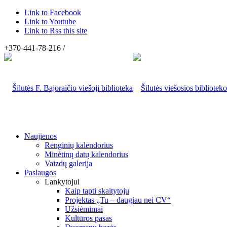
Link to Facebook
Link to Youtube
Link to Rss this site
+370-441-78-216 /
Naujienos
Renginių kalendorius
Minėtinų datų kalendorius
Vaizdų galerija
Paslaugos
Lankytojui
Kaip tapti skaitytoju
Projektas „Tu – daugiau nei CV“
Užsiėmimai
Kultūros pasas