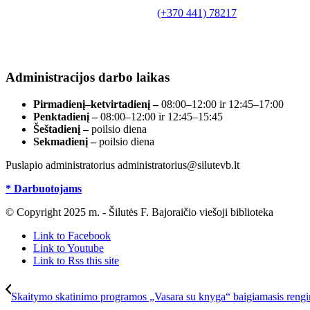
Biudžetinė įstaiga.
Šilutės rajono savivaldybės Fridricho Bajoraičio
Tilžės g. 10, LT-99172, Šilutė, tel.
(+370 441) 78217
,
el. paštas info@silutevb.lt, www.silutevb.lt
Duomenys kaupiami ir saugomi Juridinių asmenų
registre, įmonės kodas 190700188.
Administracijos darbo laikas
Pirmadienį–ketvirtadienį –
08:00–12:00 ir 12:45–17:00
Penktadienį –
08:00–12:00 ir 12:45–15:45
Šeštadienį –
poilsio diena
Sekmadienį –
poilsio diena
Puslapio administratorius administratorius@silutevb.lt
* Darbuotojams
© Copyright 2025 m. - Šilutės F. Bajoraičio viešoji biblioteka
Link to Facebook
Link to Youtube
Link to Rss this site
Skaitymo skatinimo programos „Vasara su knyga“ baigiamasis rengi