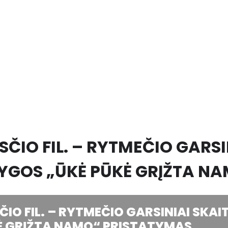
ČIO FIL. – RYTMEČIO GARSI
YGOS „ŪKĖ PŪKĖ GRĮŽTA N
IO FIL. – RYTMEČIO GARSINIAI SKA
Ė GRĮŽTA NAMO“ PRISTATYMAS