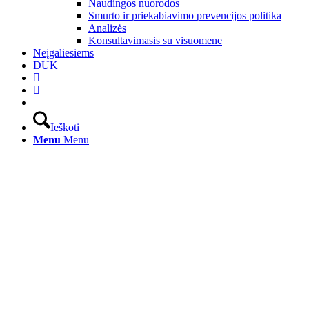
Naudingos nuorodos
Smurto ir priekabiavimo prevencijos politika
Analizės
Konsultavimasis su visuomene
Neįgaliesiems
DUK
Ieškoti
Menu
Menu