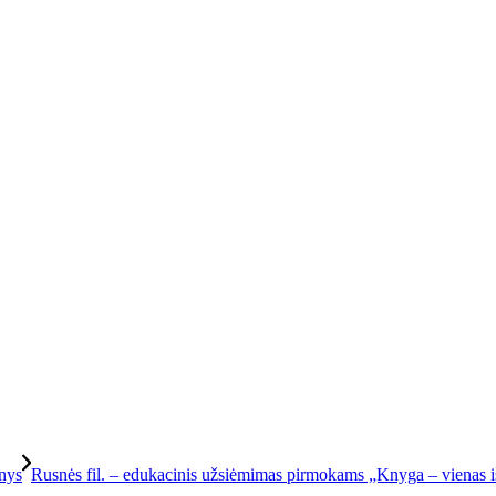
 viešoji biblioteka
nys
Rusnės fil. – edukacinis užsiėmimas pirmokams „Knyga – vienas iš