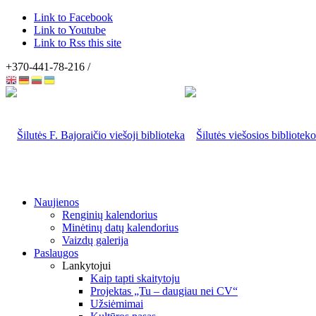
Link to Facebook
Link to Youtube
Link to Rss this site
+370-441-78-216 /
Naujienos
Renginių kalendorius
Minėtinų datų kalendorius
Vaizdų galerija
Paslaugos
Lankytojui
Kaip tapti skaitytoju
Projektas „Tu – daugiau nei CV“
Užsiėmimai