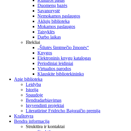
Kultūros pasas
Duomenų bazės
Savanorystė
Nemokamos paslaugos
Aklųjų biblioteka
Mokamos paslaugos
Taisyklės
Darbo laikas
Ištekliai
„Šilutės šimtmečio žmonės“
Knygos
Elektroninis knygų katalogas
Periodiniai leidiniai
Virtualios parodos
Klauskite bibliotekininko
Apie biblioteką
Leidyba
Istorija
Spaudoje
Bendradarbiavimas
Įgyvendinti projektai
Literatūrinė Fridricho Bajoraičio premija
Kraštotyra
Bendra informacija
Struktūra ir kontaktai