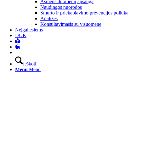
Asmens duomenų apsauga
Naudingos nuorodos
Smurto ir priekabiavimo prevencijos politika
Analizės
Konsultavimasis su visuomene
Neįgaliesiems
DUK
Ieškoti
Menu
Menu