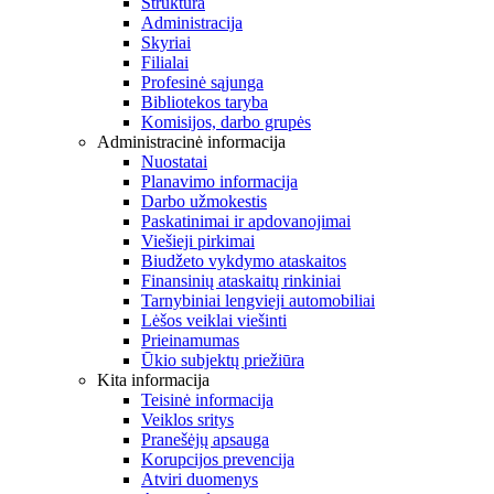
Struktūra
Administracija
Skyriai
Filialai
Profesinė sąjunga
Bibliotekos taryba
Komisijos, darbo grupės
Administracinė informacija
Nuostatai
Planavimo informacija
Darbo užmokestis
Paskatinimai ir apdovanojimai
Viešieji pirkimai
Biudžeto vykdymo ataskaitos
Finansinių ataskaitų rinkiniai
Tarnybiniai lengvieji automobiliai
Lėšos veiklai viešinti
Prieinamumas
Ūkio subjektų priežiūra
Kita informacija
Teisinė informacija
Veiklos sritys
Pranešėjų apsauga
Korupcijos prevencija
Atviri duomenys