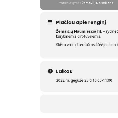
Renginio žymės
Žemaičių Naumiestis
Plačiau apie renginį
Žemaičių Naumiesčio fil. –
rytmeč
kūrybinėmis dirbtuvėlėmis.
Skirta vaikų literatūros kūrėjo, kino
Laikas
2022 m. gegužė 25 d.
10:00
-
11:00