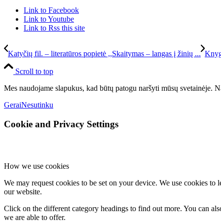
Link to Facebook
Link to Youtube
Link to Rss this site
Katyčių fil. – literatūros popietė ,,Skaitymas – langas į žinių ...
Knyg
Scroll to top
Mes naudojame slapukus, kad būtų patogu naršyti mūsų svetainėje. Na
Gerai
Nesutinku
Cookie and Privacy Settings
How we use cookies
We may request cookies to be set on your device. We use cookies to le
our website.
Click on the different category headings to find out more. You can a
we are able to offer.