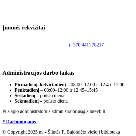
Įmonės rekvizitai
Biudžetinė įstaiga.
Šilutės rajono savivaldybės Fridricho Bajoraičio
Tilžės g. 10, LT-99172, Šilutė, tel.
(+370 441) 78217
,
el. paštas info@silutevb.lt, www.silutevb.lt
Duomenys kaupiami ir saugomi Juridinių asmenų
registre, įmonės kodas 190700188.
Administracijos darbo laikas
Pirmadienį–ketvirtadienį –
08:00–12:00 ir 12:45–17:00
Penktadienį –
08:00–12:00 ir 12:45–15:45
Šeštadienį –
poilsio diena
Sekmadienį –
poilsio diena
Puslapio administratorius administratorius@silutevb.lt
* Darbuotojams
© Copyright 2025 m. - Šilutės F. Bajoraičio viešoji biblioteka