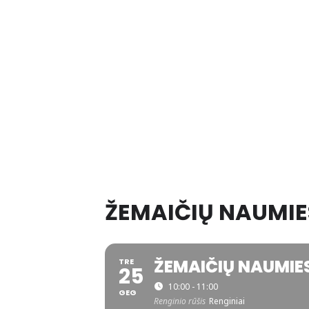
ŽEMAIČIŲ NAUMIES
ŽEMAIČIŲ NAUMIES
TRE
25
10:00 - 11:00
GEG
Renginio rūšis
Renginiai