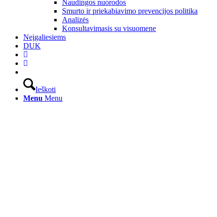
Naudingos nuorodos
Smurto ir priekabiavimo prevencijos politika
Analizės
Konsultavimasis su visuomene
Neįgaliesiems
DUK
Ieškoti
Menu
Menu