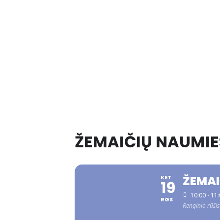
ŽEMAIČIŲ NAUMIES
ŽEMAI
KET
19
10:00 - 11
RGS
Renginio rūšis