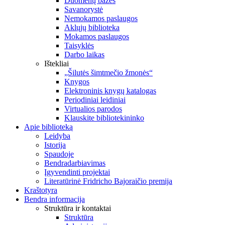
Duomenų bazės
Savanorystė
Nemokamos paslaugos
Aklųjų biblioteka
Mokamos paslaugos
Taisyklės
Darbo laikas
Ištekliai
„Šilutės šimtmečio žmonės“
Knygos
Elektroninis knygų katalogas
Periodiniai leidiniai
Virtualios parodos
Klauskite bibliotekininko
Apie biblioteką
Leidyba
Istorija
Spaudoje
Bendradarbiavimas
Įgyvendinti projektai
Literatūrinė Fridricho Bajoraičio premija
Kraštotyra
Bendra informacija
Struktūra ir kontaktai
Struktūra