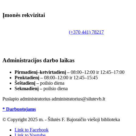
Įmonės rekvizitai
Biudžetinė įstaiga.
Šilutės rajono savivaldybės Fridricho Bajoraičio
Tilžės g. 10, LT-99172, Šilutė, tel.
(+370 441) 78217
,
el. paštas info@silutevb.lt, www.silutevb.lt
Duomenys kaupiami ir saugomi Juridinių asmenų
registre, įmonės kodas 190700188.
Administracijos darbo laikas
Pirmadienį–ketvirtadienį –
08:00–12:00 ir 12:45–17:00
Penktadienį –
08:00–12:00 ir 12:45–15:45
Šeštadienį –
poilsio diena
Sekmadienį –
poilsio diena
Puslapio administratorius administratorius@silutevb.lt
* Darbuotojams
© Copyright 2025 m. - Šilutės F. Bajoraičio viešoji biblioteka
Link to Facebook
Link to Youtube