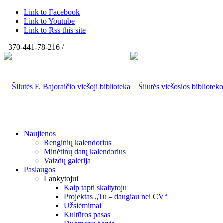
Link to Facebook
Link to Youtube
Link to Rss this site
+370-441-78-216 /
Naujienos
Renginių kalendorius
Minėtinų datų kalendorius
Vaizdų galerija
Paslaugos
Lankytojui
Kaip tapti skaitytoju
Projektas „Tu – daugiau nei CV“
Užsiėmimai
Kultūros pasas