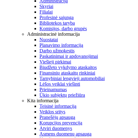
Administracija
Skyriai
Filialai
Profesinė sąjunga
Bibliotekos taryba
Komisijos, darbo grupės
Administracinė informacija
Nuostatai
Planavimo informacija
Darbo užmokestis
Paskatinimai ir apdovanojimai
Viešieji pirkimai
Biudžeto vykdymo ataskaitos
Finansinių ataskaitų rinkiniai
Tarnybiniai lengvieji automobiliai
Lėšos veiklai viešinti
Prieinamumas
Ūkio subjektų priežiūra
Kita informacija
Teisinė informacija
Veiklos sritys
Pranešėjų apsauga
Korupcijos prevencija
Atviri duomenys
Asmens duomenų apsauga