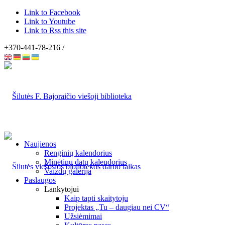
Link to Facebook
Link to Youtube
Link to Rss this site
+370-441-78-216 /
Naujienos
Renginių kalendorius
Minėtinų datų kalendorius
Vaizdų galerija
Paslaugos
Lankytojui
Kaip tapti skaitytoju
Projektas „Tu – daugiau nei CV“
Užsiėmimai