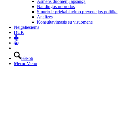
Asmens duomenų apsauga
Naudingos nuorodos
Smurto ir priekabiavimo prevencijos politika
Analizės
Konsultavimasis su visuomene
Neįgaliesiems
DUK
Ieškoti
Menu
Menu