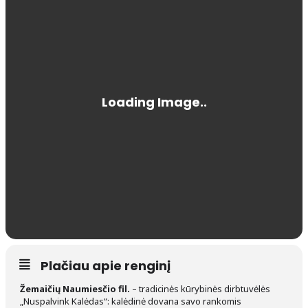
Plačiau apie renginį
Žemaičių Naumiesčio fil.
– tradicinės kūrybinės dirbtuvėlės
„Nuspalvink Kalėdas“: kalėdinė dovana savo rankomis