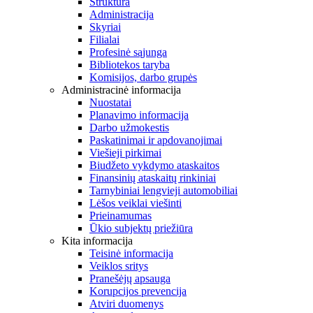
Struktūra
Administracija
Skyriai
Filialai
Profesinė sąjunga
Bibliotekos taryba
Komisijos, darbo grupės
Administracinė informacija
Nuostatai
Planavimo informacija
Darbo užmokestis
Paskatinimai ir apdovanojimai
Viešieji pirkimai
Biudžeto vykdymo ataskaitos
Finansinių ataskaitų rinkiniai
Tarnybiniai lengvieji automobiliai
Lėšos veiklai viešinti
Prieinamumas
Ūkio subjektų priežiūra
Kita informacija
Teisinė informacija
Veiklos sritys
Pranešėjų apsauga
Korupcijos prevencija
Atviri duomenys