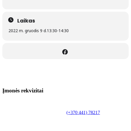
Laikas
2022 m. gruodis 9 d.
13:30
-
14:30
Įmonės rekvizitai
Biudžetinė įstaiga.
Šilutės rajono savivaldybės Fridricho
Bajoraičio viešoji biblioteka
Tilžės g. 10, LT-99172, Šilutė, tel.
(+370 441) 78217
,
el. paštas info@silutevb.lt, www.silutevb.lt
Duomenys kaupiami ir saugomi Juridinių asmenų
registre, įmonės kodas 190700188.