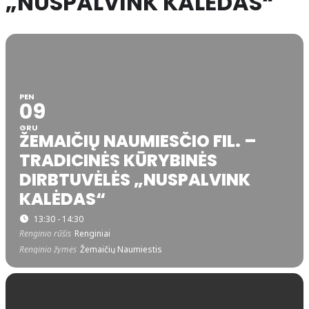
„NUSPALVINK KALĖDAS“
PEN
09
GRU
ŽEMAIČIŲ NAUMIESČIO FIL. –
TRADICINĖS KŪRYBINĖS
DIRBTUVĖLĖS „NUSPALVINK
KALĖDAS“
13:30 - 14:30
Renginio rūšis
Renginiai
Renginio žymės
Žemaičių Naumiestis