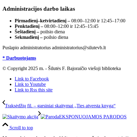
Administracijos darbo laikas
Pirmadienį–ketvirtadienį –
08:00–12:00 ir 12:45–17:00
Penktadienį –
08:00–12:00 ir 12:45–15:45
Šeštadienį –
poilsio diena
Sekmadienį –
poilsio diena
Puslapio administratorius administratorius@silutevb.lt
* Darbuotojams
© Copyright 2025 m. - Šilutės F. Bajoraičio viešoji biblioteka
Link to Facebook
Link to Youtube
Link to Rss this site
Traksėdžių fil. – garsiniai skaitymai „Ties atversta knyga“
EKSPONUOJAMOS PARODOS
Scroll to top