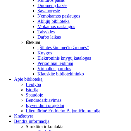
Kultūros pasas
Duomenų bazės
Savanorystė
Nemokamos paslaugos
Aklųjų biblioteka
Mokamos paslaugos
Taisyklės
Darbo laikas
Ištekliai
„Šilutės šimtmečio žmonės“
Knygos
Elektroninis knygų katalogas
Periodiniai leidiniai
Virtualios parodos
Klauskite bibliotekininko
Apie biblioteką
Leidyba
Istorija
Spaudoje
Bendradarbiavimas
Įgyvendinti projektai
Literatūrinė Fridricho Bajoraičio premija
Kraštotyra
Bendra informacija
Struktūra ir kontaktai