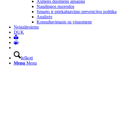
Asmens duomenų apsauga
Naudingos nuorodos
Smurto ir priekabiavimo prevencijos politika
Analizės
Konsultavimasis su visuomene
Neįgaliesiems
DUK
Ieškoti
Menu
Menu