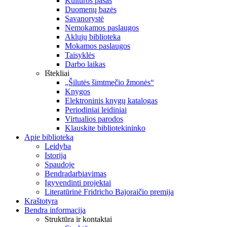
Kultūros pasas
Duomenų bazės
Savanorystė
Nemokamos paslaugos
Aklųjų biblioteka
Mokamos paslaugos
Taisyklės
Darbo laikas
Ištekliai
„Šilutės šimtmečio žmonės“
Knygos
Elektroninis knygų katalogas
Periodiniai leidiniai
Virtualios parodos
Klauskite bibliotekininko
Apie biblioteką
Leidyba
Istorija
Spaudoje
Bendradarbiavimas
Įgyvendinti projektai
Literatūrinė Fridricho Bajoraičio premija
Kraštotyra
Bendra informacija
Struktūra ir kontaktai