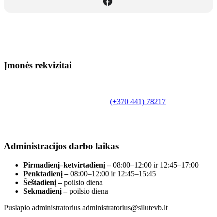
Įmonės rekvizitai
Biudžetinė įstaiga.
Šilutės rajono savivaldybės Fridricho
Bajoraičio viešoji biblioteka
Tilžės g. 10, LT-99172, Šilutė, tel.
(+370 441) 78217
,
el. paštas info@silutevb.lt, www.silutevb.lt
Duomenys kaupiami ir saugomi Juridinių asmenų
registre, įmonės kodas 190700188.
Administracijos darbo laikas
Pirmadienį–ketvirtadienį –
08:00–12:00 ir 12:45–17:00
Penktadienį –
08:00–12:00 ir 12:45–15:45
Šeštadienį –
poilsio diena
Sekmadienį –
poilsio diena
Puslapio administratorius administratorius@silutevb.lt