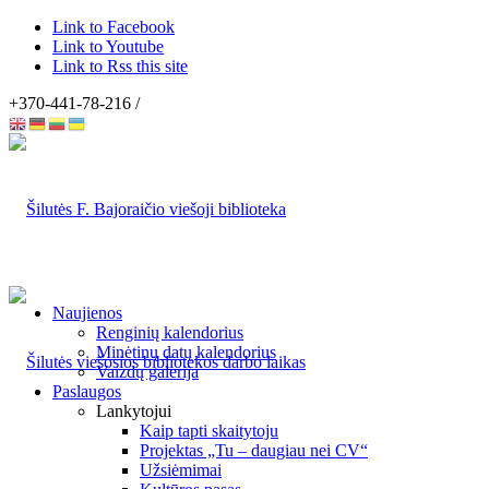
Link to Facebook
Link to Youtube
Link to Rss this site
+370-441-78-216 /
Naujienos
Renginių kalendorius
Minėtinų datų kalendorius
Vaizdų galerija
Paslaugos
Lankytojui
Kaip tapti skaitytoju
Projektas „Tu – daugiau nei CV“
Užsiėmimai