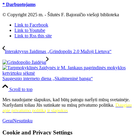
* Darbuotojams
© Copyright 2025 m. - Šilutės F. Bajoraičio viešoji biblioteka
Link to Facebook
Link to Youtube
Link to Rss this site
Interaktyvus žaidimas „Grindopolis 2.0 Mažoji Lietuva“
Saugesnio interneto diena „Skaitmeninė banga“
Scroll to top
Mes naudojame slapukus, kad būtų patogu naršyti mūsų svetainėje.
Naršydami toliau Jūs sutinkate su mūsų privatumo politika.
Daugiau
apie privatumo politiką ir slapukus
Gerai
Nesutinku
Cookie and Privacy Settings