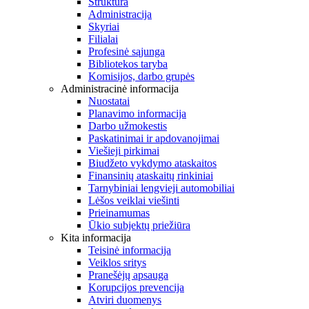
Struktūra
Administracija
Skyriai
Filialai
Profesinė sąjunga
Bibliotekos taryba
Komisijos, darbo grupės
Administracinė informacija
Nuostatai
Planavimo informacija
Darbo užmokestis
Paskatinimai ir apdovanojimai
Viešieji pirkimai
Biudžeto vykdymo ataskaitos
Finansinių ataskaitų rinkiniai
Tarnybiniai lengvieji automobiliai
Lėšos veiklai viešinti
Prieinamumas
Ūkio subjektų priežiūra
Kita informacija
Teisinė informacija
Veiklos sritys
Pranešėjų apsauga
Korupcijos prevencija
Atviri duomenys