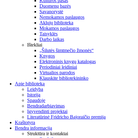
Kultūros pasas
Duomenų bazės
Savanorystė
Nemokamos paslaugos
Aklųjų biblioteka
Mokamos paslaugos
Taisyklės
Darbo laikas
Ištekliai
„Šilutės šimtmečio žmonės“
Knygos
Elektroninis knygų katalogas
Periodiniai leidiniai
Virtualios parodos
Klauskite bibliotekininko
Apie biblioteką
Leidyba
Istorija
Spaudoje
Bendradarbiavimas
Įgyvendinti projektai
Literatūrinė Fridricho Bajoraičio premija
Kraštotyra
Bendra informacija
Struktūra ir kontaktai