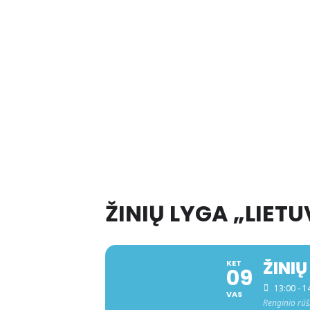
ŽINIŲ LYGA „LIET
ŽINI
KET
09
13:00 - 1
VAS
Renginio rūš