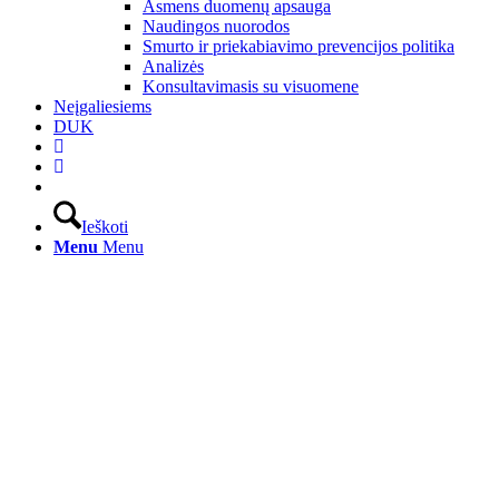
Asmens duomenų apsauga
Naudingos nuorodos
Smurto ir priekabiavimo prevencijos politika
Analizės
Konsultavimasis su visuomene
Neįgaliesiems
DUK
Ieškoti
Menu
Menu