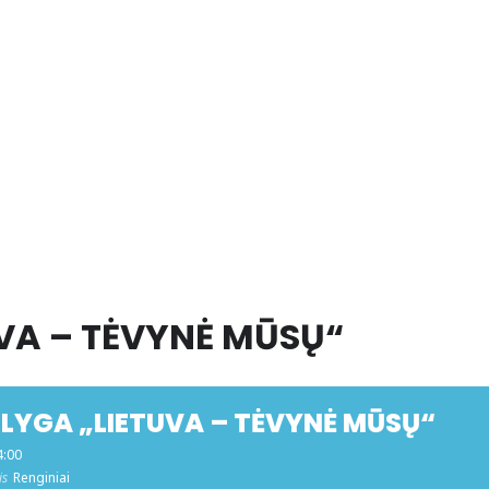
UVA – TĖVYNĖ MŪSŲ“
Ų LYGA „LIETUVA – TĖVYNĖ MŪSŲ“
4:00
is
Renginiai