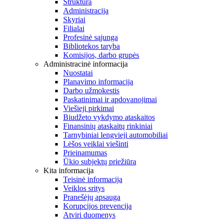
Struktūra
Administracija
Skyriai
Filialai
Profesinė sąjunga
Bibliotekos taryba
Komisijos, darbo grupės
Administracinė informacija
Nuostatai
Planavimo informacija
Darbo užmokestis
Paskatinimai ir apdovanojimai
Viešieji pirkimai
Biudžeto vykdymo ataskaitos
Finansinių ataskaitų rinkiniai
Tarnybiniai lengvieji automobiliai
Lėšos veiklai viešinti
Prieinamumas
Ūkio subjektų priežiūra
Kita informacija
Teisinė informacija
Veiklos sritys
Pranešėjų apsauga
Korupcijos prevencija
Atviri duomenys