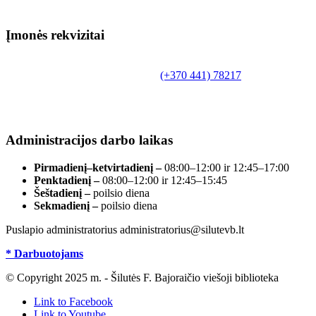
Įmonės rekvizitai
Biudžetinė įstaiga.
Šilutės rajono savivaldybės Fridricho Bajoraičio
Tilžės g. 10, LT-99172, Šilutė, tel.
(+370 441) 78217
,
el. paštas info@silutevb.lt, www.silutevb.lt
Duomenys kaupiami ir saugomi Juridinių asmenų
registre, įmonės kodas 190700188.
Administracijos darbo laikas
Pirmadienį–ketvirtadienį –
08:00–12:00 ir 12:45–17:00
Penktadienį –
08:00–12:00 ir 12:45–15:45
Šeštadienį –
poilsio diena
Sekmadienį –
poilsio diena
Puslapio administratorius administratorius@silutevb.lt
* Darbuotojams
© Copyright 2025 m. - Šilutės F. Bajoraičio viešoji biblioteka
Link to Facebook
Link to Youtube