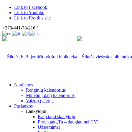
Link to Facebook
Link to Youtube
Link to Rss this site
+370-441-78-216 /
Naujienos
Renginių kalendorius
Minėtinų datų kalendorius
Vaizdų galerija
Paslaugos
Lankytojui
Kaip tapti skaitytoju
Projektas „Tu – daugiau nei CV“
Užsiėmimai