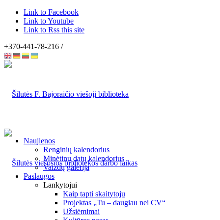
Link to Facebook
Link to Youtube
Link to Rss this site
+370-441-78-216 /
Naujienos
Renginių kalendorius
Minėtinų datų kalendorius
Vaizdų galerija
Paslaugos
Lankytojui
Kaip tapti skaitytoju
Projektas „Tu – daugiau nei CV“
Užsiėmimai