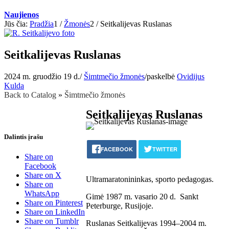
Naujienos
Jūs čia:
Pradžia
1
/
Žmonės
2
/
Seitkalijevas Ruslanas
Seitkalijevas Ruslanas
2024 m. gruodžio 19 d.
/
Šimtmečio žmonės
/
paskelbė
Ovidijus
Kulda
Back to Catalog
Šimtmečio žmonės
Seitkalijevas Ruslanas
Dalintis įrašu
FACEBOOK
TWITTER
Share on
Facebook
Share on X
Ultramaratonininkas, sporto pedagogas.
Share on
WhatsApp
Gimė 1987 m. vasario 20 d. Sankt
Share on Pinterest
Peterburge, Rusijoje.
Share on LinkedIn
Share on Tumblr
Ruslanas Seitkalijevas 1994–2004 m.