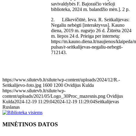
savivaldybės F. Bajoraičio viešoji
biblioteka, 2024 m. balandžio mėn.]. 2 p.
2. Liškevičiūtė, Ieva. R. Seitkalijevas:
Negaliu nebėgti [interaktyvus]. Kauno
diena, 2019 m. rugsėjo 26 d. Žiūrėta 2024
m. liepos 24 d. Prieiga per internetą:
https://m.kauno.diena.lt/naujienos/klaipeda/
pulsas/r-seitkalijevas-negaliu-nebegti-
712143.
https://www.silutevb.lt/silute/wp-content/uploads/2024/12/R.-
Seitkalijevo-foto.jpg
1600
1200
Ovidijus Kulda
https://www.silutevb.lt/silute/wp-
content/uploads/2021/05/Logo_30Proc_mazesnis.png
Ovidijus
Kulda
2024-12-19 11:29:04
2024-12-19 11:29:04
Seitkalijevas
Ruslanas
MINĖTINOS DATOS