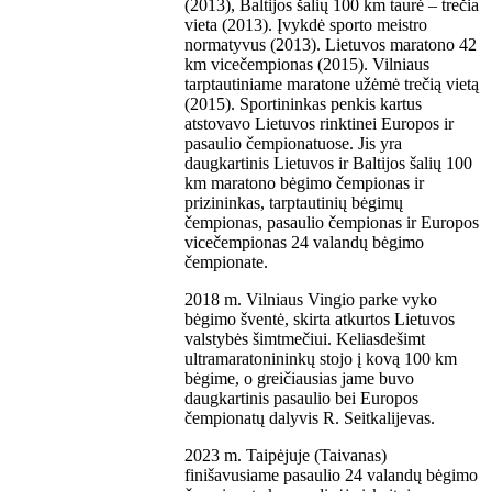
(2013), Baltijos šalių 100 km taurė – trečia
vieta (2013). Įvykdė sporto meistro
normatyvus (2013). Lietuvos maratono 42
km vicečempionas (2015). Vilniaus
tarptautiniame maratone užėmė trečią vietą
(2015). Sportininkas penkis kartus
atstovavo Lietuvos rinktinei Europos ir
pasaulio čempionatuose. Jis yra
daugkartinis Lietuvos ir Baltijos šalių 100
km maratono bėgimo čempionas ir
prizininkas, tarptautinių bėgimų
čempionas, pasaulio čempionas ir Europos
vicečempionas 24 valandų bėgimo
čempionate.
2018 m. Vilniaus Vingio parke vyko
bėgimo šventė, skirta atkurtos Lietuvos
valstybės šimtmečiui. Keliasdešimt
ultramaratonininkų stojo į kovą 100 km
bėgime, o greičiausias jame buvo
daugkartinis pasaulio bei Europos
čempionatų dalyvis R. Seitkalijevas.
2023 m. Taipėjuje (Taivanas)
finišavusiame pasaulio 24 valandų bėgimo