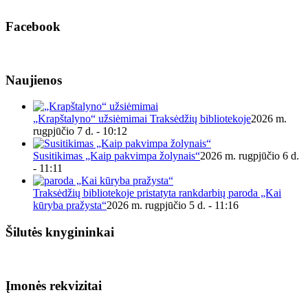
Facebook
Naujienos
„Krapštalyno“ užsiėmimai Traksėdžių bibliotekoje
2026 m.
rugpjūčio 7 d. - 10:12
Susitikimas „Kaip pakvimpa žolynais“
2026 m. rugpjūčio 6 d.
- 11:11
Traksėdžių bibliotekoje pristatyta rankdarbių paroda „Kai
kūryba pražysta“
2026 m. rugpjūčio 5 d. - 11:16
Šilutės knygininkai
Įmonės rekvizitai