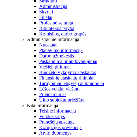
Struktūra
Administracija
Skyriai
Filialai
Profesinė sąjunga
Bibliotekos taryba
Komisijos, darbo grupės
Administracinė informacija
Nuostatai
Planavimo informacija
Darbo užmokestis
Paskatinimai ir apdovanojimai
Viešieji pirkimai
Biudžeto vykdymo ataskaitos
Finansinių ataskaitų rinkiniai
Tarnybiniai lengvieji automobiliai
Lėšos veiklai viešinti
Prieinamumas
Ūkio subjektų priežiūra
Kita informacija
Teisinė informacija
Veiklos sritys
Pranešėjų apsauga
Korupcijos prevencija
Atviri duomenys