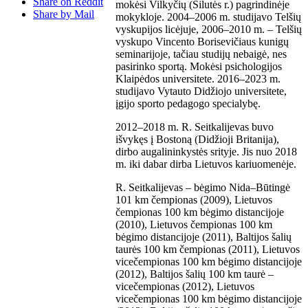
Share on Reddit
mokėsi Vilkyčių (Šilutės r.) pagrindinėje
Share by Mail
mokykloje. 2004–2006 m. studijavo Telšių
vyskupijos licėjuje, 2006–2010 m. – Telšių
vyskupo Vincento Borisevičiaus kunigų
seminarijoje, tačiau studijų nebaigė, nes
pasirinko sportą. Mokėsi psichologijos
Klaipėdos universitete. 2016–2023 m.
studijavo Vytauto Didžiojo universitete,
įgijo sporto pedagogo specialybę.
2012–2018 m. R. Seitkalijevas buvo
išvykęs į Bostoną (Didžioji Britanija),
dirbo augalininkystės srityje. Jis nuo 2018
m. iki dabar dirba Lietuvos kariuomenėje.
R. Seitkalijevas – bėgimo Nida–Būtingė
101 km čempionas (2009), Lietuvos
čempionas 100 km bėgimo distancijoje
(2010), Lietuvos čempionas 100 km
bėgimo distancijoje (2011), Baltijos šalių
taurės 100 km čempionas (2011), Lietuvos
vicečempionas 100 km bėgimo distancijoje
(2012), Baltijos šalių 100 km taurė –
vicečempionas (2012), Lietuvos
vicečempionas 100 km bėgimo distancijoje