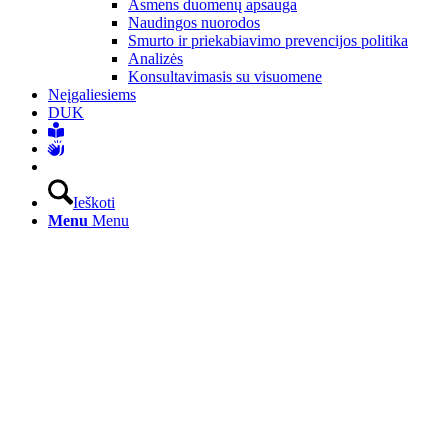
Asmens duomenų apsauga
Naudingos nuorodos
Smurto ir priekabiavimo prevencijos politika
Analizės
Konsultavimasis su visuomene
Neįgaliesiems
DUK
Ieškoti
Menu
Menu