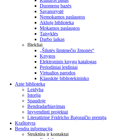
Kultūros pasas
Duomenų bazės
Savanorystė
Nemokamos paslaugos
Aklųjų biblioteka
Mokamos paslaugos
Taisyklės
Darbo laikas
Ištekliai
„Šilutės šimtmečio žmonės“
Knygos
Elektroninis knygų katalogas
Periodiniai leidiniai
Virtualios parodos
Klauskite bibliotekininko
Apie biblioteką
Leidyba
Istorija
Spaudoje
Bendradarbiavimas
Įgyvendinti projektai
Literatūrinė Fridricho Bajoraičio premija
Kraštotyra
Bendra informacija
Struktūra ir kontaktai