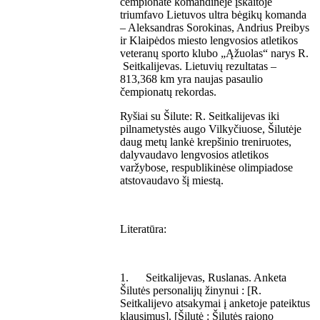
čempionate komandinėje įskaitoje
triumfavo Lietuvos ultra bėgikų komanda
– Aleksandras Sorokinas, Andrius Preibys
ir Klaipėdos miesto lengvosios atletikos
veteranų sporto klubo „Ąžuolas“ narys R.
Seitkalijevas. Lietuvių rezultatas –
813,368 km yra naujas pasaulio
čempionatų rekordas.
Ryšiai su Šilute: R. Seitkalijevas iki
pilnametystės augo Vilkyčiuose, Šilutėje
daug metų lankė krepšinio treniruotes,
dalyvaudavo lengvosios atletikos
varžybose, respublikinėse olimpiadose
atstovaudavo šį miestą.
Literatūra:
1. Seitkalijevas, Ruslanas. Anketa
Šilutės personalijų žinynui : [R.
Seitkalijevo atsakymai į anketoje pateiktus
klausimus]. [Šilutė : Šilutės rajono