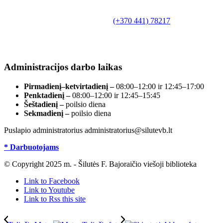
Biudžetinė įstaiga.
Šilutės rajono savivaldybės Fridricho
Bajoraičio viešoji biblioteka
Tilžės g. 10, LT-99172, Šilutė, tel.
(+370 441) 78217
,
el. paštas info@silutevb.lt, www.silutevb.lt
Duomenys kaupiami ir saugomi Juridinių asmenų
registre, įmonės kodas 190700188.
Administracijos darbo laikas
Pirmadienį–ketvirtadienį –
08:00–12:00 ir 12:45–17:00
Penktadienį –
08:00–12:00 ir 12:45–15:45
Šeštadienį –
poilsio diena
Sekmadienį –
poilsio diena
Puslapio administratorius administratorius@silutevb.lt
* Darbuotojams
© Copyright 2025 m. - Šilutės F. Bajoraičio viešoji biblioteka
Link to Facebook
Link to Youtube
Link to Rss this site