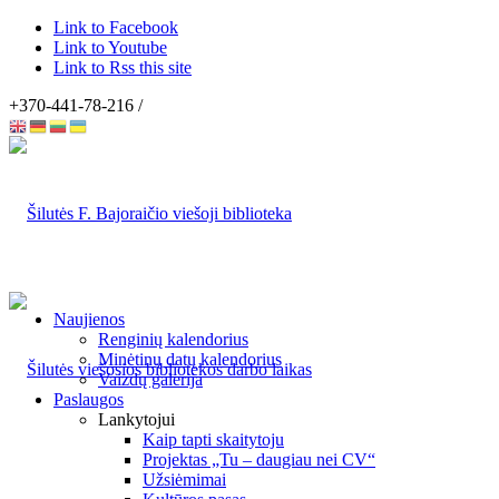
Link to Facebook
Link to Youtube
Link to Rss this site
+370-441-78-216 /
Naujienos
Renginių kalendorius
Minėtinų datų kalendorius
Vaizdų galerija
Paslaugos
Lankytojui
Kaip tapti skaitytoju
Projektas „Tu – daugiau nei CV“
Užsiėmimai