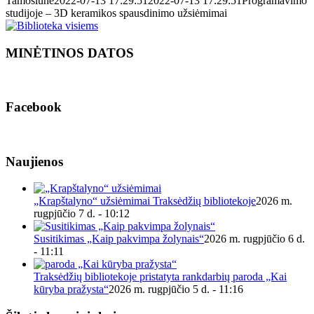
Tamošiūnė
2022-07-13 17:29:51
2022-07-13 17:29:51
Programavimo
studijoje – 3D keramikos spausdinimo užsiėmimai
MINĖTINOS DATOS
Facebook
Naujienos
„Krapštalyno“ užsiėmimai Traksėdžių bibliotekoje
2026 m.
rugpjūčio 7 d. - 10:12
Susitikimas „Kaip pakvimpa žolynais“
2026 m. rugpjūčio 6 d.
- 11:11
Traksėdžių bibliotekoje pristatyta rankdarbių paroda „Kai
kūryba pražysta“
2026 m. rugpjūčio 5 d. - 11:16