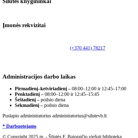
Šilutės knygininkai
Įmonės rekvizitai
Biudžetinė įstaiga.
Šilutės rajono savivaldybės Fridricho
Bajoraičio viešoji biblioteka
Tilžės g. 10, LT-99172, Šilutė, tel.
(+370 441) 78217
,
el. paštas info@silutevb.lt, www.silutevb.lt
Duomenys kaupiami ir saugomi Juridinių asmenų
registre, įmonės kodas 190700188.
Administracijos darbo laikas
Pirmadienį–ketvirtadienį –
08:00–12:00 ir 12:45–17:00
Penktadienį –
08:00–12:00 ir 12:45–15:45
Šeštadienį –
poilsio diena
Sekmadienį –
poilsio diena
Puslapio administratorius administratorius@silutevb.lt
* Darbuotojams
© Copyright 2025 m. - Šilutės F. Bajoraičio viešoji biblioteka