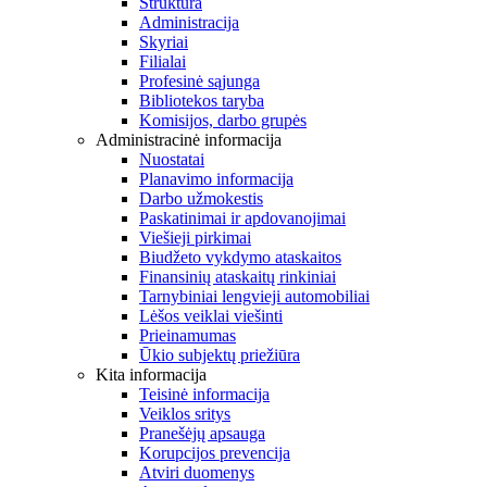
Struktūra
Administracija
Skyriai
Filialai
Profesinė sąjunga
Bibliotekos taryba
Komisijos, darbo grupės
Administracinė informacija
Nuostatai
Planavimo informacija
Darbo užmokestis
Paskatinimai ir apdovanojimai
Viešieji pirkimai
Biudžeto vykdymo ataskaitos
Finansinių ataskaitų rinkiniai
Tarnybiniai lengvieji automobiliai
Lėšos veiklai viešinti
Prieinamumas
Ūkio subjektų priežiūra
Kita informacija
Teisinė informacija
Veiklos sritys
Pranešėjų apsauga
Korupcijos prevencija
Atviri duomenys