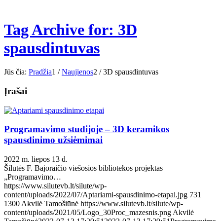
Tag Archive for: 3D
spausdintuvas
Jūs čia:
Pradžia
1
/
Naujienos
2
/
3D spausdintuvas
Įrašai
Programavimo studijoje – 3D keramikos
spausdinimo užsiėmimai
2022 m. liepos 13 d.
Šilutės F. Bajoraičio viešosios bibliotekos projektas
„Programavimo…
https://www.silutevb.lt/silute/wp-
content/uploads/2022/07/Aptariami-spausdinimo-etapai.jpg
731
1300
Akvilė Tamošiūnė
https://www.silutevb.lt/silute/wp-
content/uploads/2021/05/Logo_30Proc_mazesnis.png
Akvilė