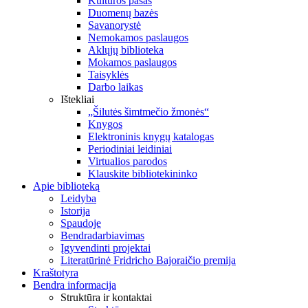
Kultūros pasas
Duomenų bazės
Savanorystė
Nemokamos paslaugos
Aklųjų biblioteka
Mokamos paslaugos
Taisyklės
Darbo laikas
Ištekliai
„Šilutės šimtmečio žmonės“
Knygos
Elektroninis knygų katalogas
Periodiniai leidiniai
Virtualios parodos
Klauskite bibliotekininko
Apie biblioteką
Leidyba
Istorija
Spaudoje
Bendradarbiavimas
Įgyvendinti projektai
Literatūrinė Fridricho Bajoraičio premija
Kraštotyra
Bendra informacija
Struktūra ir kontaktai