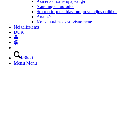
Asmens duomenų apsauga
Naudingos nuorodos
Smurto ir priekabiavimo prevencijos politika
Analizės
Konsultavimasis su visuomene
Neįgaliesiems
DUK
Ieškoti
Menu
Menu